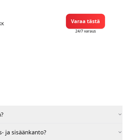
Varaa tästä
KK
24/7 varaus
n?
- ja sisäänkanto?