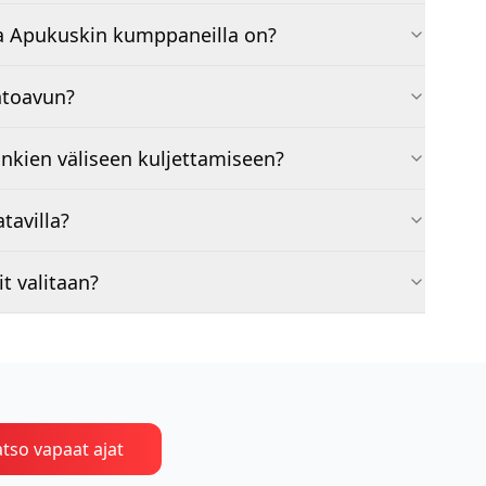
a Apukuskin kumppaneilla on?
ntoavun?
nkien väliseen kuljettamiseen?
tavilla?
t valitaan?
tso vapaat ajat