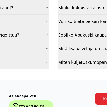
ttanut?
Minkä kokoista kalusto
Voinko tilata pelkän ka
ingoittuu?
Sopiiko Apukuski kaupu
Mitä lisäpalveluja on saa
Miten kuljetuskumppani
Asiakaspalvelu
Ka
Kysy WhatsApissa