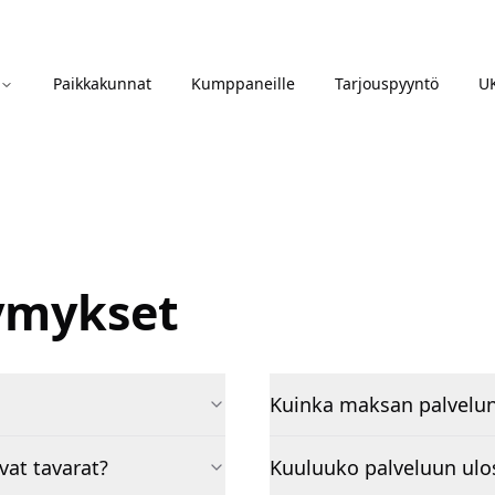
Paikkakunnat
Kumppaneille
Tarjouspyyntö
U
symykset
Kuinka maksan palvelu
vat tavarat?
Kuuluuko palveluun ulos