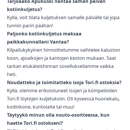
Tarjoaako Apukuski
Vantaa
saman päivän
kotiinkuljetus
?
Kyllä, voit tilata kuljetuksen samalle päivälle tai jopa
tunnin parin päähän!
Paljonko
kotiinkuljetus
maksaa
paikkakunnallani
Vantaa
?
Kilpailukykyinen hinnoittelumme vaihtelee kaluston
koon, ajoaikojen ja kantojen keston mukaan. Saat
tarkan etukäteishinnan sovelluksellamme vaikka
heti.
Noudatteko ja toimitatteko isoja Tori.fi ostoksia?
Kyllä, olemme erikoistuneet isojen ja kömpelöiden
Tori.fi löytöjen kuljetuksiin. Oli kyseessä huonekalu,
kodinkone, kuntolaite tai muu!
Täytyykö minun olla nouto-osoitteessa, kun
haette Tori.fi ostokseni?