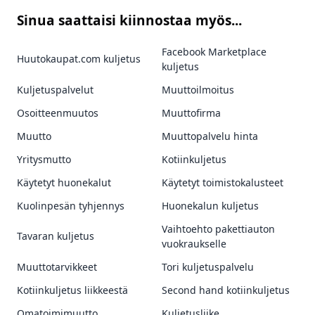
Sinua saattaisi kiinnostaa myös...
Facebook Marketplace
Huutokaupat.com kuljetus
kuljetus
Kuljetuspalvelut
Muuttoilmoitus
Osoitteenmuutos
Muuttofirma
Muutto
Muuttopalvelu hinta
Yritysmutto
Kotiinkuljetus
Käytetyt huonekalut
Käytetyt toimistokalusteet
Kuolinpesän tyhjennys
Huonekalun kuljetus
Vaihtoehto pakettiauton
Tavaran kuljetus
vuokraukselle
Muuttotarvikkeet
Tori kuljetuspalvelu
Kotiinkuljetus liikkeestä
Second hand kotiinkuljetus
Omatoimimuutto
Kuljetusliike