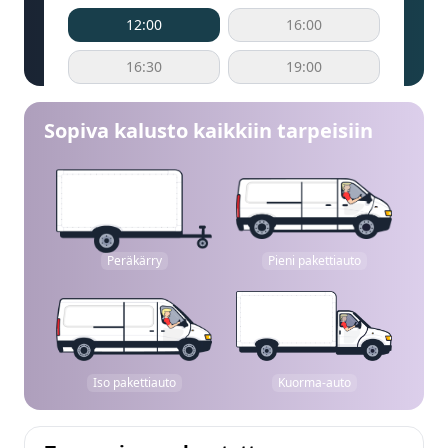
12:00
16:00
16:30
19:00
Sopiva kalusto kaikkiin tarpeisiin
Peräkärry
Pieni pakettiauto
Iso pakettiauto
Kuorma-auto