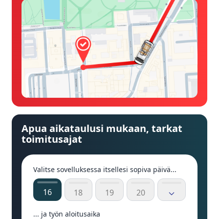
Apua aikataulusi mukaan, tarkat
toimitusajat
Valitse sovelluksessa itsellesi sopiva päivä...
16
18
19
20
... ja työn aloitusaika