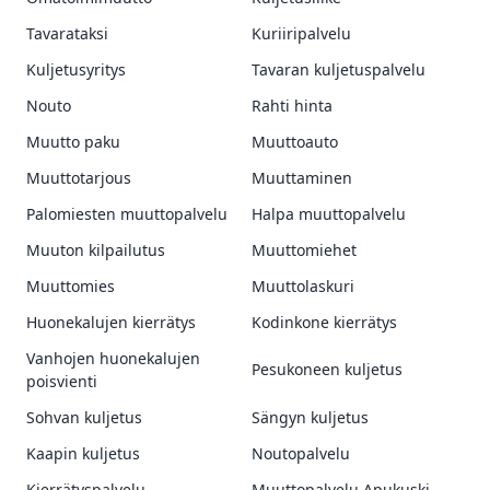
Tavarataksi
Kuriiripalvelu
Kuljetusyritys
Tavaran kuljetuspalvelu
Nouto
Rahti hinta
Muutto paku
Muuttoauto
Muuttotarjous
Muuttaminen
Palomiesten muuttopalvelu
Halpa muuttopalvelu
Muuton kilpailutus
Muuttomiehet
Muuttomies
Muuttolaskuri
Huonekalujen kierrätys
Kodinkone kierrätys
Vanhojen huonekalujen
Pesukoneen kuljetus
poisvienti
Sohvan kuljetus
Sängyn kuljetus
Kaapin kuljetus
Noutopalvelu
Kierrätyspalvelu
Muuttopalvelu Apukuski