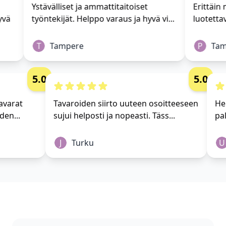
Ystävälliset ja ammattitaitoiset
Erittäin m
vä
työntekijät. Helppo varaus ja hyvä vi...
luotettav
T
Tampere
P
Tamp
5.0
5.0
i tavarat
Tavaroiden siirto uuteen osoitteeseen
 yhden...
sujui helposti ja nopeasti. Täss...
J
Turku