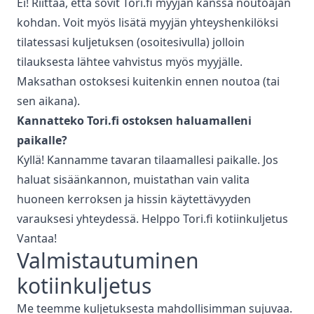
Ei! Riittää, että sovit Tori.fi myyjän kanssa noutoajan
kohdan. Voit myös lisätä myyjän yhteyshenkilöksi
tilatessasi kuljetuksen (osoitesivulla) jolloin
tilauksesta lähtee vahvistus myös myyjälle.
Maksathan ostoksesi kuitenkin ennen noutoa (tai
sen aikana).
Kannatteko Tori.fi ostoksen haluamalleni
paikalle?
Kyllä! Kannamme tavaran tilaamallesi paikalle. Jos
haluat sisäänkannon, muistathan vain valita
huoneen kerroksen ja hissin käytettävyyden
varauksesi yhteydessä. Helppo Tori.fi kotiinkuljetus
Vantaa
!
Valmistautuminen
kotiinkuljetus
Me teemme kuljetuksesta mahdollisimman sujuvaa.