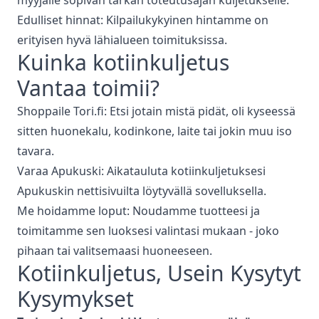
myyjälle sopivan tarkan toteutusajan kuljetukselle.
Edulliset hinnat: Kilpailukykyinen hintamme on
erityisen hyvä lähialueen toimituksissa.
Kuinka
kotiinkuljetus
Vantaa
toimii?
Shoppaile Tori.fi: Etsi jotain mistä pidät, oli kyseessä
sitten huonekalu, kodinkone, laite tai jokin muu iso
tavara.
Varaa Apukuski: Aikatauluta kotiinkuljetuksesi
Apukuskin nettisivuilta löytyvällä sovelluksella.
Me hoidamme loput: Noudamme tuotteesi ja
toimitamme sen luoksesi valintasi mukaan - joko
pihaan tai valitsemaasi huoneeseen.
Kotiinkuljetus
, Usein Kysytyt
Kysymykset