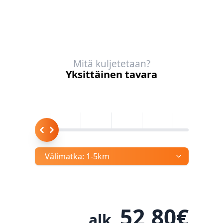
Mitä kuljetetaan?
Yksittäinen tavara
Välimatka:
1-5km
52,80
€
alk.