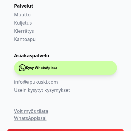
Palvelut
Muutto
Kuljetus
Kierrätys
Kantoapu
Asiakaspalvelu
Kysy WhatsApissa
info@apukuski.com
Usein kysytyt kysymykset
Voit myös tilata
WhatsAppissa!