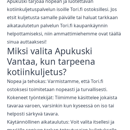
Apukuski tarjoaa nopean ja luotettavan
kotiinkuljetuspalvelun isoille Tori.fi ostoksillesi. Jos
etsit kuljetusta samalle päivälle tai haluat tarkkaan
aikataulutetun palvelun Tori.fi kaupankäynnin
helpottamiseksi, niin ammattimiehemme ovat täällä
sinua auttaaksesi!
Miksi valita Apukuski
Vantaa
, kun tarpeena
kotiinkuljetus
?
Nopea ja tehokas: Varmistamme, että Tori.fi
ostoksesi toimitetaan nopeasti ja turvallisesti.
Kokeneet työntekijät: Tiimimme käsittelee jokaista
tavaraa varoen, varsinkin kun kyseessä on iso tai
helposti särkyvä tavara.
Käytännöllinen aikataulutus: Voit valita itsellesi ja