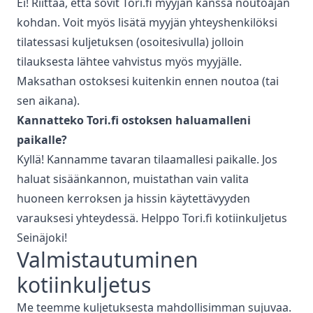
Ei! Riittää, että sovit Tori.fi myyjän kanssa noutoajan
kohdan. Voit myös lisätä myyjän yhteyshenkilöksi
tilatessasi kuljetuksen (osoitesivulla) jolloin
tilauksesta lähtee vahvistus myös myyjälle.
Maksathan ostoksesi kuitenkin ennen noutoa (tai
sen aikana).
Kannatteko Tori.fi ostoksen haluamalleni
paikalle?
Kyllä! Kannamme tavaran tilaamallesi paikalle. Jos
haluat sisäänkannon, muistathan vain valita
huoneen kerroksen ja hissin käytettävyyden
varauksesi yhteydessä. Helppo Tori.fi kotiinkuljetus
Seinäjoki
!
Valmistautuminen
kotiinkuljetus
Me teemme kuljetuksesta mahdollisimman sujuvaa.