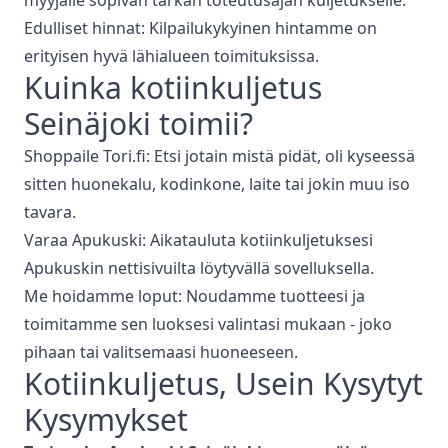
myyjälle sopivan tarkan toteutusajan kuljetukselle.
Edulliset hinnat: Kilpailukykyinen hintamme on
erityisen hyvä lähialueen toimituksissa.
Kuinka
kotiinkuljetus
Seinäjoki
toimii?
Shoppaile Tori.fi: Etsi jotain mistä pidät, oli kyseessä
sitten huonekalu, kodinkone, laite tai jokin muu iso
tavara.
Varaa Apukuski: Aikatauluta kotiinkuljetuksesi
Apukuskin nettisivuilta löytyvällä sovelluksella.
Me hoidamme loput: Noudamme tuotteesi ja
toimitamme sen luoksesi valintasi mukaan - joko
pihaan tai valitsemaasi huoneeseen.
Kotiinkuljetus
, Usein Kysytyt
Kysymykset