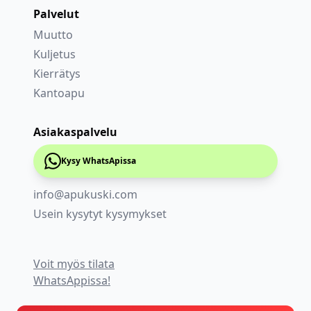
Palvelut
Muutto
Kuljetus
Kierrätys
Kantoapu
Asiakaspalvelu
Kysy WhatsApissa
info@apukuski.com
Usein kysytyt kysymykset
Voit myös tilata
WhatsAppissa!