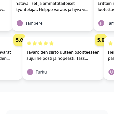
Ystävälliset ja ammattitaitoiset
Erittäin m
vä
työntekijät. Helppo varaus ja hyvä vi...
luotettav
T
Tampere
P
Tamp
5.0
5.0
i tavarat
Tavaroiden siirto uuteen osoitteeseen
 yhden...
sujui helposti ja nopeasti. Täss...
J
Turku