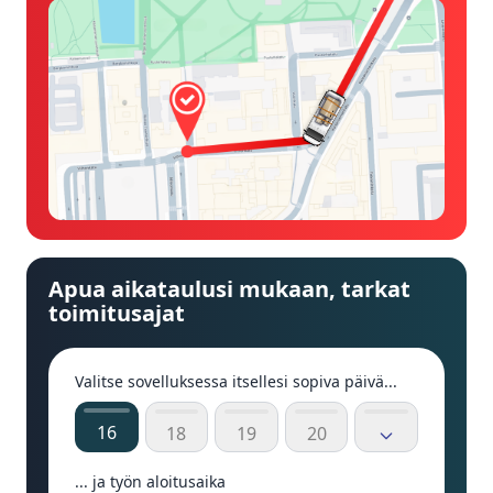
Apua aikataulusi mukaan, tarkat
toimitusajat
Valitse sovelluksessa itsellesi sopiva päivä...
16
18
19
20
... ja työn aloitusaika