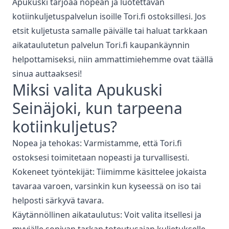
Apukuski tarjoaa nopean ja luotettavan
kotiinkuljetuspalvelun isoille Tori.fi ostoksillesi. Jos
etsit kuljetusta samalle päivälle tai haluat tarkkaan
aikataulutetun palvelun Tori.fi kaupankäynnin
helpottamiseksi, niin ammattimiehemme ovat täällä
sinua auttaaksesi!
Miksi valita Apukuski
Seinäjoki
, kun tarpeena
kotiinkuljetus
?
Nopea ja tehokas: Varmistamme, että Tori.fi
ostoksesi toimitetaan nopeasti ja turvallisesti.
Kokeneet työntekijät: Tiimimme käsittelee jokaista
tavaraa varoen, varsinkin kun kyseessä on iso tai
helposti särkyvä tavara.
Käytännöllinen aikataulutus: Voit valita itsellesi ja