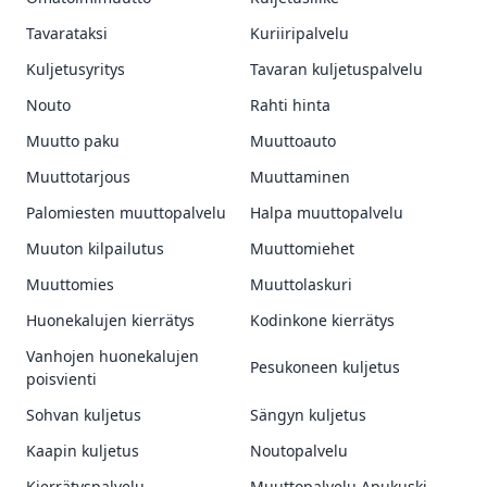
Tavarataksi
Kuriiripalvelu
Kuljetusyritys
Tavaran kuljetuspalvelu
Nouto
Rahti hinta
Muutto paku
Muuttoauto
Muuttotarjous
Muuttaminen
Palomiesten muuttopalvelu
Halpa muuttopalvelu
Muuton kilpailutus
Muuttomiehet
Muuttomies
Muuttolaskuri
Huonekalujen kierrätys
Kodinkone kierrätys
Vanhojen huonekalujen
Pesukoneen kuljetus
poisvienti
Sohvan kuljetus
Sängyn kuljetus
Kaapin kuljetus
Noutopalvelu
Kierrätyspalvelu
Muuttopalvelu Apukuski