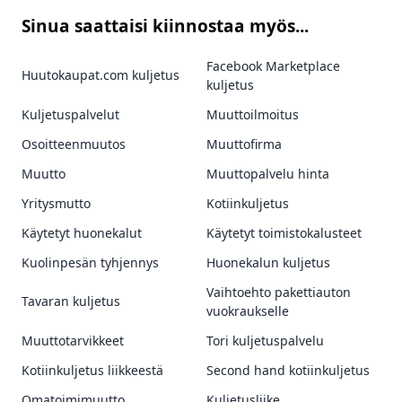
Sinua saattaisi kiinnostaa myös...
Facebook Marketplace
Huutokaupat.com kuljetus
kuljetus
Kuljetuspalvelut
Muuttoilmoitus
Osoitteenmuutos
Muuttofirma
Muutto
Muuttopalvelu hinta
Yritysmutto
Kotiinkuljetus
Käytetyt huonekalut
Käytetyt toimistokalusteet
Kuolinpesän tyhjennys
Huonekalun kuljetus
Vaihtoehto pakettiauton
Tavaran kuljetus
vuokraukselle
Muuttotarvikkeet
Tori kuljetuspalvelu
Kotiinkuljetus liikkeestä
Second hand kotiinkuljetus
Omatoimimuutto
Kuljetusliike