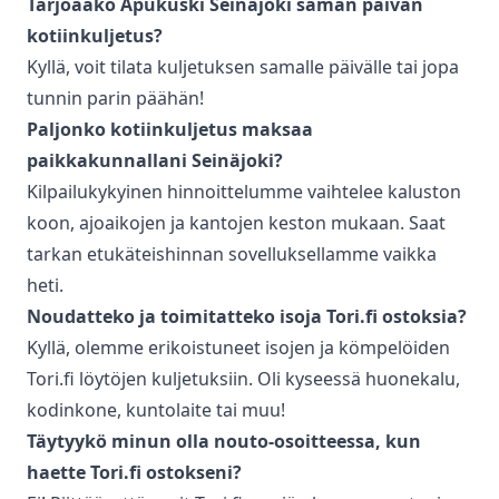
Tarjoaako Apukuski
Seinäjoki
saman päivän
kotiinkuljetus
?
Kyllä, voit tilata kuljetuksen samalle päivälle tai jopa
tunnin parin päähän!
Paljonko
kotiinkuljetus
maksaa
paikkakunnallani
Seinäjoki
?
Kilpailukykyinen hinnoittelumme vaihtelee kaluston
koon, ajoaikojen ja kantojen keston mukaan. Saat
tarkan etukäteishinnan sovelluksellamme vaikka
heti.
Noudatteko ja toimitatteko isoja Tori.fi ostoksia?
Kyllä, olemme erikoistuneet isojen ja kömpelöiden
Tori.fi löytöjen kuljetuksiin. Oli kyseessä huonekalu,
kodinkone, kuntolaite tai muu!
Täytyykö minun olla nouto-osoitteessa, kun
haette Tori.fi ostokseni?