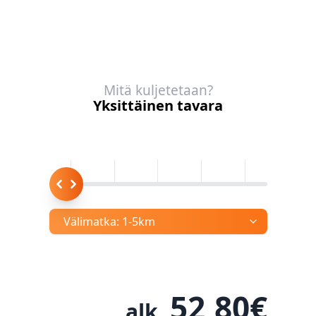
Mitä kuljetetaan?
Yksittäinen tavara
Välimatka:
1-5km
52,80
€
alk.