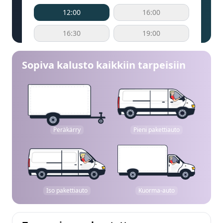
12:00
16:00
16:30
19:00
Sopiva kalusto kaikkiin tarpeisiin
Peräkärry
Pieni pakettiauto
Iso pakettiauto
Kuorma-auto