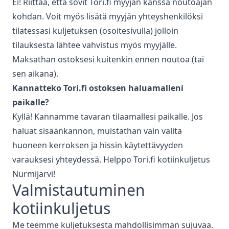
Ei! Riittää, että sovit Tori.fi myyjän kanssa noutoajan
kohdan. Voit myös lisätä myyjän yhteyshenkilöksi
tilatessasi kuljetuksen (osoitesivulla) jolloin
tilauksesta lähtee vahvistus myös myyjälle.
Maksathan ostoksesi kuitenkin ennen noutoa (tai
sen aikana).
Kannatteko Tori.fi ostoksen haluamalleni
paikalle?
Kyllä! Kannamme tavaran tilaamallesi paikalle. Jos
haluat sisäänkannon, muistathan vain valita
huoneen kerroksen ja hissin käytettävyyden
varauksesi yhteydessä. Helppo Tori.fi kotiinkuljetus
Nurmijärvi
!
Valmistautuminen
kotiinkuljetus
Me teemme kuljetuksesta mahdollisimman sujuvaa.