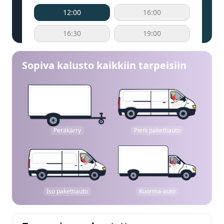
12:00
16:00
16:30
19:00
Sopiva kalusto kaikkiin tarpeisiin
Peräkärry
Pieni pakettiauto
Iso pakettiauto
Kuorma-auto