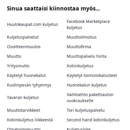
Sinua saattaisi kiinnostaa myös...
Facebook Marketplace
Huutokaupat.com kuljetus
kuljetus
Kuljetuspalvelut
Muuttoilmoitus
Osoitteenmuutos
Muuttofirma
Muutto
Muuttopalvelu hinta
Yritysmutto
Kotiinkuljetus
Käytetyt huonekalut
Käytetyt toimistokalusteet
Kuolinpesän tyhjennys
Huonekalun kuljetus
Vaihtoehto pakettiauton
Tavaran kuljetus
vuokraukselle
Muuttotarvikkeet
Tori kuljetuspalvelu
Kotiinkuljetus liikkeestä
Second hand kotiinkuljetus
Omatoimimuutto
Kuljetusliike