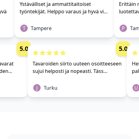
Ystävälliset ja ammattitaitoiset
Erittäin m
vä
työntekijät. Helppo varaus ja hyvä vi...
luotettav
T
Tampere
P
Tamp
5.0
5.0
i tavarat
Tavaroiden siirto uuteen osoitteeseen
 yhden...
sujui helposti ja nopeasti. Täss...
J
Turku