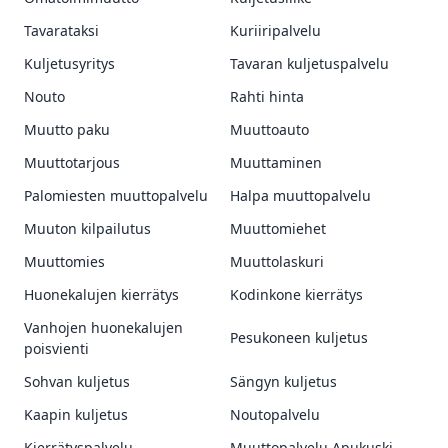
Tavarataksi
Kuriiripalvelu
Kuljetusyritys
Tavaran kuljetuspalvelu
Nouto
Rahti hinta
Muutto paku
Muuttoauto
Muuttotarjous
Muuttaminen
Palomiesten muuttopalvelu
Halpa muuttopalvelu
Muuton kilpailutus
Muuttomiehet
Muuttomies
Muuttolaskuri
Huonekalujen kierrätys
Kodinkone kierrätys
Vanhojen huonekalujen
Pesukoneen kuljetus
poisvienti
Sohvan kuljetus
Sängyn kuljetus
Kaapin kuljetus
Noutopalvelu
Kierrätyspalvelu
Muuttopalvelu Apukuski