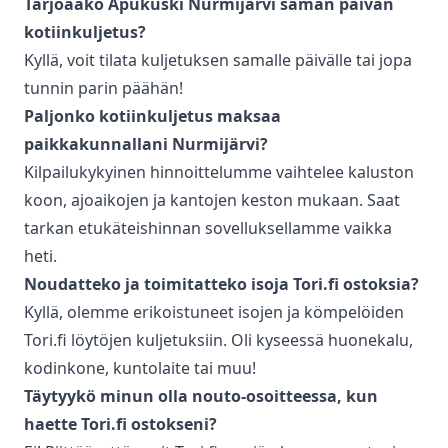
Tarjoaako Apukuski
Nurmijärvi
saman päivän
kotiinkuljetus
?
Kyllä, voit tilata kuljetuksen samalle päivälle tai jopa
tunnin parin päähän!
Paljonko
kotiinkuljetus
maksaa
paikkakunnallani
Nurmijärvi
?
Kilpailukykyinen hinnoittelumme vaihtelee kaluston
koon, ajoaikojen ja kantojen keston mukaan. Saat
tarkan etukäteishinnan sovelluksellamme vaikka
heti.
Noudatteko ja toimitatteko isoja Tori.fi ostoksia?
Kyllä, olemme erikoistuneet isojen ja kömpelöiden
Tori.fi löytöjen kuljetuksiin. Oli kyseessä huonekalu,
kodinkone, kuntolaite tai muu!
Täytyykö minun olla nouto-osoitteessa, kun
haette Tori.fi ostokseni?