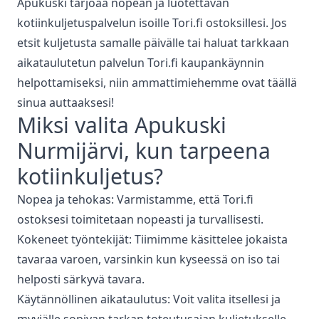
Apukuski tarjoaa nopean ja luotettavan
kotiinkuljetuspalvelun isoille Tori.fi ostoksillesi. Jos
etsit kuljetusta samalle päivälle tai haluat tarkkaan
aikataulutetun palvelun Tori.fi kaupankäynnin
helpottamiseksi, niin ammattimiehemme ovat täällä
sinua auttaaksesi!
Miksi valita Apukuski
Nurmijärvi
, kun tarpeena
kotiinkuljetus
?
Nopea ja tehokas: Varmistamme, että Tori.fi
ostoksesi toimitetaan nopeasti ja turvallisesti.
Kokeneet työntekijät: Tiimimme käsittelee jokaista
tavaraa varoen, varsinkin kun kyseessä on iso tai
helposti särkyvä tavara.
Käytännöllinen aikataulutus: Voit valita itsellesi ja