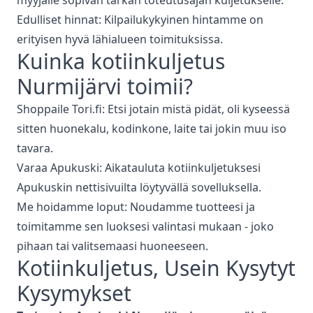
myyjälle sopivan tarkan toteutusajan kuljetukselle.
Edulliset hinnat: Kilpailukykyinen hintamme on
erityisen hyvä lähialueen toimituksissa.
Kuinka
kotiinkuljetus
Nurmijärvi
toimii?
Shoppaile Tori.fi: Etsi jotain mistä pidät, oli kyseessä
sitten huonekalu, kodinkone, laite tai jokin muu iso
tavara.
Varaa Apukuski: Aikatauluta kotiinkuljetuksesi
Apukuskin nettisivuilta löytyvällä sovelluksella.
Me hoidamme loput: Noudamme tuotteesi ja
toimitamme sen luoksesi valintasi mukaan - joko
pihaan tai valitsemaasi huoneeseen.
Kotiinkuljetus
, Usein Kysytyt
Kysymykset