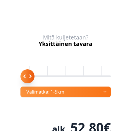
Mitä kuljetetaan?
Yksittäinen tavara
Välimatka:
1-5km
52,80
€
alk.