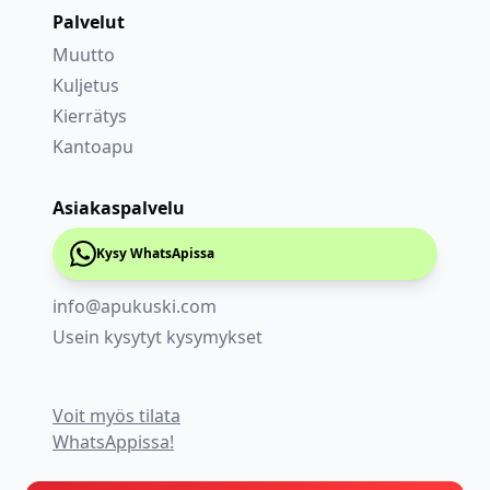
Palvelut
Muutto
Kuljetus
Kierrätys
Kantoapu
Asiakaspalvelu
Kysy WhatsApissa
info@apukuski.com
Usein kysytyt kysymykset
Voit myös tilata
WhatsAppissa!