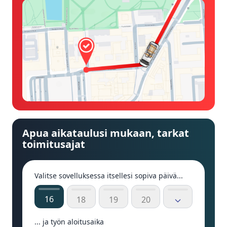
Apua aikataulusi mukaan, tarkat
toimitusajat
Valitse sovelluksessa itsellesi sopiva päivä...
16
18
19
20
... ja työn aloitusaika