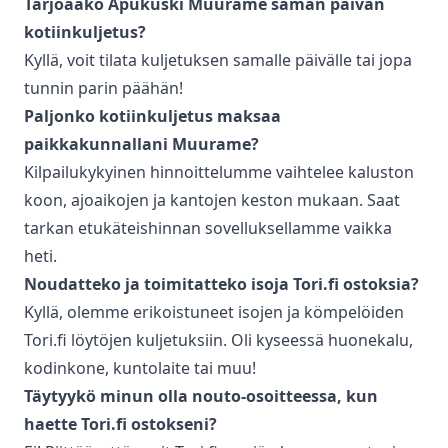
Tarjoaako Apukuski
Muurame
saman päivän
kotiinkuljetus
?
Kyllä, voit tilata kuljetuksen samalle päivälle tai jopa
tunnin parin päähän!
Paljonko
kotiinkuljetus
maksaa
paikkakunnallani
Muurame
?
Kilpailukykyinen hinnoittelumme vaihtelee kaluston
koon, ajoaikojen ja kantojen keston mukaan. Saat
tarkan etukäteishinnan sovelluksellamme vaikka
heti.
Noudatteko ja toimitatteko isoja Tori.fi ostoksia?
Kyllä, olemme erikoistuneet isojen ja kömpelöiden
Tori.fi löytöjen kuljetuksiin. Oli kyseessä huonekalu,
kodinkone, kuntolaite tai muu!
Täytyykö minun olla nouto-osoitteessa, kun
haette Tori.fi ostokseni?