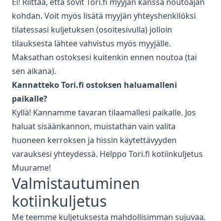
Ei! Riittää, että sovit Tori.fi myyjän kanssa noutoajan
kohdan. Voit myös lisätä myyjän yhteyshenkilöksi
tilatessasi kuljetuksen (osoitesivulla) jolloin
tilauksesta lähtee vahvistus myös myyjälle.
Maksathan ostoksesi kuitenkin ennen noutoa (tai
sen aikana).
Kannatteko Tori.fi ostoksen haluamalleni
paikalle?
Kyllä! Kannamme tavaran tilaamallesi paikalle. Jos
haluat sisäänkannon, muistathan vain valita
huoneen kerroksen ja hissin käytettävyyden
varauksesi yhteydessä. Helppo Tori.fi kotiinkuljetus
Muurame
!
Valmistautuminen
kotiinkuljetus
Me teemme kuljetuksesta mahdollisimman sujuvaa.