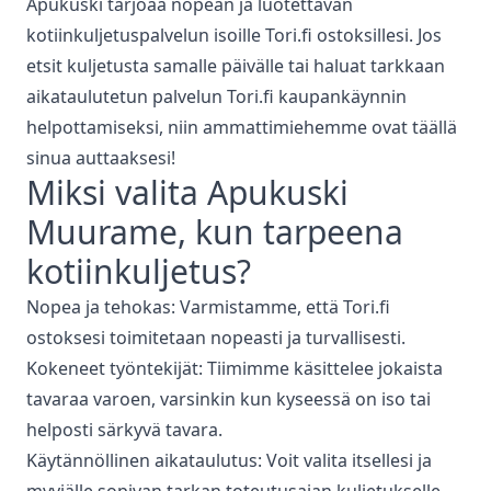
Apukuski tarjoaa nopean ja luotettavan
kotiinkuljetuspalvelun isoille Tori.fi ostoksillesi. Jos
etsit kuljetusta samalle päivälle tai haluat tarkkaan
aikataulutetun palvelun Tori.fi kaupankäynnin
helpottamiseksi, niin ammattimiehemme ovat täällä
sinua auttaaksesi!
Miksi valita Apukuski
Muurame
, kun tarpeena
kotiinkuljetus
?
Nopea ja tehokas: Varmistamme, että Tori.fi
ostoksesi toimitetaan nopeasti ja turvallisesti.
Kokeneet työntekijät: Tiimimme käsittelee jokaista
tavaraa varoen, varsinkin kun kyseessä on iso tai
helposti särkyvä tavara.
Käytännöllinen aikataulutus: Voit valita itsellesi ja