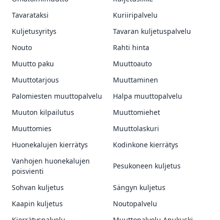
Tavarataksi
Kuriiripalvelu
Kuljetusyritys
Tavaran kuljetuspalvelu
Nouto
Rahti hinta
Muutto paku
Muuttoauto
Muuttotarjous
Muuttaminen
Palomiesten muuttopalvelu
Halpa muuttopalvelu
Muuton kilpailutus
Muuttomiehet
Muuttomies
Muuttolaskuri
Huonekalujen kierrätys
Kodinkone kierrätys
Vanhojen huonekalujen
Pesukoneen kuljetus
poisvienti
Sohvan kuljetus
Sängyn kuljetus
Kaapin kuljetus
Noutopalvelu
Kierrätyspalvelu
Muuttopalvelu Apukuski