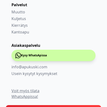
Palvelut
Muutto
Kuljetus
Kierrätys
Kantoapu
Asiakaspalvelu
Kysy WhatsApissa
info@apukuski.com
Usein kysytyt kysymykset
Voit myös tilata
WhatsAppissa!