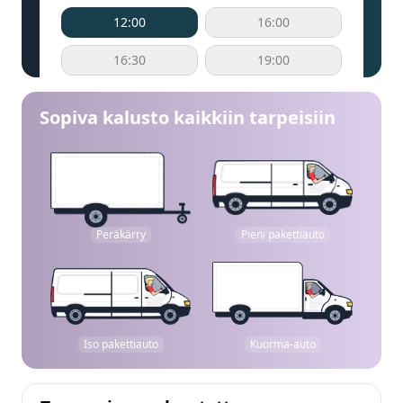
12:00
16:00
16:30
19:00
Sopiva kalusto kaikkiin tarpeisiin
Peräkärry
Pieni pakettiauto
Iso pakettiauto
Kuorma-auto