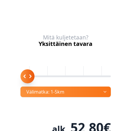
Mitä kuljetetaan?
Yksittäinen tavara
Välimatka:
1-5km
52,80
€
alk.