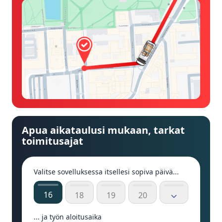
Apua aikataulusi mukaan, tarkat
toimitusajat
Valitse sovelluksessa itsellesi sopiva päivä...
16
18
19
20
... ja työn aloitusaika