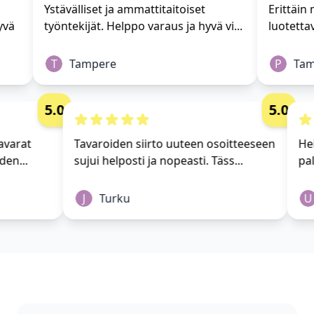
Ystävälliset ja ammattitaitoiset
Erittäin m
vä
työntekijät. Helppo varaus ja hyvä vi...
luotettav
T
Tampere
P
Tamp
5.0
5.0
i tavarat
Tavaroiden siirto uuteen osoitteeseen
 yhden...
sujui helposti ja nopeasti. Täss...
J
Turku