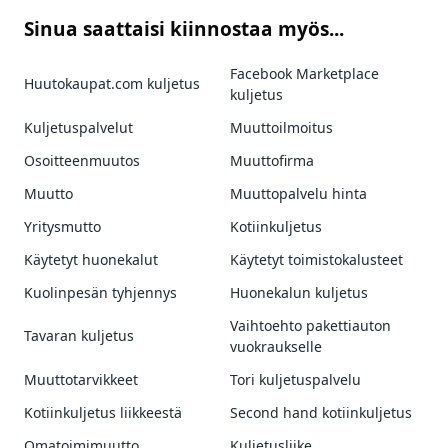
Sinua saattaisi kiinnostaa myös...
Facebook Marketplace
Huutokaupat.com kuljetus
kuljetus
Kuljetuspalvelut
Muuttoilmoitus
Osoitteenmuutos
Muuttofirma
Muutto
Muuttopalvelu hinta
Yritysmutto
Kotiinkuljetus
Käytetyt huonekalut
Käytetyt toimistokalusteet
Kuolinpesän tyhjennys
Huonekalun kuljetus
Vaihtoehto pakettiauton
Tavaran kuljetus
vuokraukselle
Muuttotarvikkeet
Tori kuljetuspalvelu
Kotiinkuljetus liikkeestä
Second hand kotiinkuljetus
Omatoimimuutto
Kuljetusliike