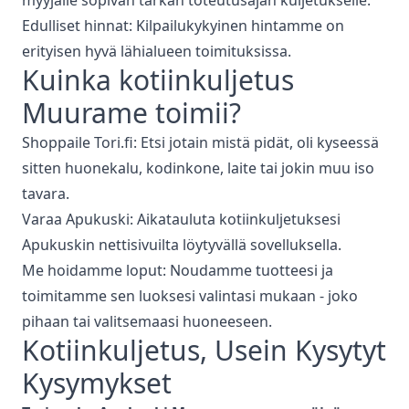
myyjälle sopivan tarkan toteutusajan kuljetukselle.
Edulliset hinnat: Kilpailukykyinen hintamme on
erityisen hyvä lähialueen toimituksissa.
Kuinka
kotiinkuljetus
Muurame
toimii?
Shoppaile Tori.fi: Etsi jotain mistä pidät, oli kyseessä
sitten huonekalu, kodinkone, laite tai jokin muu iso
tavara.
Varaa Apukuski: Aikatauluta kotiinkuljetuksesi
Apukuskin nettisivuilta löytyvällä sovelluksella.
Me hoidamme loput: Noudamme tuotteesi ja
toimitamme sen luoksesi valintasi mukaan - joko
pihaan tai valitsemaasi huoneeseen.
Kotiinkuljetus
, Usein Kysytyt
Kysymykset