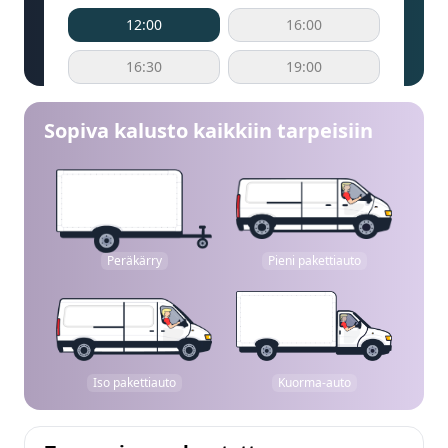
12:00
16:00
16:30
19:00
Sopiva kalusto kaikkiin tarpeisiin
Peräkärry
Pieni pakettiauto
Iso pakettiauto
Kuorma-auto