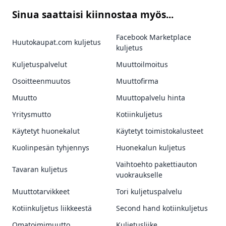
Sinua saattaisi kiinnostaa myös...
Facebook Marketplace
Huutokaupat.com kuljetus
kuljetus
Kuljetuspalvelut
Muuttoilmoitus
Osoitteenmuutos
Muuttofirma
Muutto
Muuttopalvelu hinta
Yritysmutto
Kotiinkuljetus
Käytetyt huonekalut
Käytetyt toimistokalusteet
Kuolinpesän tyhjennys
Huonekalun kuljetus
Vaihtoehto pakettiauton
Tavaran kuljetus
vuokraukselle
Muuttotarvikkeet
Tori kuljetuspalvelu
Kotiinkuljetus liikkeestä
Second hand kotiinkuljetus
Omatoimimuutto
Kuljetusliike