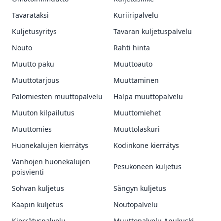
Tavarataksi
Kuriiripalvelu
Kuljetusyritys
Tavaran kuljetuspalvelu
Nouto
Rahti hinta
Muutto paku
Muuttoauto
Muuttotarjous
Muuttaminen
Palomiesten muuttopalvelu
Halpa muuttopalvelu
Muuton kilpailutus
Muuttomiehet
Muuttomies
Muuttolaskuri
Huonekalujen kierrätys
Kodinkone kierrätys
Vanhojen huonekalujen
Pesukoneen kuljetus
poisvienti
Sohvan kuljetus
Sängyn kuljetus
Kaapin kuljetus
Noutopalvelu
Kierrätyspalvelu
Muuttopalvelu Apukuski