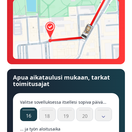
Apua aikataulusi mukaan, tarkat
toimitusajat
Valitse sovelluksessa itsellesi sopiva päivä...
16
18
19
20
... ja työn aloitusaika