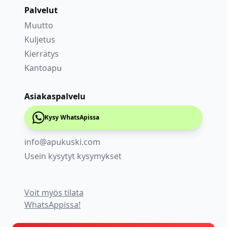
Palvelut
Muutto
Kuljetus
Kierrätys
Kantoapu
Asiakaspalvelu
Kysy WhatsApissa
info@apukuski.com
Usein kysytyt kysymykset
Voit myös tilata
WhatsAppissa!