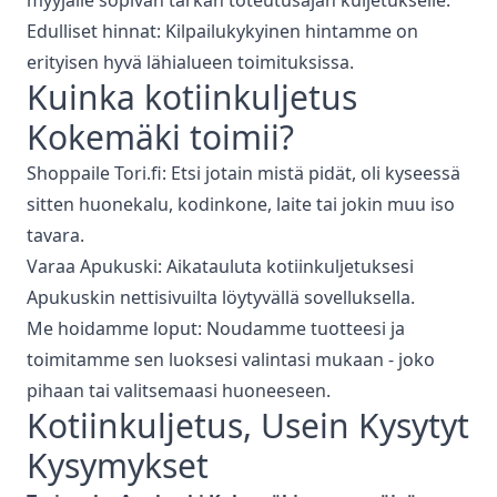
myyjälle sopivan tarkan toteutusajan kuljetukselle.
Edulliset hinnat: Kilpailukykyinen hintamme on
erityisen hyvä lähialueen toimituksissa.
Kuinka
kotiinkuljetus
Kokemäki
toimii?
Shoppaile Tori.fi: Etsi jotain mistä pidät, oli kyseessä
sitten huonekalu, kodinkone, laite tai jokin muu iso
tavara.
Varaa Apukuski: Aikatauluta kotiinkuljetuksesi
Apukuskin nettisivuilta löytyvällä sovelluksella.
Me hoidamme loput: Noudamme tuotteesi ja
toimitamme sen luoksesi valintasi mukaan - joko
pihaan tai valitsemaasi huoneeseen.
Kotiinkuljetus
, Usein Kysytyt
Kysymykset