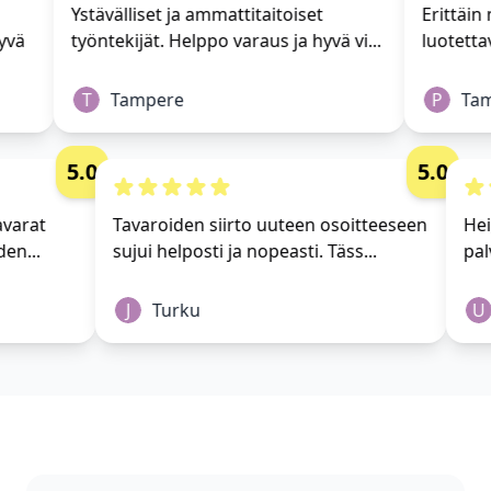
Ystävälliset ja ammattitaitoiset
Erittäin m
vä
työntekijät. Helppo varaus ja hyvä vi...
luotettav
T
Tampere
P
Tamp
5.0
5.0
i tavarat
Tavaroiden siirto uuteen osoitteeseen
 yhden...
sujui helposti ja nopeasti. Täss...
J
Turku