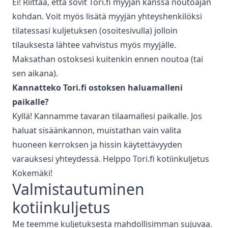
Ei! Riittää, että sovit Tori.fi myyjän kanssa noutoajan
kohdan. Voit myös lisätä myyjän yhteyshenkilöksi
tilatessasi kuljetuksen (osoitesivulla) jolloin
tilauksesta lähtee vahvistus myös myyjälle.
Maksathan ostoksesi kuitenkin ennen noutoa (tai
sen aikana).
Kannatteko Tori.fi ostoksen haluamalleni
paikalle?
Kyllä! Kannamme tavaran tilaamallesi paikalle. Jos
haluat sisäänkannon, muistathan vain valita
huoneen kerroksen ja hissin käytettävyyden
varauksesi yhteydessä. Helppo Tori.fi kotiinkuljetus
Kokemäki
!
Valmistautuminen
kotiinkuljetus
Me teemme kuljetuksesta mahdollisimman sujuvaa.