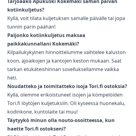
Tarjoaako Apukuski
Kokemäki
saman päivän
kotiinkuljetus
?
Kyllä, voit tilata kuljetuksen samalle päivälle tai jopa
tunnin parin päähän!
Paljonko
kotiinkuljetus
maksaa
paikkakunnallani
Kokemäki
?
Kilpailukykyinen hinnoittelumme vaihtelee kaluston
koon, ajoaikojen ja kantojen keston mukaan. Saat
tarkan etukäteishinnan sovelluksellamme vaikka
heti.
Noudatteko ja toimitatteko isoja Tori.fi ostoksia?
Kyllä, olemme erikoistuneet isojen ja kömpelöiden
Tori.fi löytöjen kuljetuksiin. Oli kyseessä huonekalu,
kodinkone, kuntolaite tai muu!
Täytyykö minun olla nouto-osoitteessa, kun
haette Tori.fi ostokseni?