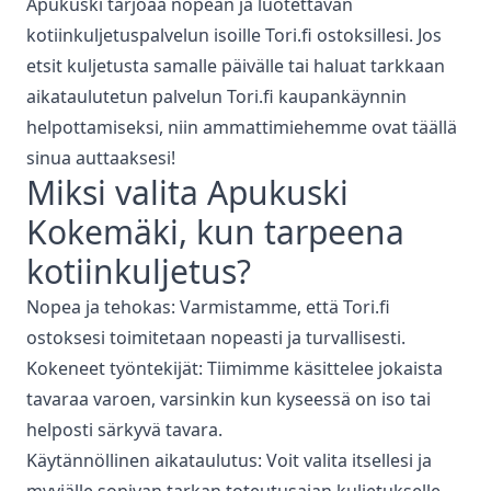
Apukuski tarjoaa nopean ja luotettavan
kotiinkuljetuspalvelun isoille Tori.fi ostoksillesi. Jos
etsit kuljetusta samalle päivälle tai haluat tarkkaan
aikataulutetun palvelun Tori.fi kaupankäynnin
helpottamiseksi, niin ammattimiehemme ovat täällä
sinua auttaaksesi!
Miksi valita Apukuski
Kokemäki
, kun tarpeena
kotiinkuljetus
?
Nopea ja tehokas: Varmistamme, että Tori.fi
ostoksesi toimitetaan nopeasti ja turvallisesti.
Kokeneet työntekijät: Tiimimme käsittelee jokaista
tavaraa varoen, varsinkin kun kyseessä on iso tai
helposti särkyvä tavara.
Käytännöllinen aikataulutus: Voit valita itsellesi ja