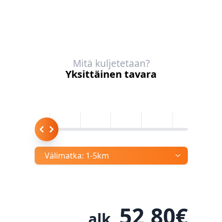
Mitä kuljetetaan?
Yksittäinen tavara
Välimatka:
1-5km
52,80
€
alk.