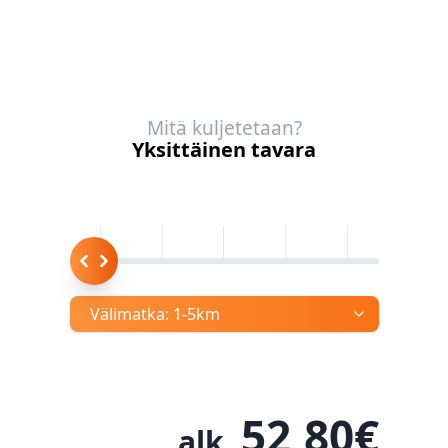
Mitä kuljetetaan?
Yksittäinen tavara
Välimatka:
1-5km
52,80
€
alk.