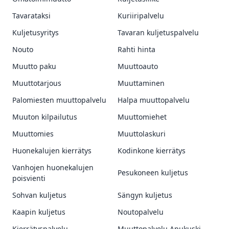
Tavarataksi
Kuriiripalvelu
Kuljetusyritys
Tavaran kuljetuspalvelu
Nouto
Rahti hinta
Muutto paku
Muuttoauto
Muuttotarjous
Muuttaminen
Palomiesten muuttopalvelu
Halpa muuttopalvelu
Muuton kilpailutus
Muuttomiehet
Muuttomies
Muuttolaskuri
Huonekalujen kierrätys
Kodinkone kierrätys
Vanhojen huonekalujen
Pesukoneen kuljetus
poisvienti
Sohvan kuljetus
Sängyn kuljetus
Kaapin kuljetus
Noutopalvelu
Kierrätyspalvelu
Muuttopalvelu Apukuski