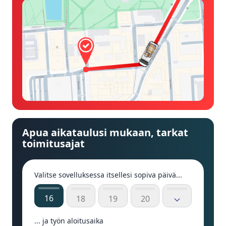
Apua aikataulusi mukaan, tarkat
toimitusajat
Valitse sovelluksessa itsellesi sopiva päivä...
16
18
19
20
... ja työn aloitusaika