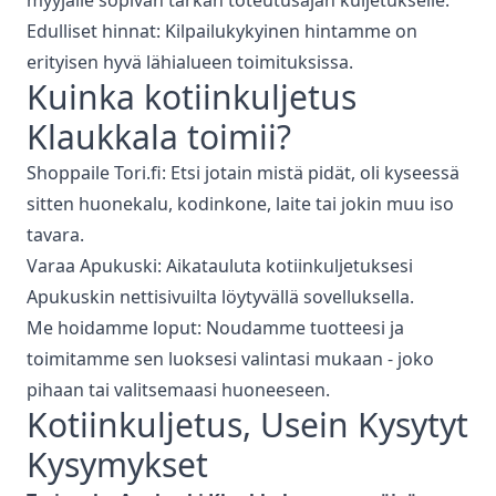
myyjälle sopivan tarkan toteutusajan kuljetukselle.
Edulliset hinnat: Kilpailukykyinen hintamme on
erityisen hyvä lähialueen toimituksissa.
Kuinka
kotiinkuljetus
Klaukkala
toimii?
Shoppaile Tori.fi: Etsi jotain mistä pidät, oli kyseessä
sitten huonekalu, kodinkone, laite tai jokin muu iso
tavara.
Varaa Apukuski: Aikatauluta kotiinkuljetuksesi
Apukuskin nettisivuilta löytyvällä sovelluksella.
Me hoidamme loput: Noudamme tuotteesi ja
toimitamme sen luoksesi valintasi mukaan - joko
pihaan tai valitsemaasi huoneeseen.
Kotiinkuljetus
, Usein Kysytyt
Kysymykset