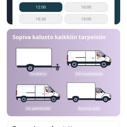
12:00
16:00
16:30
19:00
Sopiva kalusto kaikkiin tarpeisiin
Peräkärry
Pieni pakettiauto
Iso pakettiauto
Kuorma-auto