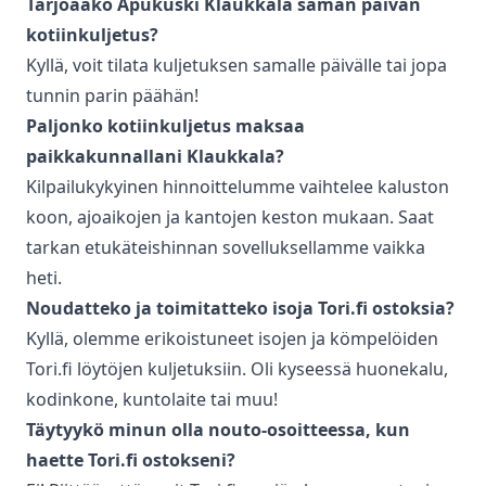
Tarjoaako Apukuski
Klaukkala
saman päivän
kotiinkuljetus
?
Kyllä, voit tilata kuljetuksen samalle päivälle tai jopa
tunnin parin päähän!
Paljonko
kotiinkuljetus
maksaa
paikkakunnallani
Klaukkala
?
Kilpailukykyinen hinnoittelumme vaihtelee kaluston
koon, ajoaikojen ja kantojen keston mukaan. Saat
tarkan etukäteishinnan sovelluksellamme vaikka
heti.
Noudatteko ja toimitatteko isoja Tori.fi ostoksia?
Kyllä, olemme erikoistuneet isojen ja kömpelöiden
Tori.fi löytöjen kuljetuksiin. Oli kyseessä huonekalu,
kodinkone, kuntolaite tai muu!
Täytyykö minun olla nouto-osoitteessa, kun
haette Tori.fi ostokseni?