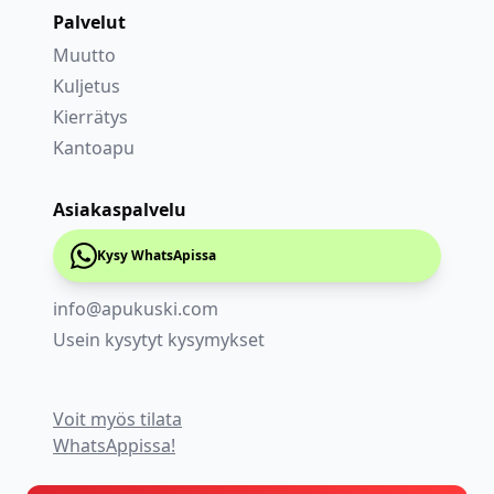
Palvelut
Muutto
Kuljetus
Kierrätys
Kantoapu
Asiakaspalvelu
Kysy WhatsApissa
info@apukuski.com
Usein kysytyt kysymykset
Voit myös tilata
WhatsAppissa!