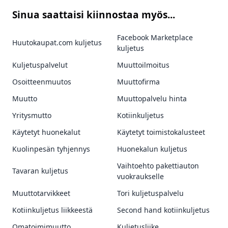
Sinua saattaisi kiinnostaa myös...
Facebook Marketplace
Huutokaupat.com kuljetus
kuljetus
Kuljetuspalvelut
Muuttoilmoitus
Osoitteenmuutos
Muuttofirma
Muutto
Muuttopalvelu hinta
Yritysmutto
Kotiinkuljetus
Käytetyt huonekalut
Käytetyt toimistokalusteet
Kuolinpesän tyhjennys
Huonekalun kuljetus
Vaihtoehto pakettiauton
Tavaran kuljetus
vuokraukselle
Muuttotarvikkeet
Tori kuljetuspalvelu
Kotiinkuljetus liikkeestä
Second hand kotiinkuljetus
Omatoimimuutto
Kuljetusliike