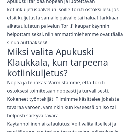
Apukuski tarjoaa nopean ja luotettavan
kotiinkuljetuspalvelun isoille Tori.fi ostoksillesi. Jos
etsit kuljetusta samalle päivälle tai haluat tarkkaan
aikataulutetun palvelun Tori.fi kaupankäynnin
helpottamiseksi, niin ammattimiehemme ovat täällä
sinua auttaaksesi!
Miksi valita Apukuski
Klaukkala
, kun tarpeena
kotiinkuljetus
?
Nopea ja tehokas: Varmistamme, että Tori.fi
ostoksesi toimitetaan nopeasti ja turvallisesti.
Kokeneet työntekijät: Tiimimme käsittelee jokaista
tavaraa varoen, varsinkin kun kyseessä on iso tai
helposti särkyvä tavara.
Käytännöllinen aikataulutus: Voit valita itsellesi ja