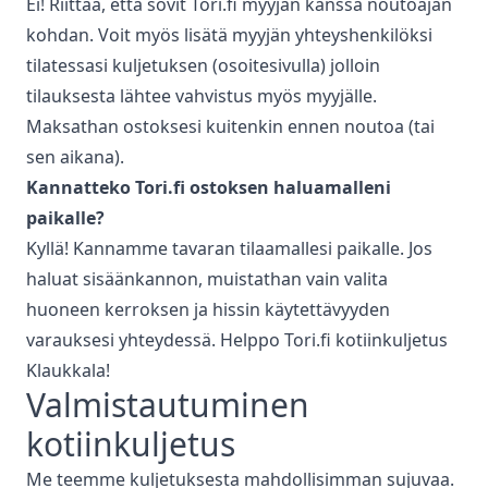
Ei! Riittää, että sovit Tori.fi myyjän kanssa noutoajan
kohdan. Voit myös lisätä myyjän yhteyshenkilöksi
tilatessasi kuljetuksen (osoitesivulla) jolloin
tilauksesta lähtee vahvistus myös myyjälle.
Maksathan ostoksesi kuitenkin ennen noutoa (tai
sen aikana).
Kannatteko Tori.fi ostoksen haluamalleni
paikalle?
Kyllä! Kannamme tavaran tilaamallesi paikalle. Jos
haluat sisäänkannon, muistathan vain valita
huoneen kerroksen ja hissin käytettävyyden
varauksesi yhteydessä. Helppo Tori.fi kotiinkuljetus
Klaukkala
!
Valmistautuminen
kotiinkuljetus
Me teemme kuljetuksesta mahdollisimman sujuvaa.