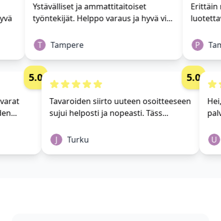
Ystävälliset ja ammattitaitoiset
Erittäin 
vä
työntekijät. Helppo varaus ja hyvä vi...
luotettav
T
Tampere
P
Tam
5.0
5.0
 tavarat
Tavaroiden siirto uuteen osoitteeseen
H
yhden...
sujui helposti ja nopeasti. Täss...
p
J
Turku