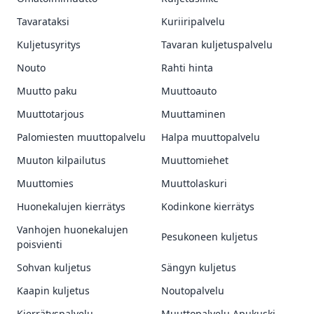
Tavarataksi
Kuriiripalvelu
Kuljetusyritys
Tavaran kuljetuspalvelu
Nouto
Rahti hinta
Muutto paku
Muuttoauto
Muuttotarjous
Muuttaminen
Palomiesten muuttopalvelu
Halpa muuttopalvelu
Muuton kilpailutus
Muuttomiehet
Muuttomies
Muuttolaskuri
Huonekalujen kierrätys
Kodinkone kierrätys
Vanhojen huonekalujen
Pesukoneen kuljetus
poisvienti
Sohvan kuljetus
Sängyn kuljetus
Kaapin kuljetus
Noutopalvelu
Kierrätyspalvelu
Muuttopalvelu Apukuski