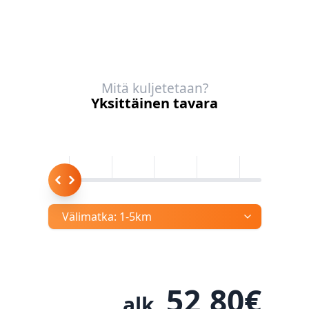
Mitä kuljetetaan?
Yksittäinen tavara
Välimatka:
1-5km
52,80
€
alk.