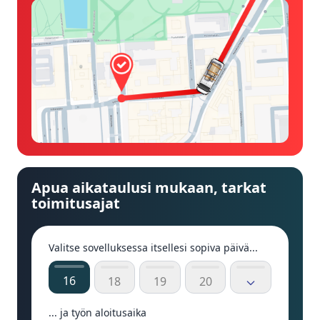
Apua aikataulusi mukaan, tarkat
toimitusajat
Valitse sovelluksessa itsellesi sopiva päivä...
16
18
19
20
... ja työn aloitusaika