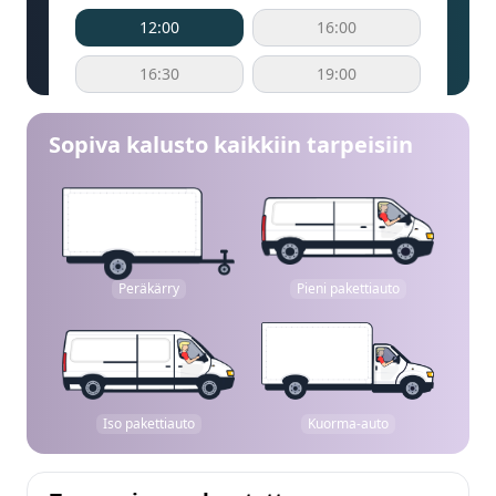
12:00
16:00
16:30
19:00
Sopiva kalusto kaikkiin tarpeisiin
Peräkärry
Pieni pakettiauto
Iso pakettiauto
Kuorma-auto