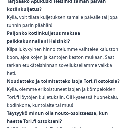
Tarjoaako Apukuski
Helsinki
saman päivän
kotiinkuljetus
?
Kyllä, voit tilata kuljetuksen samalle päivälle tai jopa
tunnin parin päähän!
Paljonko
kotiinkuljetus
maksaa
paikkakunnallani
Helsinki
?
Kilpailukykyinen hinnoittelumme vaihtelee kaluston
koon, ajoaikojen ja kantojen keston mukaan. Saat
tarkan etukäteishinnan sovelluksellamme vaikka
heti.
Noudatteko ja toimitatteko isoja Tori.fi ostoksia?
Kyllä, olemme erikoistuneet isojen ja kömpelöiden
Tori.fi löytöjen kuljetuksiin. Oli kyseessä huonekalu,
kodinkone, kuntolaite tai muu!
Täytyykö minun olla nouto-osoitteessa, kun
haette Tori.fi ostokseni?