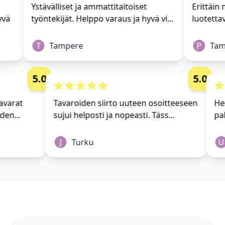
Ystävälliset ja ammattitaitoiset
Erittäin m
vä
työntekijät. Helppo varaus ja hyvä vi...
luotettav
T
Tampere
P
Tamp
5.0
5.0
i tavarat
Tavaroiden siirto uuteen osoitteeseen
 yhden...
sujui helposti ja nopeasti. Täss...
J
Turku