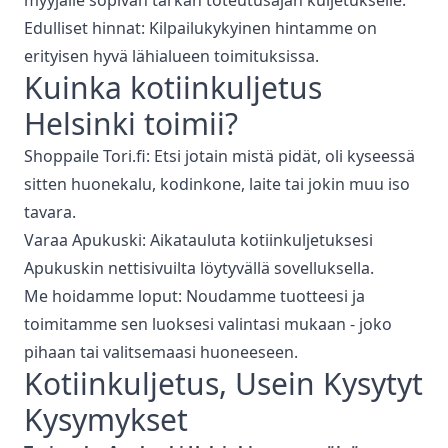
myyjälle sopivan tarkan toteutusajan kuljetukselle.
Edulliset hinnat: Kilpailukykyinen hintamme on
erityisen hyvä lähialueen toimituksissa.
Kuinka
kotiinkuljetus
Helsinki
toimii?
Shoppaile Tori.fi: Etsi jotain mistä pidät, oli kyseessä
sitten huonekalu, kodinkone, laite tai jokin muu iso
tavara.
Varaa Apukuski: Aikatauluta kotiinkuljetuksesi
Apukuskin nettisivuilta löytyvällä sovelluksella.
Me hoidamme loput: Noudamme tuotteesi ja
toimitamme sen luoksesi valintasi mukaan - joko
pihaan tai valitsemaasi huoneeseen.
Kotiinkuljetus
, Usein Kysytyt
Kysymykset