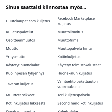
Sinua saattaisi kiinnostaa myös...
Facebook Marketplace
Huutokaupat.com kuljetus
kuljetus
Kuljetuspalvelut
Muuttoilmoitus
Osoitteenmuutos
Muuttofirma
Muutto
Muuttopalvelu hinta
Yritysmutto
Kotiinkuljetus
Käytetyt huonekalut
Käytetyt toimistokalusteet
Kuolinpesän tyhjennys
Huonekalun kuljetus
Vaihtoehto pakettiauton
Tavaran kuljetus
vuokraukselle
Muuttotarvikkeet
Tori kuljetuspalvelu
Kotiinkuljetus liikkeestä
Second hand kotiinkuljetus
Omatoimimuutto
Kuljetusliike