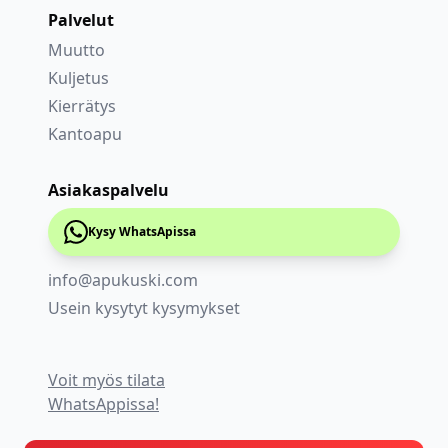
Palvelut
Muutto
Kuljetus
Kierrätys
Kantoapu
Asiakaspalvelu
Kysy WhatsApissa
info@apukuski.com
Usein kysytyt kysymykset
Voit myös tilata
WhatsAppissa!