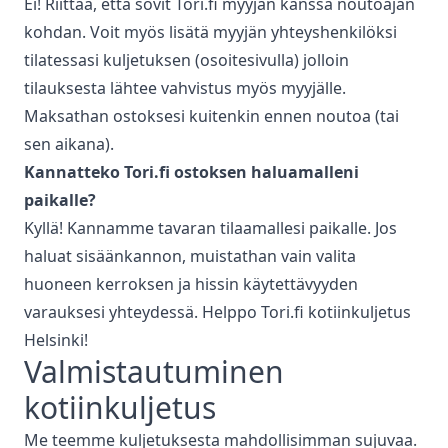
Ei! Riittää, että sovit Tori.fi myyjän kanssa noutoajan
kohdan. Voit myös lisätä myyjän yhteyshenkilöksi
tilatessasi kuljetuksen (osoitesivulla) jolloin
tilauksesta lähtee vahvistus myös myyjälle.
Maksathan ostoksesi kuitenkin ennen noutoa (tai
sen aikana).
Kannatteko Tori.fi ostoksen haluamalleni
paikalle?
Kyllä! Kannamme tavaran tilaamallesi paikalle. Jos
haluat sisäänkannon, muistathan vain valita
huoneen kerroksen ja hissin käytettävyyden
varauksesi yhteydessä. Helppo Tori.fi kotiinkuljetus
Helsinki
!
Valmistautuminen
kotiinkuljetus
Me teemme kuljetuksesta mahdollisimman sujuvaa.