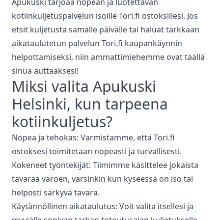
Apukuski tarjoaa nopean ja luotettavan
kotiinkuljetuspalvelun isoille Tori.fi ostoksillesi. Jos
etsit kuljetusta samalle päivälle tai haluat tarkkaan
aikataulutetun palvelun Tori.fi kaupankäynnin
helpottamiseksi, niin ammattimiehemme ovat täällä
sinua auttaaksesi!
Miksi valita Apukuski
Helsinki
, kun tarpeena
kotiinkuljetus
?
Nopea ja tehokas: Varmistamme, että Tori.fi
ostoksesi toimitetaan nopeasti ja turvallisesti.
Kokeneet työntekijät: Tiimimme käsittelee jokaista
tavaraa varoen, varsinkin kun kyseessä on iso tai
helposti särkyvä tavara.
Käytännöllinen aikataulutus: Voit valita itsellesi ja