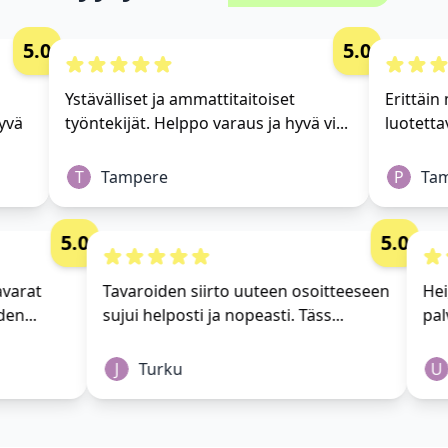
5.0
5.0
Ystävälliset ja ammattitaitoiset
Erittäin m
vä
työntekijät. Helppo varaus ja hyvä vi...
luotettav
T
Tampere
P
Tamp
5.0
5.0
i tavarat
Tavaroiden siirto uuteen osoitteeseen
 yhden...
sujui helposti ja nopeasti. Täss...
J
Turku