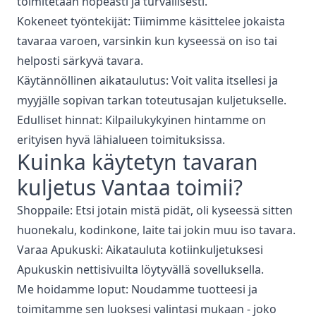
toimitetaan nopeasti ja turvallisesti.
Kokeneet työntekijät: Tiimimme käsittelee jokaista
tavaraa varoen, varsinkin kun kyseessä on iso tai
helposti särkyvä tavara.
Käytännöllinen aikataulutus: Voit valita itsellesi ja
myyjälle sopivan tarkan toteutusajan kuljetukselle.
Edulliset hinnat: Kilpailukykyinen hintamme on
erityisen hyvä lähialueen toimituksissa.
Kuinka
käytetyn tavaran
kuljetus
Vantaa
toimii?
Shoppaile: Etsi jotain mistä pidät, oli kyseessä sitten
huonekalu, kodinkone, laite tai jokin muu iso tavara.
Varaa Apukuski: Aikatauluta kotiinkuljetuksesi
Apukuskin nettisivuilta löytyvällä sovelluksella.
Me hoidamme loput: Noudamme tuotteesi ja
toimitamme sen luoksesi valintasi mukaan - joko