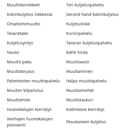
Muuttotarvikkeet
Tori kuljetuspalvelu
Kotiinkuljetus liikkeestä
Second hand kotiinkuljetus
Omatoimimuutto
Kuljetusliike
Tavarataksi
Kuriiripalvelu
Kuljetusyritys
Tavaran kuljetuspalvelu
Nouto
Rahti hinta
Muutto paku
Muuttoauto
Muuttotarjous
Muuttaminen
Palomiesten muuttopalvelu
Halpa muuttopalvelu
Muuton kilpailutus
Muuttomiehet
Muuttomies
Muuttolaskuri
Huonekalujen kierrätys
Kodinkone kierrätys
Vanhojen huonekalujen
Pesukoneen kuljetus
poisvienti