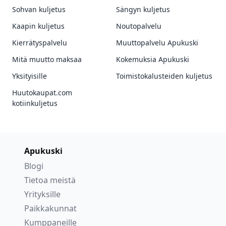
Sohvan kuljetus
Sängyn kuljetus
Kaapin kuljetus
Noutopalvelu
Kierrätyspalvelu
Muuttopalvelu Apukuski
Mitä muutto maksaa
Kokemuksia Apukuski
Yksityisille
Toimistokalusteiden kuljetus
Huutokaupat.com
kotiinkuljetus
Apukuski
Blogi
Tietoa meistä
Yrityksille
Paikkakunnat
Kumppaneille