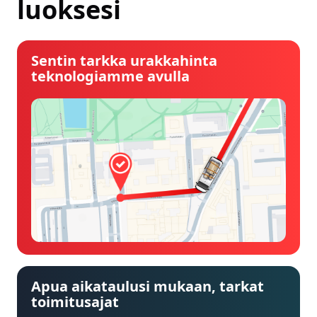
luoksesi
Sentin tarkka urakkahinta
teknologiamme avulla
Apua aikataulusi mukaan, tarkat
toimitusajat