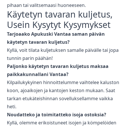
pihaan tai valitsemaasi huoneeseen.
Käytetyn tavaran kuljetus
,
Usein Kysytyt Kysymykset
Tarjoaako Apukuski
Vantaa
saman päivän
käytetyn tavaran kuljetus
?
Kyllä, voit tilata kuljetuksen samalle päivälle tai jopa
tunnin parin päähän!
Paljonko
käytetyn tavaran kuljetus
maksaa
paikkakunnallani
Vantaa
?
Kilpailukykyinen hinnoittelumme vaihtelee kaluston
koon, ajoaikojen ja kantojen keston mukaan. Saat
tarkan etukäteishinnan sovelluksellamme vaikka
heti.
Noudatteko ja toimitatteko isoja ostoksia?
Kyllä, olemme erikoistuneet isojen ja kömpelöiden