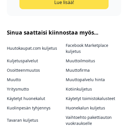
Lue lisää!
Sinua saattaisi kiinnostaa myös...
Facebook Marketplace
Huutokaupat.com kuljetus
kuljetus
Kuljetuspalvelut
Muuttoilmoitus
Osoitteenmuutos
Muuttofirma
Muutto
Muuttopalvelu hinta
Yritysmutto
Kotiinkuljetus
Käytetyt huonekalut
Käytetyt toimistokalusteet
Kuolinpesän tyhjennys
Huonekalun kuljetus
Vaihtoehto pakettiauton
Tavaran kuljetus
vuokraukselle