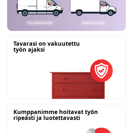
Iso pakettiauto
Kuorma-auto
Tavarasi on vakuutettu
työn ajaksi
Kumppanimme hoitavat työn
ripeästi ja luotettavasti