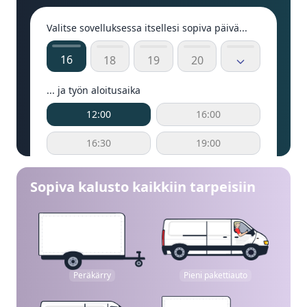
Valitse sovelluksessa itsellesi sopiva päivä...
16
18
19
20
... ja työn aloitusaika
12:00
16:00
16:30
19:00
Sopiva kalusto kaikkiin tarpeisiin
Peräkärry
Pieni pakettiauto