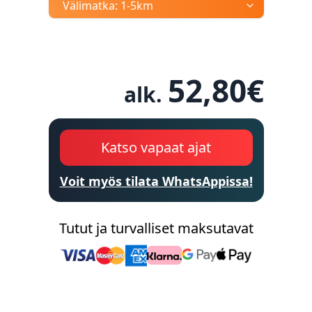
Välimatka:
1-5km
52,80
€
alk.
Katso vapaat ajat
Voit myös tilata WhatsAppissa!
Tutut ja turvalliset maksutavat