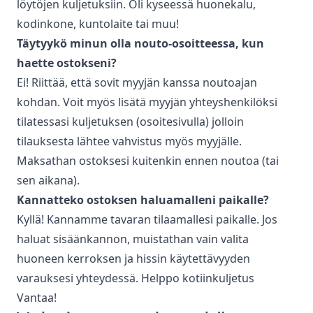
löytöjen kuljetuksiin. Oli kyseessä huonekalu,
kodinkone, kuntolaite tai muu!
Täytyykö minun olla nouto-osoitteessa, kun
haette ostokseni?
Ei! Riittää, että sovit myyjän kanssa noutoajan
kohdan. Voit myös lisätä myyjän yhteyshenkilöksi
tilatessasi kuljetuksen (osoitesivulla) jolloin
tilauksesta lähtee vahvistus myös myyjälle.
Maksathan ostoksesi kuitenkin ennen noutoa (tai
sen aikana).
Kannatteko ostoksen haluamalleni paikalle?
Kyllä! Kannamme tavaran tilaamallesi paikalle. Jos
haluat sisäänkannon, muistathan vain valita
huoneen kerroksen ja hissin käytettävyyden
varauksesi yhteydessä. Helppo kotiinkuljetus
Vantaa
!