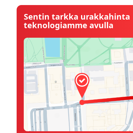
Sentin tarkka urakkahinta
teknologiamme avulla