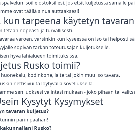
palvelun isoille ostoksillesi. Jos etsit kuljetusta samalle pä
me ovat täällä sinua auttaaksesi!
, kun tarpeena
käytetyn tavaran
tetaan nopeasti ja turvallisesti.
avaraa varoen, varsinkin kun kyseessä on iso tai helposti sä
myyjälle sopivan tarkan toteutusajan kuljetukselle.
isen hyvä lähialueen toimituksissa.
jetus
Rusko
toimii?
n huonekalu, kodinkone, laite tai jokin muu iso tavara.
kin nettisivuilta löytyvällä sovelluksella.
me sen luoksesi valintasi mukaan - joko pihaan tai valit
Usein Kysytyt Kysymykset
yn tavaran kuljetus
?
pa tunnin parin päähän!
kakunnallani
Rusko
?