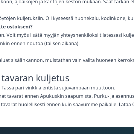
 koon, ajoaikojen ja kantojen keston mukaan. Saat tarkan e
öytöjen kuljetuksiin. Oli kyseessä huonekalu, kodinkone, ku
tte ostokseni?
n. Voit myös lisätä myyjän yhteyshenkilöksi tilatessasi kuljet
nkin ennen noutoa (tai sen aikana).
haluat sisäänkannon, muistathan vain valita huoneen kerrok
 tavaran kuljetus
Tässä pari vinkkiä entistä sujuvampaan muuttoon.
at tavarat ennen Apukuskin saapumista. Purku- ja asennus ei 
at tavarat huolellisesti ennen kuin saavumme paikalle. Lata