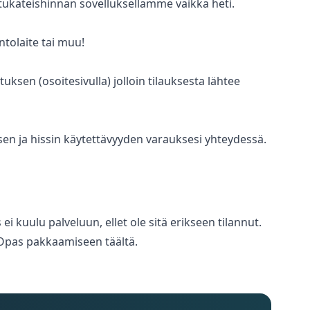
tukäteishinnan sovelluksellamme vaikka heti.
ntolaite tai muu!
uksen (osoitesivulla) jolloin tilauksesta lähtee
sen ja hissin käytettävyyden varauksesi yhteydessä.
kuulu palveluun, ellet ole sitä erikseen tilannut.
a Opas pakkaamiseen täältä.