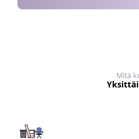
Mitä k
Yksittä