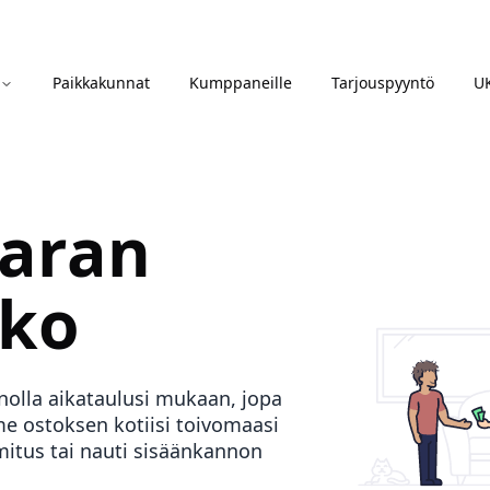
Paikkakunnat
Kumppaneille
Tarjouspyyntö
U
varan
ko
nolla aikataulusi mukaan, jopa
 ostoksen kotiisi toivomaasi
mitus tai nauti sisäänkannon