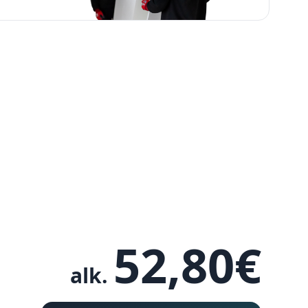
52,80
€
alk.