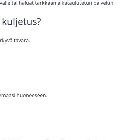
ivälle tai haluat tarkkaan aikataulutetun palvelun
 kuljetus
?
rkyvä tavara.
semaasi huoneeseen.