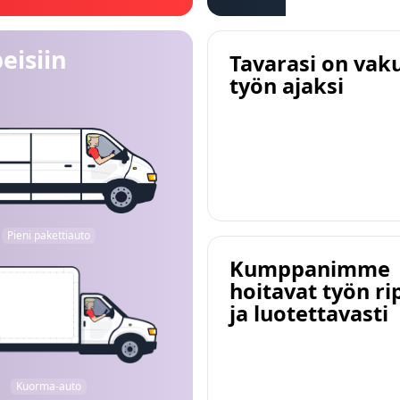
eisiin
Tavarasi on vak
työn ajaksi
Pieni pakettiauto
Kumppanimme
hoitavat työn ri
ja luotettavasti
Kuorma-auto