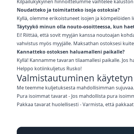
Kilpailukykyinen hinnoittelumme vaihtelee kaluston
Noudatteko ja toimitatteko isoja ostoksia?
Kyllä, olemme erikoistuneet isojen ja kömpelöiden l
Täytyykö minun olla nouto-osoitteessa, kun hae
Ei! Riittää, että sovit myyjän kanssa noutoajan kohda
vahvistus myös myyjälle. Maksathan ostoksesi kuite
Kannatteko ostoksen haluamalleni paikalle?
Kyllä! Kannamme tavaran tilaamallesi paikalle. Jos 
Helppo kotiinkuljetus
Rusko
!
Valmistautuminen
käytetyn
Me teemme kuljetuksesta mahdollisimman sujuvaa. 
Pura isoimmat tavarat - Jos mahdollista pura isoimm
Pakkaa tavarat huolellisesti - Varmista, että pakka