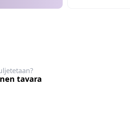
uljetetaan?
inen tavara