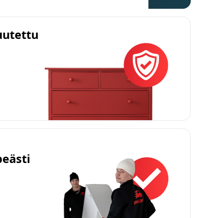
uutettu
peästi