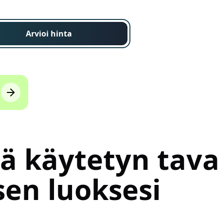
Arvioi hinta
tä käytetyn tav
en luoksesi