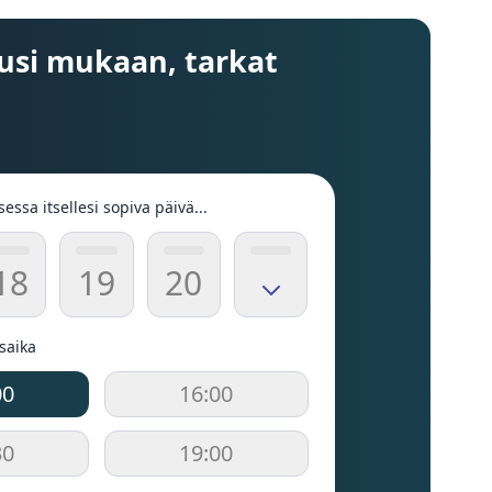
usi mukaan, tarkat
sessa itsellesi sopiva päivä...
18
19
20
usaika
00
16:00
30
19:00