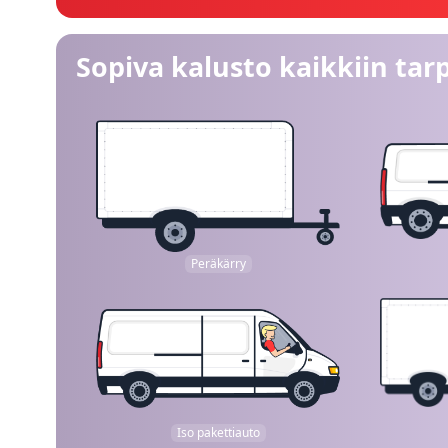
Sopiva kalusto kaikkiin tarp
Peräkärry
Iso pakettiauto