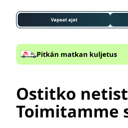
Vapaat ajat
Pitkän matkan kuljetus
Ostitko netis
Toimitamme s