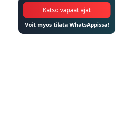
Katso vapaat ajat
Voit myös tilata WhatsAppissa!