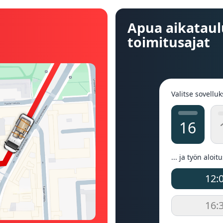
Apua aikataul
toimitusajat
Valitse sovelluk
16
... ja työn aloit
12:
16: