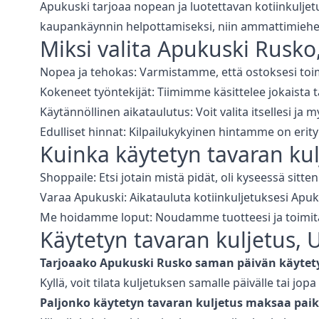
Apukuski tarjoaa nopean ja luotettavan kotiinkuljetus
kaupankäynnin helpottamiseksi, niin ammattimiehem
Miksi valita Apukuski
Rusko
Nopea ja tehokas: Varmistamme, että ostoksesi toimi
Kokeneet työntekijät: Tiimimme käsittelee jokaista t
Käytännöllinen aikataulutus: Voit valita itsellesi ja 
Edulliset hinnat: Kilpailukykyinen hintamme on erity
Kuinka
käytetyn tavaran kul
Shoppaile: Etsi jotain mistä pidät, oli kyseessä sitte
Varaa Apukuski: Aikatauluta kotiinkuljetuksesi Apukus
Me hoidamme loput: Noudamme tuotteesi ja toimitam
Käytetyn tavaran kuljetus
, 
Tarjoaako Apukuski
Rusko
saman päivän
käytet
Kyllä, voit tilata kuljetuksen samalle päivälle tai jo
Paljonko
käytetyn tavaran kuljetus
maksaa paik