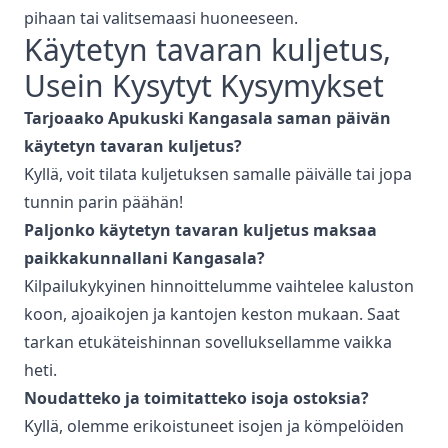
pihaan tai valitsemaasi huoneeseen.
Käytetyn tavaran kuljetus
,
Usein Kysytyt Kysymykset
Tarjoaako Apukuski
Kangasala
saman päivän
käytetyn tavaran kuljetus
?
Kyllä, voit tilata kuljetuksen samalle päivälle tai jopa
tunnin parin päähän!
Paljonko
käytetyn tavaran kuljetus
maksaa
paikkakunnallani
Kangasala
?
Kilpailukykyinen hinnoittelumme vaihtelee kaluston
koon, ajoaikojen ja kantojen keston mukaan. Saat
tarkan etukäteishinnan sovelluksellamme vaikka
heti.
Noudatteko ja toimitatteko isoja ostoksia?
Kyllä, olemme erikoistuneet isojen ja kömpelöiden