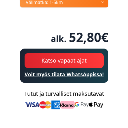
Välimatka:
1-5km
52,80
€
alk.
Katso vapaat ajat
Voit myös tilata WhatsAppissa!
Tutut ja turvalliset maksutavat