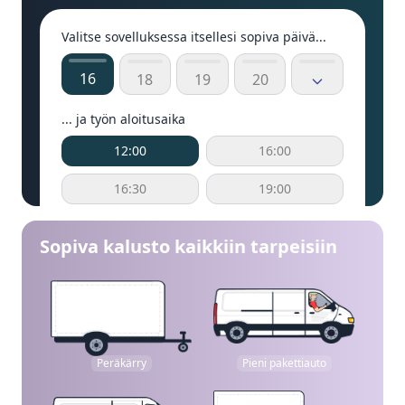
Valitse sovelluksessa itsellesi sopiva päivä...
16
18
19
20
... ja työn aloitusaika
12:00
16:00
16:30
19:00
Sopiva kalusto kaikkiin tarpeisiin
Peräkärry
Pieni pakettiauto