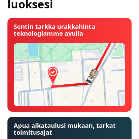
luoksesi
Sentin tarkka urakkahinta
teknologiamme avulla
Apua aikataulusi mukaan, tarkat
toimitusajat