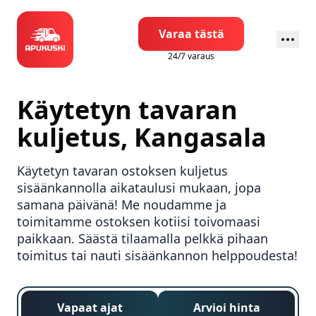
Varaa tästä
24/7 varaus
Käytetyn tavaran
kuljetus,
Kangasala
Käytetyn tavaran ostoksen kuljetus
sisäänkannolla aikataulusi mukaan, jopa
samana päivänä! Me noudamme ja
toimitamme ostoksen kotiisi toivomaasi
paikkaan. Säästä tilaamalla pelkkä pihaan
toimitus tai nauti sisäänkannon helppoudesta!
Vapaat ajat
Arvioi hinta