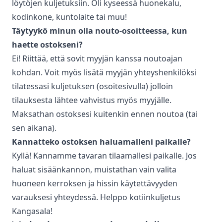
löytöjen kuljetuksiin. Oli kyseessä huonekalu,
kodinkone, kuntolaite tai muu!
Täytyykö minun olla nouto-osoitteessa, kun
haette ostokseni?
Ei! Riittää, että sovit myyjän kanssa noutoajan
kohdan. Voit myös lisätä myyjän yhteyshenkilöksi
tilatessasi kuljetuksen (osoitesivulla) jolloin
tilauksesta lähtee vahvistus myös myyjälle.
Maksathan ostoksesi kuitenkin ennen noutoa (tai
sen aikana).
Kannatteko ostoksen haluamalleni paikalle?
Kyllä! Kannamme tavaran tilaamallesi paikalle. Jos
haluat sisäänkannon, muistathan vain valita
huoneen kerroksen ja hissin käytettävyyden
varauksesi yhteydessä. Helppo kotiinkuljetus
Kangasala
!