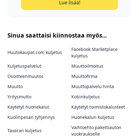
Lue lisää!
Sinua saattaisi kiinnostaa myös...
Facebook Marketplace
Huutokaupat.com kuljetus
kuljetus
Kuljetuspalvelut
Muuttoilmoitus
Osoitteenmuutos
Muuttofirma
Muutto
Muuttopalvelu hinta
Yritysmutto
Kotiinkuljetus
Käytetyt huonekalut
Käytetyt toimistokalusteet
Kuolinpesän tyhjennys
Huonekalun kuljetus
Vaihtoehto pakettiauton
Tavaran kuljetus
vuokraukselle