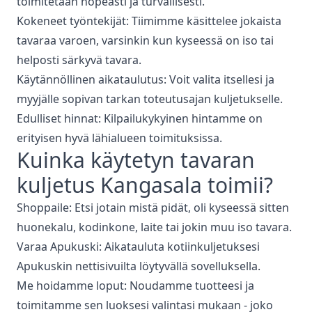
toimitetaan nopeasti ja turvallisesti.
Kokeneet työntekijät: Tiimimme käsittelee jokaista
tavaraa varoen, varsinkin kun kyseessä on iso tai
helposti särkyvä tavara.
Käytännöllinen aikataulutus: Voit valita itsellesi ja
myyjälle sopivan tarkan toteutusajan kuljetukselle.
Edulliset hinnat: Kilpailukykyinen hintamme on
erityisen hyvä lähialueen toimituksissa.
Kuinka
käytetyn tavaran
kuljetus
Kangasala
toimii?
Shoppaile: Etsi jotain mistä pidät, oli kyseessä sitten
huonekalu, kodinkone, laite tai jokin muu iso tavara.
Varaa Apukuski: Aikatauluta kotiinkuljetuksesi
Apukuskin nettisivuilta löytyvällä sovelluksella.
Me hoidamme loput: Noudamme tuotteesi ja
toimitamme sen luoksesi valintasi mukaan - joko