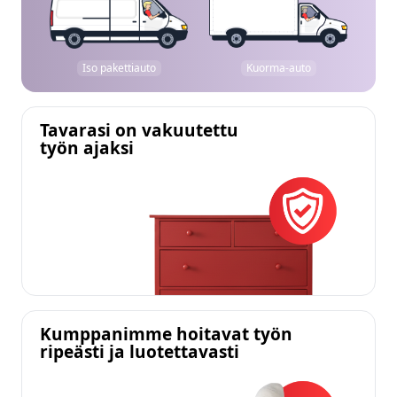
Iso pakettiauto
Kuorma-auto
Tavarasi on vakuutettu
työn ajaksi
Kumppanimme hoitavat työn
ripeästi ja luotettavasti