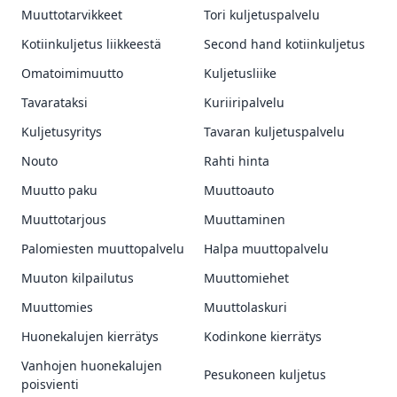
Muuttotarvikkeet
Tori kuljetuspalvelu
Kotiinkuljetus liikkeestä
Second hand kotiinkuljetus
Omatoimimuutto
Kuljetusliike
Tavarataksi
Kuriiripalvelu
Kuljetusyritys
Tavaran kuljetuspalvelu
Nouto
Rahti hinta
Muutto paku
Muuttoauto
Muuttotarjous
Muuttaminen
Palomiesten muuttopalvelu
Halpa muuttopalvelu
Muuton kilpailutus
Muuttomiehet
Muuttomies
Muuttolaskuri
Huonekalujen kierrätys
Kodinkone kierrätys
Vanhojen huonekalujen
Pesukoneen kuljetus
poisvienti