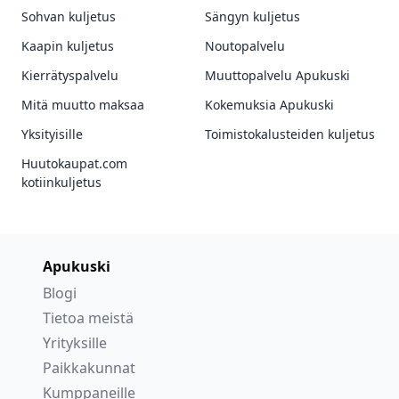
Sohvan kuljetus
Sängyn kuljetus
Kaapin kuljetus
Noutopalvelu
Kierrätyspalvelu
Muuttopalvelu Apukuski
Mitä muutto maksaa
Kokemuksia Apukuski
Yksityisille
Toimistokalusteiden kuljetus
Huutokaupat.com
kotiinkuljetus
Apukuski
Blogi
Tietoa meistä
Yrityksille
Paikkakunnat
Kumppaneille