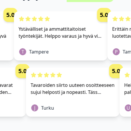
5.0
5.0
Ystävälliset ja ammattitaitoiset
Erittäin m
vä
työntekijät. Helppo varaus ja hyvä vi...
luotettav
T
Tampere
P
Tamp
5.0
5.0
i tavarat
Tavaroiden siirto uuteen osoitteeseen
 yhden...
sujui helposti ja nopeasti. Täss...
J
Turku