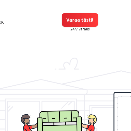
Varaa tästä
KK
24/7 varaus