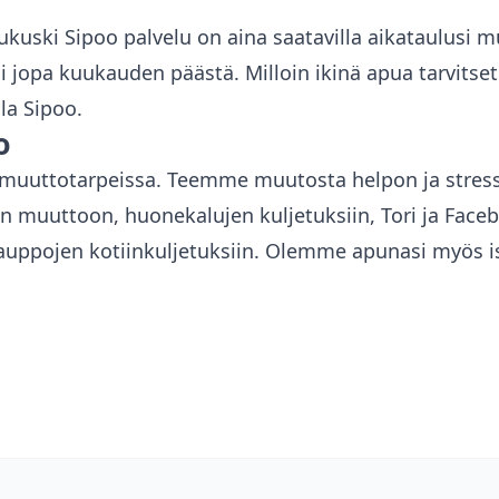
pukuski
Sipoo
palvelu on aina saatavilla aikataulusi m
 jopa kuukauden päästä. Milloin ikinä apua tarvitse
lla
Sipoo
.
o
a muuttotarpeissa. Teemme muutosta helpon ja stres
non muuttoon, huonekalujen kuljetuksiin, Tori ja Fac
kauppojen kotiinkuljetuksiin. Olemme apunasi myös i