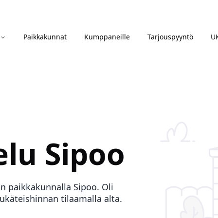
Paikkakunnat
Kumppaneille
Tarjouspyyntö
U
elu
Sipoo
in paikkakunnalla
Sipoo
. Oli
tukäteishinnan tilaamalla alta.