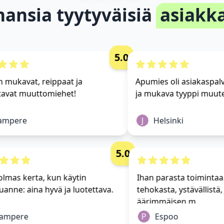
hansia tyytyväisiä
asiakka
5.0
 mukavat, reippaat ja
Apumies oli asiakaspalve
vat muuttomiehet!
ja mukava tyyppi muuten
...
pere
J
Helsinki
5.0
i, kolmas kerta, kun käytin
Ihan parasta toimin
lveluanne: aina hyvä ja luotettava.
tehokasta, ystävällis
äärimmäisen m...
Tampere
P
Espoo