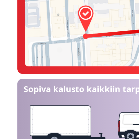
Sopiva kalusto kaikkiin tarp