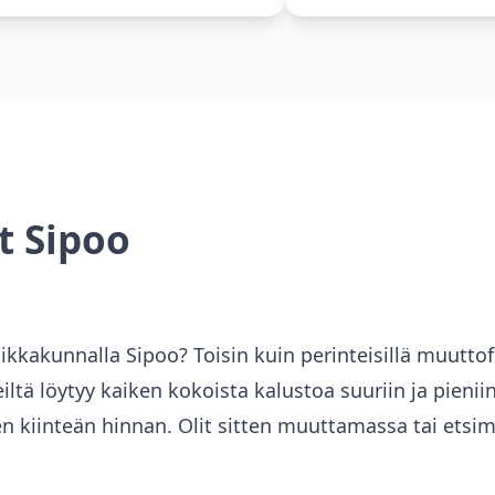
et
Sipoo
paikkakunnalla
Sipoo
? Toisin kuin perinteisillä muuttof
iltä löytyy kaiken kokoista kalustoa suuriin ja pieni
en kiinteän hinnan. Olit sitten muuttamassa tai ets