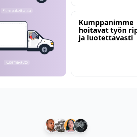
Pieni pakettiauto
Kumppanimme
hoitavat työn ri
ja luotettavasti
Kuorma-auto