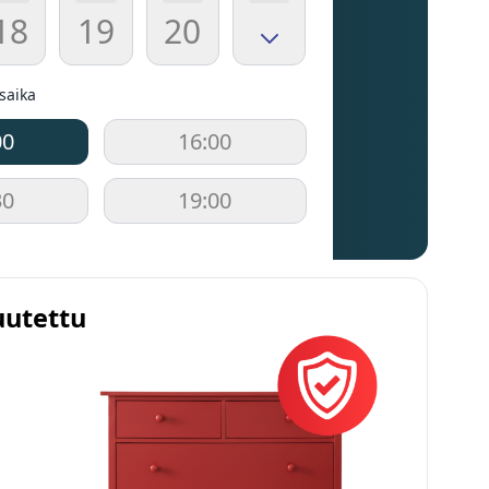
18
19
20
usaika
00
16:00
30
19:00
uutettu