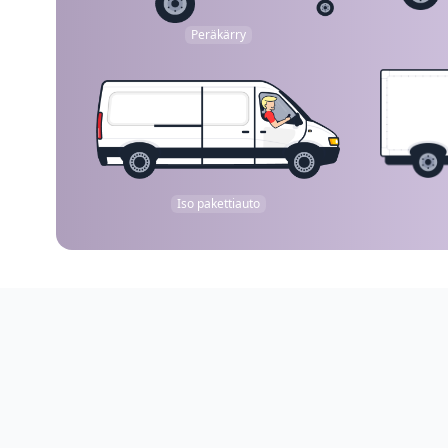
Peräkärry
Iso pakettiauto