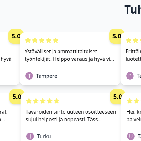
Tu
5.0
5.0
Ystävälliset ja ammattitaitoiset
Erittäin
yvä
työntekijät. Helppo varaus ja hyvä vi...
luotetta
T
Tampere
P
Tam
5.0
5.0
tavarat
Tavaroiden siirto uuteen osoitteeseen
He
den...
sujui helposti ja nopeasti. Täss...
pa
J
Turku
U