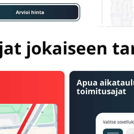
Arvioi hinta
jat jokaiseen t
Apua aikataul
toimitusajat
Valitse sovelluk