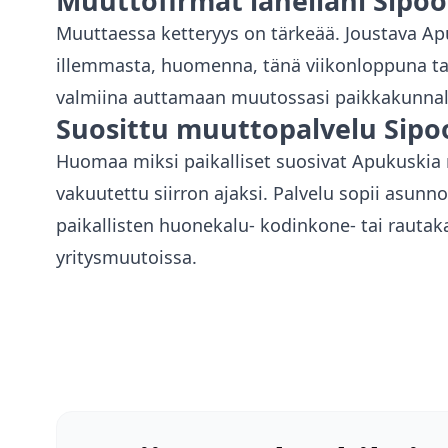
Muuttofirmat lähelläni
Sipoo
Muuttaessa ketteryys on tärkeää. Joustava A
illemmasta, huomenna, tänä viikonloppuna tai
valmiina auttamaan muutossasi paikkakunna
Suosittu muuttopalvelu
Sipo
Huomaa miksi paikalliset suosivat Apukuski
vakuutettu siirron ajaksi. Palvelu sopii asun
paikallisten huonekalu- kodinkone- tai rauta
yritysmuutoissa.