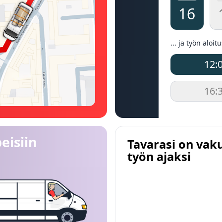
16
... ja työn aloit
12:
16:
eisiin
Tavarasi on vak
työn ajaksi