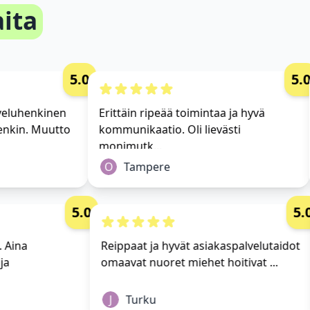
ita
5.0
5.0
luhenkinen
Erittäin ripeää toimintaa ja hyvä
kin. Muutto
kommunikaatio. Oli lievästi
monimutk...
O
Tampere
5.0
taa. Aina
Reippaat ja hyvät asiakaspalvelutaid
tä, ja
omaavat nuoret miehet hoitivat ...
J
Turku