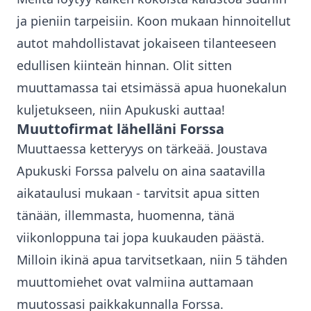
ja pieniin tarpeisiin. Koon mukaan hinnoitellut
autot mahdollistavat jokaiseen tilanteeseen
edullisen kiinteän hinnan. Olit sitten
muuttamassa tai etsimässä apua huonekalun
kuljetukseen, niin Apukuski auttaa!
Muuttofirmat lähelläni
Forssa
Muuttaessa ketteryys on tärkeää. Joustava
Apukuski
Forssa
palvelu on aina saatavilla
aikataulusi mukaan - tarvitsit apua sitten
tänään, illemmasta, huomenna, tänä
viikonloppuna tai jopa kuukauden päästä.
Milloin ikinä apua tarvitsetkaan, niin 5 tähden
muuttomiehet ovat valmiina auttamaan
muutossasi paikkakunnalla
Forssa
.