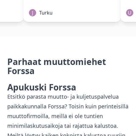
J
Turku
U
Parhaat muuttomiehet
Forssa
Apukuski
Forssa
Etsitkö parasta muutto- ja kuljetuspalvelua
paikkakunnalla
Forssa
? Toisin kuin perinteisillä
muuttofirmoilla, meillä ei ole tuntien
minimilaskutusaikoja tai rajattua kalustoa.
Meiltä löytyy kaiken kokoista kalustoa suuriin