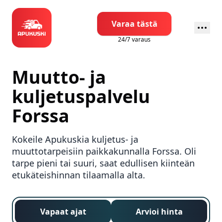
Varaa tästä
24/7 varaus
Muutto- ja
kuljetuspalvelu
Forssa
Kokeile Apukuskia kuljetus- ja
muuttotarpeisiin paikkakunnalla
Forssa
. Oli
tarpe pieni tai suuri, saat edullisen kiinteän
etukäteishinnan tilaamalla alta.
Vapaat ajat
Arvioi hinta