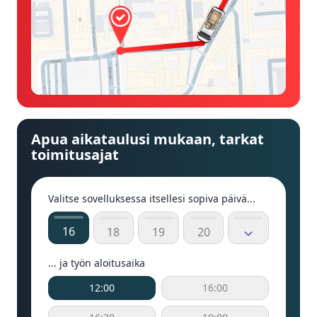
Apua aikataulusi mukaan, tarkat
toimitusajat
Valitse sovelluksessa itsellesi sopiva päivä...
16
18
19
20
... ja työn aloitusaika
12:00
16:00