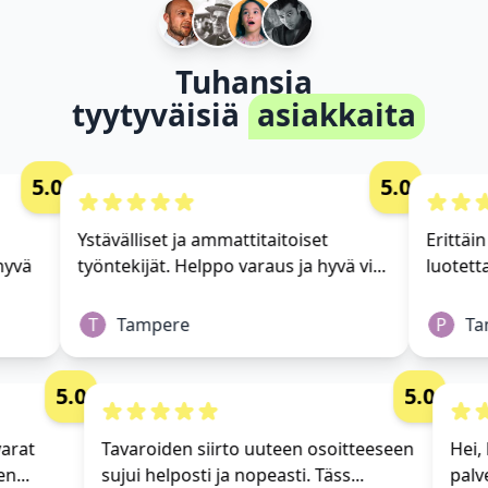
Tuhansia
tyytyväisiä
asiakkaita
5.0
5.0
Ystävälliset ja ammattitaitoiset
Erittäin
hyvä
työntekijät. Helppo varaus ja hyvä vi...
luotetta
T
Tampere
P
Ta
5.0
5.0
avarat
Tavaroiden siirto uuteen osoitteeseen
Hei
den...
sujui helposti ja nopeasti. Täss...
pal