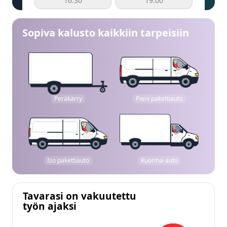
16:30
19:00
Sopiva kalusto kaikkiin tarpeisiin
Peräkärry
Pieni pakettiauto
Iso pakettiauto
Kuorma-auto
Tavarasi on vakuutettu
työn ajaksi