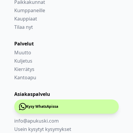
Paikkakunnat
Kumppaneille
Kauppiaat
Tilaa nyt
Palvelut
Muutto
Kuljetus
Kierrätys
Kantoapu
Asiakaspalvelu
Kysy WhatsApissa
info@apukuski.com
Usein kysytyt kysymykset