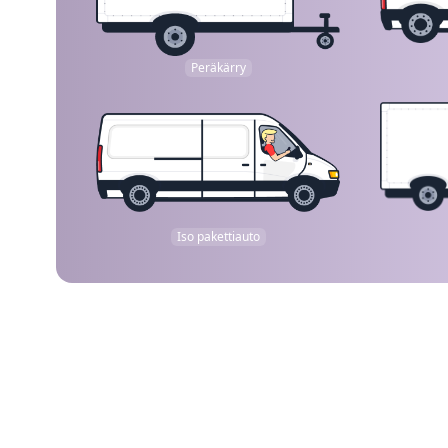
Peräkärry
Iso pakettiauto