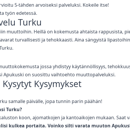
vioitu 5-tähden arvoiseksi palveluksi. Kokeile itse!
ta työn edetessä.
velu
Turku
 muuttoihin. Heillä on kokemusta ahtaista rappusista, pie
varat turvallisesti ja tehokkaasti. Aina sängyistä lipastoihin
Turku
.
 muuttokokemusta jossa yhdistyy käytännöllisyys, tehokkuus j
si Apukuski on suosittu vaihtoehto muuttopalveluksi.
n Kysytyt Kysymykset
rku
samalle päivälle, jopa tunnin parin päähän!
si
Turku
?
kaluston koon, ajomatkojen ja kantoaikojen mukaan. Saat vä
lisi kulkea portaita. Voinko silti varata muuton Apukus