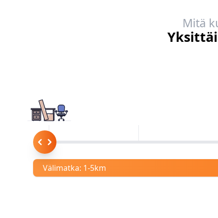
Mitä k
Yksittä
Välimatka:
1-5km