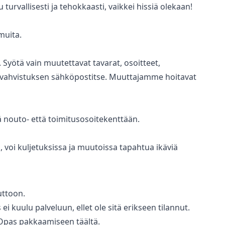
urvallisesti ja tehokkaasti, vaikkei hissiä olekaan!
muita.
. Syötä vain muutettavat tavarat, osoitteet,
ilausvahvistuksen sähköpostitse. Muuttajamme hoitavat
ä nouto- että toimitusosoitekenttään.
, voi kuljetuksissa ja muutoissa tapahtua ikäviä
uttoon.
kuulu palveluun, ellet ole sitä erikseen tilannut.
a Opas pakkaamiseen täältä.