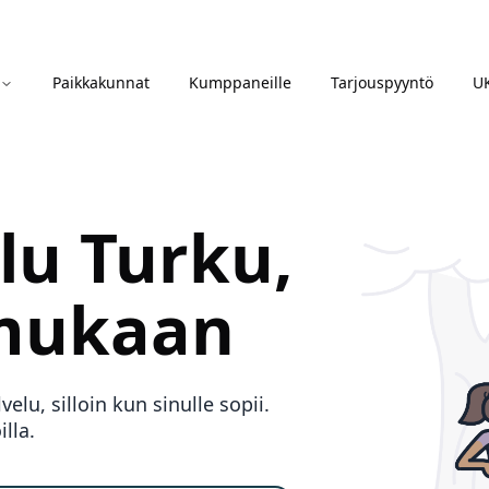
Paikkakunnat
Kumppaneille
Tarjouspyyntö
U
elu
Turku
,
 mukaan
lu, silloin kun sinulle sopii.
lla.