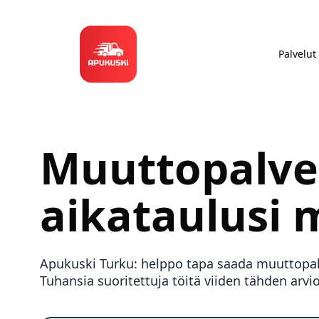
Palvelut
Muuttopalv
aikataulusi
Apukuski
Turku
: helppo tapa saada muuttopalve
Tuhansia suoritettuja töitä viiden tähden arvioi