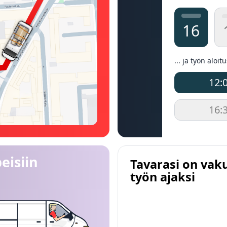
16
... ja työn aloit
12:
16:
eisiin
Tavarasi on vak
työn ajaksi