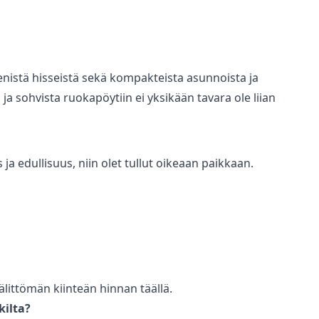
nistä hisseistä sekä kompakteista asunnoista ja
 ja sohvista ruokapöytiin ei yksikään tavara ole liian
a edullisuus, niin olet tullut oikeaan paikkaan.
littömän kiinteän hinnan täällä.
kilta?