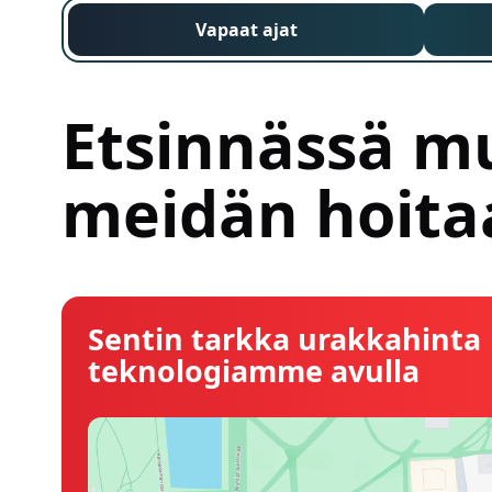
Vapaat ajat
Etsinnässä m
meidän hoitaa
Sentin tarkka urakkahinta
teknologiamme avulla