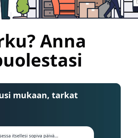
rku? Anna
uolestasi
usi mukaan, tarkat
sessa itsellesi sopiva päivä...