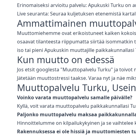
Erinomaiseksi arvioitu palvelu: Apukuski
Turku
on ar
Live seuranta: Seuraa kuljetuksen etenemistä kartal
Ammattimainen
muuttopal
Muuttomiehemme ovat erikoistuneet kaiken kokoisiin
osaavat tilanteesta riippumatta siirtää isommatkin ta
iso tai pieni Apukuskin muuttajille paikkakunnallasi
Kun muutto on edessä
Jos etsit googlesta "
Muuttopalvelu
Turku
" ja toivot
Jätetään muuttostressi taakse. Varaa nyt ja näe mik
Muuttopalvelu
Turku
, Usei
Voinko varata
muuttopalvelu
samalle päivälle?
Kyllä, voit varata
muuttopalvelu
paikkakunnallasi
Tu
Paljonko
muuttopalvelu
maksaa paikkakunnalla
Hinnoittelumme on kilpailukykyinen ja se vaihtelee 
Rakennuksessa ei ole hissiä ja muuttomiesten tu