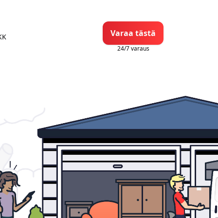
Varaa tästä
KK
24/7 varaus