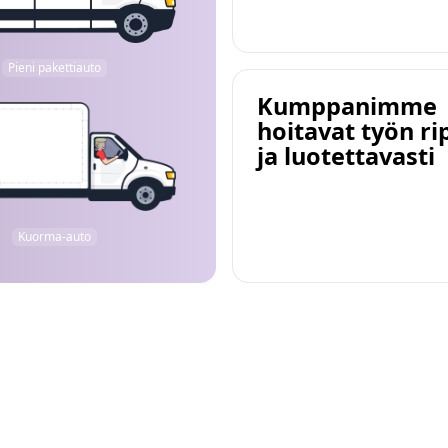
Pieni pakettiauto
Kumppanimme
hoitavat työn ri
ja luotettavasti
Kuorma-auto