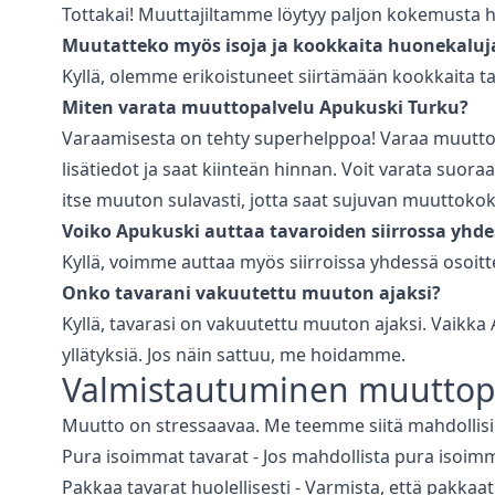
Tottakai! Muuttajiltamme löytyy paljon kokemusta his
Muutatteko myös isoja ja kookkaita huonekaluja
Kyllä, olemme erikoistuneet siirtämään kookkaita ta
Miten varata
muuttopalvelu
Apukuski
Turku
?
Varaamisesta on tehty superhelppoa! Varaa
muutto
lisätiedot ja saat kiinteän hinnan. Voit varata suor
itse muuton sulavasti, jotta saat sujuvan muuttok
Voiko Apukuski auttaa tavaroiden siirrossa yhde
Kyllä, voimme auttaa myös siirroissa yhdessä osoitt
Onko tavarani vakuutettu muuton ajaksi?
Kyllä, tavarasi on vakuutettu muuton ajaksi. Vaikka 
yllätyksiä. Jos näin sattuu, me hoidamme.
Valmistautuminen
muuttop
Muutto on stressaavaa. Me teemme siitä mahdollis
Pura isoimmat tavarat - Jos mahdollista pura isoimm
Pakkaa tavarat huolellisesti - Varmista, että pakka