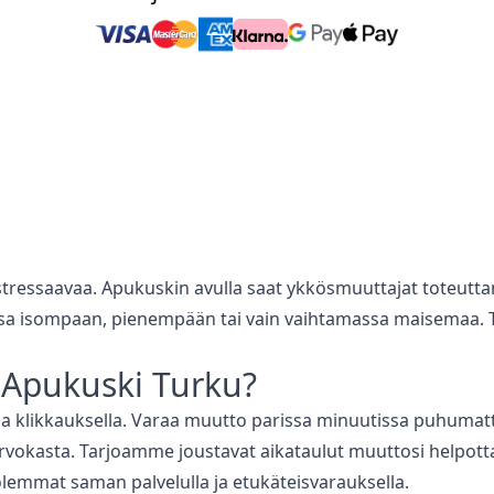
i stressaavaa. Apukuskin avulla saat ykkösmuuttajat toteut
ssa isompaan, pienempään tai vain vaihtamassa maisemaa
Apukuski
Turku
?
 klikkauksella. Varaa muutto parissa minuutissa puhumatta
rvokasta. Tarjoamme joustavat aikataulut muuttosi helpott
lemmat saman palvelulla ja etukäteisvarauksella.