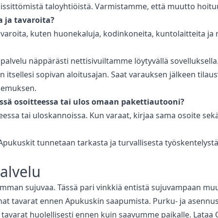
sittömistä taloyhtiöistä. Varmistamme, että muutto hoituu t
 ja tavaroita?
varoita, kuten huonekaluja, kodinkoneita, kuntolaitteita ja 
palvelu
näppärästi nettisivuiltamme löytyvällä sovelluksella
aan itsellesi sopivan aloitusajan. Saat varauksen jälkeen t
okemuksen.
ssä osoitteessa tai ulos omaan pakettiautooni?
eessa tai uloskannoissa. Kun varaat, kirjaa sama osoite sek
Apukuskit tunnetaan tarkasta ja turvallisesta työskentelystä
alvelu
imman sujuvaa. Tässä pari vinkkiä entistä sujuvampaan mu
at tavarat ennen Apukuskin saapumista. Purku- ja asennus ei 
at tavarat huolellisesti ennen kuin saavumme paikalle. Lata