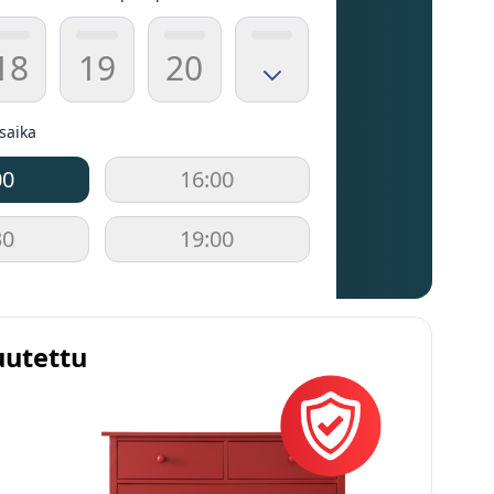
18
19
20
usaika
00
16:00
30
19:00
uutettu