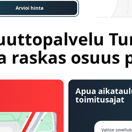
Arvioi hinta
uuttopalvelu Tu
 raskas osuus p
Apua aikataul
toimitusajat
Valitse sovelluk