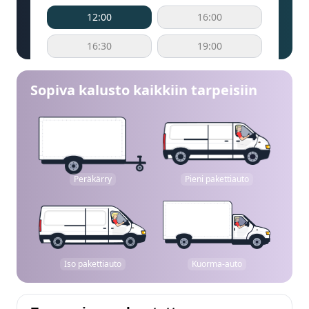
12:00
16:00
16:30
19:00
Sopiva kalusto kaikkiin tarpeisiin
Peräkärry
Pieni pakettiauto
Iso pakettiauto
Kuorma-auto