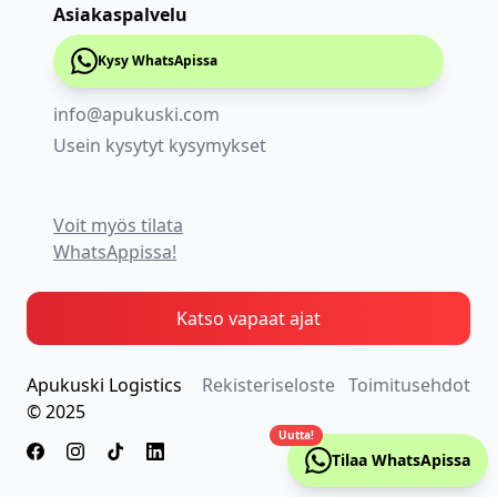
Asiakaspalvelu
Kysy WhatsApissa
info@apukuski.com
Usein kysytyt kysymykset
Voit myös tilata
WhatsAppissa!
Katso vapaat ajat
Apukuski Logistics
Rekisteriseloste
Toimitusehdot
© 2025
Uutta!
Tilaa WhatsApissa