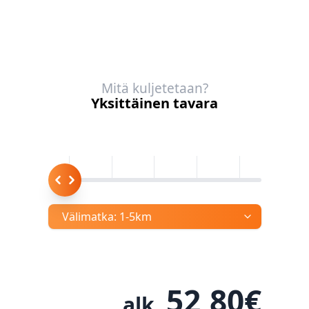
Mitä kuljetetaan?
Yksittäinen tavara
Välimatka:
1-5km
52,80
€
alk.