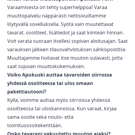
Varaamisesta on tehty superhelppoa! Varaa
muuttopalvelu
näppärästi nettisivuiltamme
löytyvällä sovelluksella. Syötä vain muutettavat
tavarat, osoitteet, lisätiedot ja saat kiinteän hinnan.
Voit varata suoraan itsellesi sopivan aloitusajan. Saat
varauksen jälkeen tilausvahvistuksen sähköpostitse.
Muuttajamme hoitavat itse muuton sulavasti, jotta
saat sujuvan muuttokokemuksen.
Voiko Apukuski auttaa tavaroiden siirrossa
yhdessä osoitteessa tai ulos omaan
pakettiautooni?
Kyllä, voimme auttaa myös siirroissa yhdessä
osoitteessa tai uloskannoissa. Kun varaat, kirjaa
sama osoite sekä nouto- että
toimitusosoitekenttään.
Onko tavarani vakuutettu muuton ajaksi?