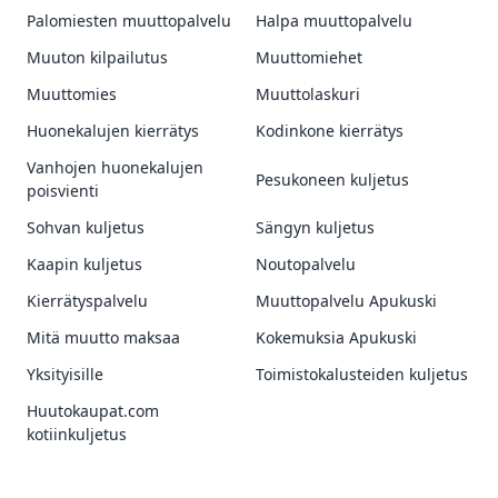
Palomiesten muuttopalvelu
Halpa muuttopalvelu
Muuton kilpailutus
Muuttomiehet
Muuttomies
Muuttolaskuri
Huonekalujen kierrätys
Kodinkone kierrätys
Vanhojen huonekalujen
Pesukoneen kuljetus
poisvienti
Sohvan kuljetus
Sängyn kuljetus
Kaapin kuljetus
Noutopalvelu
Kierrätyspalvelu
Muuttopalvelu Apukuski
Mitä muutto maksaa
Kokemuksia Apukuski
Yksityisille
Toimistokalusteiden kuljetus
Huutokaupat.com
kotiinkuljetus