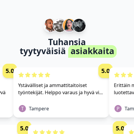
Tuhansia
tyytyväisiä
asiakkaita
5.0
5.0
Ystävälliset ja ammattitaitoiset
Erittäin mu
ä
työntekijät. Helppo varaus ja hyvä vi...
luotettava
T
Tampere
P
Tamp
5.0
5.0