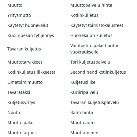
Muutto
Muuttopalvelu hinta
Yritysmutto
Kotiinkuljetus
Käytetyt huonekalut
Käytetyt toimistokalusteet
Kuolinpesän tyhjennys
Huonekalun kuljetus
Vaihtoehto pakettiauton
Tavaran kuljetus
vuokraukselle
Muuttotarvikkeet
Tori kuljetuspalvelu
Kotiinkuljetus liikkeestä
Second hand kotiinkuljetus
Omatoimimuutto
Kuljetusliike
Tavarataksi
Kuriiripalvelu
Kuljetusyritys
Tavaran kuljetuspalvelu
Nouto
Rahti hinta
Muutto paku
Muuttoauto
Muuttotarjous
Muuttaminen