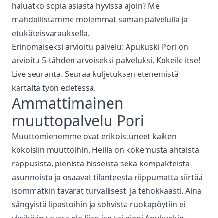
haluatko sopia asiasta hyvissä ajoin? Me
mahdollistamme molemmat saman palvelulla ja
etukäteisvarauksella.
Erinomaiseksi arvioitu palvelu: Apukuski
Pori
on
arvioitu 5-tähden arvoiseksi palveluksi. Kokeile itse!
Live seuranta: Seuraa kuljetuksen etenemistä
kartalta työn edetessä.
Ammattimainen
muuttopalvelu
Pori
Muuttomiehemme ovat erikoistuneet kaiken
kokoisiin muuttoihin. Heillä on kokemusta ahtaista
rappusista, pienistä hisseistä sekä kompakteista
asunnoista ja osaavat tilanteesta riippumatta siirtää
isommatkin tavarat turvallisesti ja tehokkaasti. Aina
sängyistä lipastoihin ja sohvista ruokapöytiin ei
yksikään tavara ole liian iso tai pieni Apukuskin