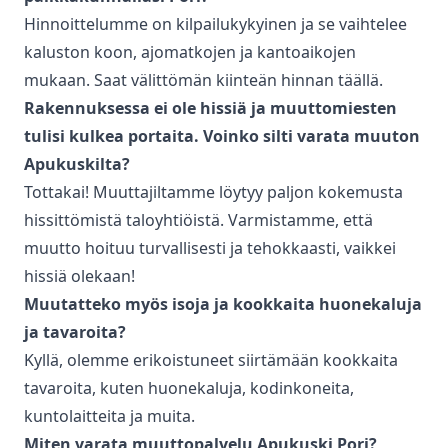
Hinnoittelumme on kilpailukykyinen ja se vaihtelee
kaluston koon, ajomatkojen ja kantoaikojen
mukaan. Saat välittömän kiinteän hinnan täällä.
Rakennuksessa ei ole hissiä ja muuttomiesten
tulisi kulkea portaita. Voinko silti varata muuton
Apukuskilta?
Tottakai! Muuttajiltamme löytyy paljon kokemusta
hissittömistä taloyhtiöistä. Varmistamme, että
muutto hoituu turvallisesti ja tehokkaasti, vaikkei
hissiä olekaan!
Muutatteko myös isoja ja kookkaita huonekaluja
ja tavaroita?
Kyllä, olemme erikoistuneet siirtämään kookkaita
tavaroita, kuten huonekaluja, kodinkoneita,
kuntolaitteita ja muita.
Miten varata
muuttopalvelu
Apukuski
Pori
?