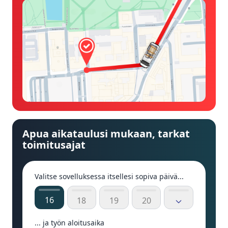
Apua aikataulusi mukaan, tarkat
toimitusajat
Valitse sovelluksessa itsellesi sopiva päivä...
16
18
19
20
... ja työn aloitusaika