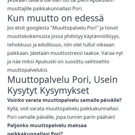
muuttajille paikkakunnallasi
Pori
.
Kun muutto on edessä
Jos etsit googlesta "
Muuttopalvelu
Pori
" ja toivot
muuttokokemusta jossa yhdistyy käytännöllisyys,
tehokkuus ja edullisuus, niin olet tullut oikeaan
paikkaan. Jätetään muuttostressi taakse. Varaa nyt
ja näe miksi Apukuski on suosittu vaihtoehto
muuttopalveluksi.
Muuttopalvelu
Pori
, Usein
Kysytyt Kysymykset
Voinko varata
muuttopalvelu
samalle päivälle?
Kyllä, voit varata
muuttopalvelu
paikkakunnallasi
Pori
samalle päivälle, jopa tunnin parin päähän!
Paljonko
muuttopalvelu
maksaa
paikkakunnallasi
Pori
?