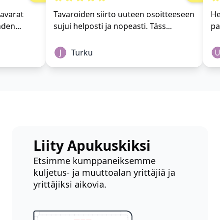
ki tavarat
Tavaroiden siirto uuteen osoitteeseen
t yhden...
sujui helposti ja nopeasti. Täss...
J
Turku
Liity Apukuskiksi
Etsimme kumppaneiksemme
kuljetus- ja muuttoalan yrittäjiä ja
yrittäjiksi aikovia.