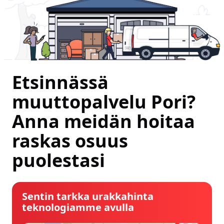
Etsinnässä
muuttopalvelu Pori?
Anna meidän hoitaa
raskas osuus
puolestasi
Sentin tarkka urakkahinta
teknologiamme avulla