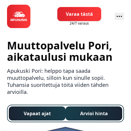
Varaa tästä
24/7 varaus
Muuttopalvelu
Pori
,
aikataulusi mukaan
Apukuski
Pori
: helppo tapa saada
muuttopalvelu, silloin kun sinulle sopii.
Tuhansia suoritettuja töitä viiden tähden
arvioilla.
Vapaat ajat
Arvioi hinta