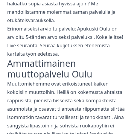
haluatko sopia asiasta hyvissä ajoin? Me
mahdollistamme molemmat saman palvelulla ja
etukäteisvarauksella.
Erinomaiseksi arvioitu palvelu: Apukuski
Oulu
on
arvioitu 5-tähden arvoiseksi palveluksi. Kokeile itse!
Live seuranta: Seuraa kuljetuksen etenemistä
kartalta työn edetessä.
Ammattimainen
muuttopalvelu
Oulu
Muuttomiehemme ovat erikoistuneet kaiken
kokoisiin muuttoihin. Heillä on kokemusta ahtaista
rappusista, pienistä hisseistä sekä kompakteista
asunnoista ja osaavat tilanteesta riippumatta siirtää
isommatkin tavarat turvallisesti ja tehokkaasti. Aina
sängyistä lipastoihin ja sohvista ruokapöytiin ei
yksikään tavara ole liian iso tai pieni Apukuskin