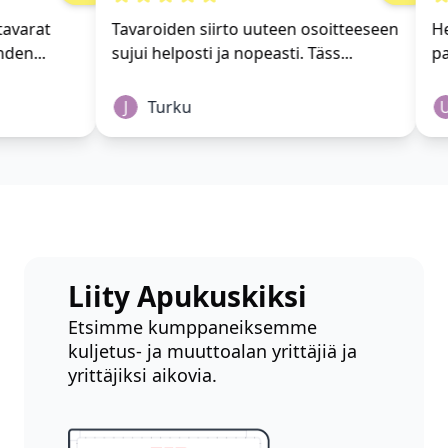
ki tavarat
Tavaroiden siirto uuteen osoitteeseen
t yhden...
sujui helposti ja nopeasti. Täss...
J
Turku
Liity Apukuskiksi
Etsimme kumppaneiksemme
kuljetus- ja muuttoalan yrittäjiä ja
yrittäjiksi aikovia.