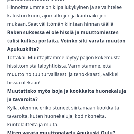
Hinnoittelumme on kilpailukykyinen ja se vaihtelee
kaluston koon, ajomatkojen ja kantoaikojen
mukaan. Saat välittömän kiinteän hinnan täällä.
Rakennuksessa ei ole hissiä ja muuttomiesten
tulisi kulkea portaita. Voinko silti varata muuton
Apukuskilta?
Tottakai! Muuttajiltamme löytyy paljon kokemusta
hissittömistä taloyhtiöistä. Varmistamme, että
muutto hoituu turvallisesti ja tehokkaasti, vaikkei
hissiä olekaan!
Muutatteko myös isoja ja kookkaita huonekaluja
ja tavaroita?
Kyllä, olemme erikoistuneet siirtämään kookkaita
tavaroita, kuten huonekaluja, kodinkoneita,
kuntolaitteita ja muita.
Miten varata
muuttopalvelu
Apukuski
Oulu
?