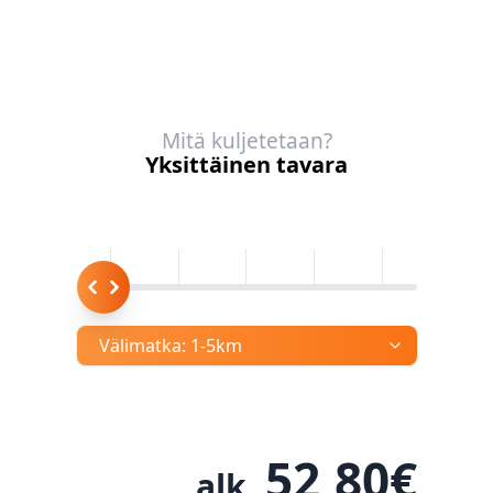
Mitä kuljetetaan?
Yksittäinen tavara
Välimatka:
1-5km
52,80
€
alk.