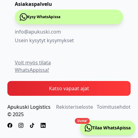
Asiakaspalvelu
Kysy WhatsApissa
info@apukuski.com
Usein kysytyt kysymykset
Voit myös tilata
WhatsAppissa!
Katso vapaat ajat
Apukuski Logistics
Rekisteriseloste
Toimitusehdot
© 2025
Uutta!
Tilaa WhatsApissa