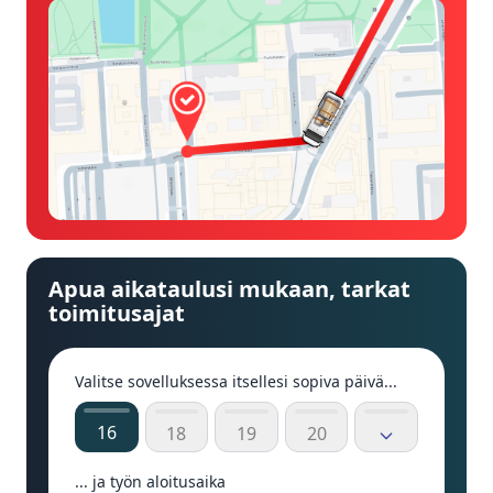
Apua aikataulusi mukaan, tarkat
toimitusajat
Valitse sovelluksessa itsellesi sopiva päivä...
16
18
19
20
... ja työn aloitusaika