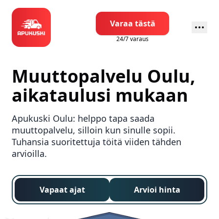
Varaa tästä
24/7 varaus
Muuttopalvelu
Oulu
,
aikataulusi mukaan
Apukuski
Oulu
: helppo tapa saada
muuttopalvelu, silloin kun sinulle sopii.
Tuhansia suoritettuja töitä viiden tähden
arvioilla.
Vapaat ajat
Arvioi hinta