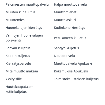
Palomiesten muuttopalvelu
Halpa muuttopalvelu
Muuton kilpailutus
Muuttomiehet
Muuttomies
Muuttolaskuri
Huonekalujen kierrätys
Kodinkone kierrätys
Vanhojen huonekalujen
Pesukoneen kuljetus
poisvienti
Sohvan kuljetus
Sängyn kuljetus
Kaapin kuljetus
Noutopalvelu
Kierrätyspalvelu
Muuttopalvelu Apukuski
Mitä muutto maksaa
Kokemuksia Apukuski
Yksityisille
Toimistokalusteiden kuljetus
Huutokaupat.com
kotiinkuljetus