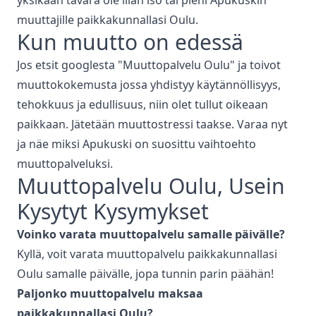
muuttajille paikkakunnallasi
Oulu
.
Kun muutto on edessä
Jos etsit googlesta "
Muuttopalvelu
Oulu
" ja toivot
muuttokokemusta jossa yhdistyy käytännöllisyys,
tehokkuus ja edullisuus, niin olet tullut oikeaan
paikkaan. Jätetään muuttostressi taakse. Varaa nyt
ja näe miksi Apukuski on suosittu vaihtoehto
muuttopalveluksi.
Muuttopalvelu
Oulu
, Usein
Kysytyt Kysymykset
Voinko varata
muuttopalvelu
samalle päivälle?
Kyllä, voit varata
muuttopalvelu
paikkakunnallasi
Oulu
samalle päivälle, jopa tunnin parin päähän!
Paljonko
muuttopalvelu
maksaa
paikkakunnallasi
Oulu
?