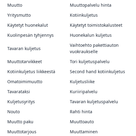
Muutto
Muuttopalvelu hinta
Yritysmutto
Kotiinkuljetus
Käytetyt huonekalut
Käytetyt toimistokalusteet
Kuolinpesän tyhjennys
Huonekalun kuljetus
Vaihtoehto pakettiauton
Tavaran kuljetus
vuokraukselle
Muuttotarvikkeet
Tori kuljetuspalvelu
Kotiinkuljetus liikkeestä
Second hand kotiinkuljetus
Omatoimimuutto
Kuljetusliike
Tavarataksi
Kuriiripalvelu
Kuljetusyritys
Tavaran kuljetuspalvelu
Nouto
Rahti hinta
Muutto paku
Muuttoauto
Muuttotarjous
Muuttaminen