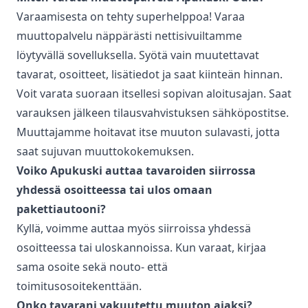
Varaamisesta on tehty superhelppoa! Varaa
muuttopalvelu
näppärästi nettisivuiltamme
löytyvällä sovelluksella. Syötä vain muutettavat
tavarat, osoitteet, lisätiedot ja saat kiinteän hinnan.
Voit varata suoraan itsellesi sopivan aloitusajan. Saat
varauksen jälkeen tilausvahvistuksen sähköpostitse.
Muuttajamme hoitavat itse muuton sulavasti, jotta
saat sujuvan muuttokokemuksen.
Voiko Apukuski auttaa tavaroiden siirrossa
yhdessä osoitteessa tai ulos omaan
pakettiautooni?
Kyllä, voimme auttaa myös siirroissa yhdessä
osoitteessa tai uloskannoissa. Kun varaat, kirjaa
sama osoite sekä nouto- että
toimitusosoitekenttään.
Onko tavarani vakuutettu muuton ajaksi?