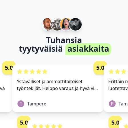
Tuhansia
tyytyväisiä
asiakkaita
5.0
5.0
Ystävälliset ja ammattitaitoiset
Erittäin mu
ä
työntekijät. Helppo varaus ja hyvä vi...
luotettava
T
Tampere
P
Tamp
5.0
5.0