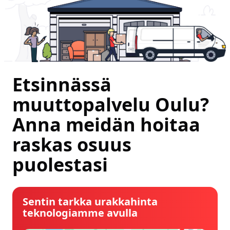
Etsinnässä
muuttopalvelu Oulu?
Anna meidän hoitaa
raskas osuus
puolestasi
Sentin tarkka urakkahinta
teknologiamme avulla