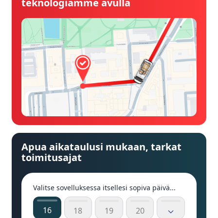
teknologiamme avulla
Apua aikataulusi mukaan, tarkat
toimitusajat
Valitse sovelluksessa itsellesi sopiva päivä...
16
18
19
20