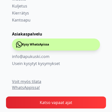
Kuljetus
Kierrätys
Kantoapu
Asiakaspalvelu
Kysy WhatsApissa
info@apukuski.com
Usein kysytyt kysymykset
Voit myös tilata
WhatsAppissa!
Katso vapaat ajat