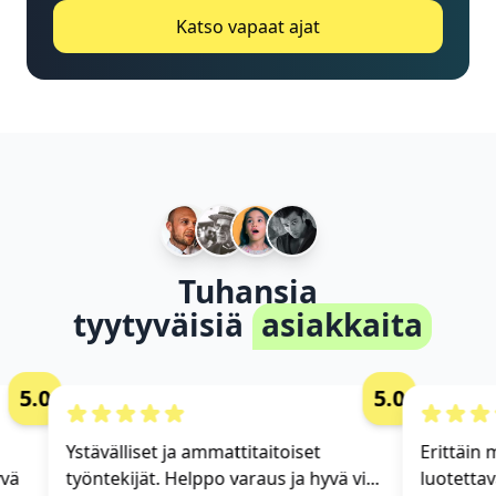
Katso vapaat ajat
Tuhansia
tyytyväisiä
asiakkaita
5.0
5.0
Ystävälliset ja ammattitaitoiset
Erittäin mu
ä
työntekijät. Helppo varaus ja hyvä vi...
luotettava