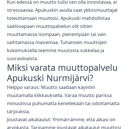
Kun edessä on muutto tulisi sen olla innostavaa, ei
stressaavaa. Apukuskin avulla saat ykkösmuuttajat
toteuttamaan muuttosi. Apukuski mahdollistaa
säätövapaan muuttopalvelun olit sitten
muuttamassa isompaan, pienempään tai vain
vaihtamassa maisemaa. Tuhansien muuttojen
kokemuksella teemme muutosta sukkelaa ja
suoraviivaista.
Miksi varata
muuttopalvelu
Apukuski
Nurmijärvi
?
Helppo varaus: Muutto saadaan käyntiin
muutamalla klikkauksella. Varaa muutto parissa
minuutissa puhumatta kenellekään tai odottamatta
tarjouksia.
Joustavat aikataulut: Ymmärrämme, että aikasi on
arvokasta. Tarjoamme joustavat aikataulut muuttosi