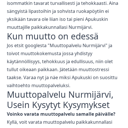
isommatkin tavarat turvallisesti ja tehokkaasti. Aina
sängyistä lipastoihin ja sohvista ruokapöytiin ei
yksikään tavara ole liian iso tai pieni Apukuskin
muuttajille paikkakunnallasi
Nurmijärvi
.
Kun muutto on edessä
Jos etsit googlesta "
Muuttopalvelu
Nurmijärvi
" ja
toivot muuttokokemusta jossa yhdistyy
käytännöllisyys, tehokkuus ja edullisuus, niin olet
tullut oikeaan paikkaan. Jätetään muuttostressi
taakse. Varaa nyt ja näe miksi Apukuski on suosittu
vaihtoehto muuttopalveluksi.
Muuttopalvelu
Nurmijärvi
,
Usein Kysytyt Kysymykset
Voinko varata
muuttopalvelu
samalle päivälle?
Kyllä, voit varata
muuttopalvelu
paikkakunnallasi