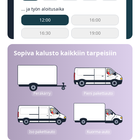
... ja työn aloitusaika
12:00
16:00
16:30
19:00
Sopiva kalusto kaikkiin tarpeisiin
Peräkärry
Pieni pakettiauto
Iso pakettiauto
Kuorma-auto