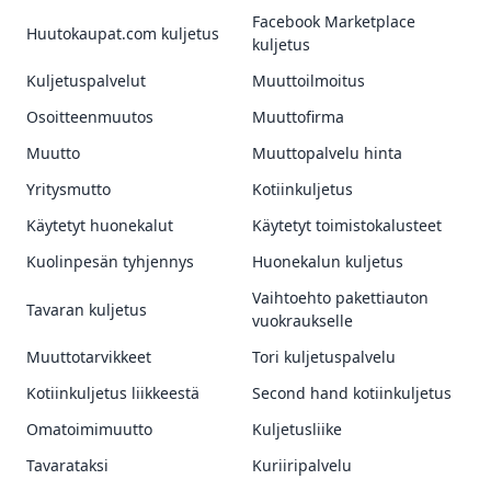
Facebook Marketplace
Huutokaupat.com kuljetus
kuljetus
Kuljetuspalvelut
Muuttoilmoitus
Osoitteenmuutos
Muuttofirma
Muutto
Muuttopalvelu hinta
Yritysmutto
Kotiinkuljetus
Käytetyt huonekalut
Käytetyt toimistokalusteet
Kuolinpesän tyhjennys
Huonekalun kuljetus
Vaihtoehto pakettiauton
Tavaran kuljetus
vuokraukselle
Muuttotarvikkeet
Tori kuljetuspalvelu
Kotiinkuljetus liikkeestä
Second hand kotiinkuljetus
Omatoimimuutto
Kuljetusliike
Tavarataksi
Kuriiripalvelu