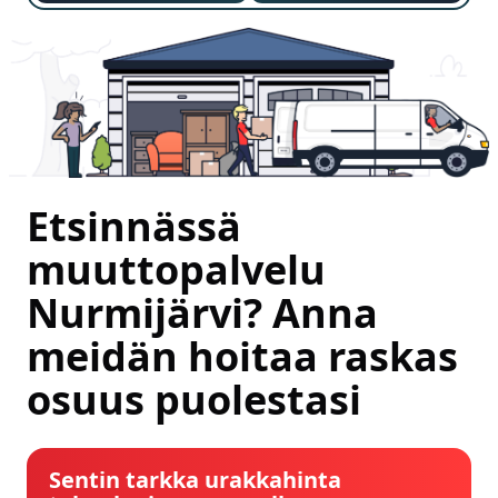
Etsinnässä
muuttopalvelu
Nurmijärvi? Anna
meidän hoitaa raskas
osuus puolestasi
Sentin tarkka urakkahinta