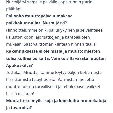
Nurmijärvi
samalle päivälle, jopa tunnin parin
päähän!
Paljonko
muuttopalvelu
maksaa
paikkakunnallasi
Nurmijärvi
?
Hinnoittelumme on kilpailukykyinen ja se vaihtelee
kaluston koon, ajomatkojen ja kantoaikojen
mukaan. Saat välittömän kiinteän hinnan täällä.
Rakennuksessa ei ole hissiä ja muuttomiesten
tulisi kulkea portaita. Voinko silti varata muuton
Apukuskilta?
Tottakai! Muuttajiltamme löytyy paljon kokemusta
hissittömistä taloyhtiöistä. Varmistamme, että
muutto hoituu turvallisesti ja tehokkaasti, vaikkei
hissiä olekaan!
Muutatteko myös isoja ja kookkaita huonekaluja
ja tavaroita?