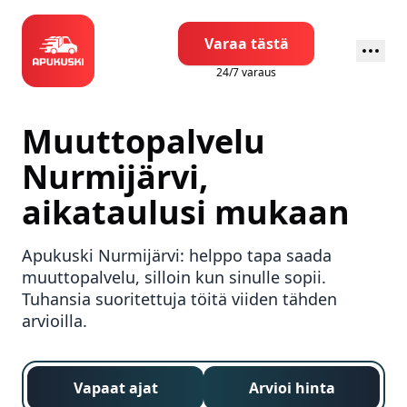
Varaa tästä
24/7 varaus
Muuttopalvelu
Nurmijärvi
,
aikataulusi mukaan
Apukuski
Nurmijärvi
: helppo tapa saada
muuttopalvelu, silloin kun sinulle sopii.
Tuhansia suoritettuja töitä viiden tähden
arvioilla.
Vapaat ajat
Arvioi hinta