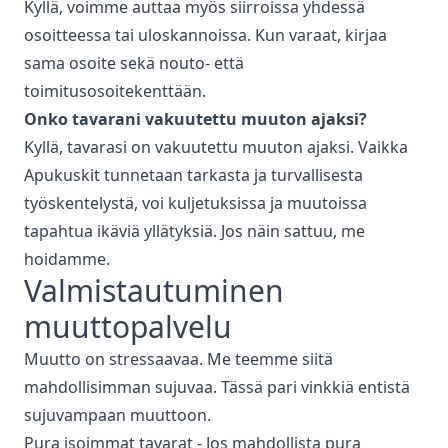
Kyllä, voimme auttaa myös siirroissa yhdessä
osoitteessa tai uloskannoissa. Kun varaat, kirjaa
sama osoite sekä nouto- että
toimitusosoitekenttään.
Onko tavarani vakuutettu muuton ajaksi?
Kyllä, tavarasi on vakuutettu muuton ajaksi. Vaikka
Apukuskit tunnetaan tarkasta ja turvallisesta
työskentelystä, voi kuljetuksissa ja muutoissa
tapahtua ikäviä yllätyksiä. Jos näin sattuu, me
hoidamme.
Valmistautuminen
muuttopalvelu
Muutto on stressaavaa. Me teemme siitä
mahdollisimman sujuvaa. Tässä pari vinkkiä entistä
sujuvampaan muuttoon.
Pura isoimmat tavarat - Jos mahdollista pura