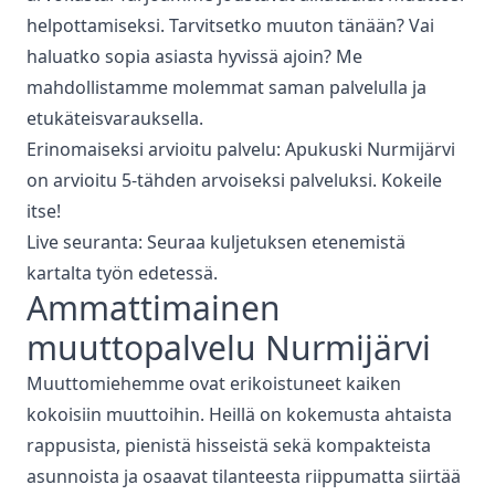
helpottamiseksi. Tarvitsetko muuton tänään? Vai
haluatko sopia asiasta hyvissä ajoin? Me
mahdollistamme molemmat saman palvelulla ja
etukäteisvarauksella.
Erinomaiseksi arvioitu palvelu: Apukuski
Nurmijärvi
on arvioitu 5-tähden arvoiseksi palveluksi. Kokeile
itse!
Live seuranta: Seuraa kuljetuksen etenemistä
kartalta työn edetessä.
Ammattimainen
muuttopalvelu
Nurmijärvi
Muuttomiehemme ovat erikoistuneet kaiken
kokoisiin muuttoihin. Heillä on kokemusta ahtaista
rappusista, pienistä hisseistä sekä kompakteista
asunnoista ja osaavat tilanteesta riippumatta siirtää