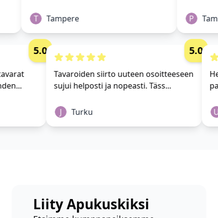
T
Tampere
P
Tamp
5.0
5.0
ki tavarat
Tavaroiden siirto uuteen osoitteeseen
t yhden...
sujui helposti ja nopeasti. Täss...
J
Turku
Liity Apukuskiksi