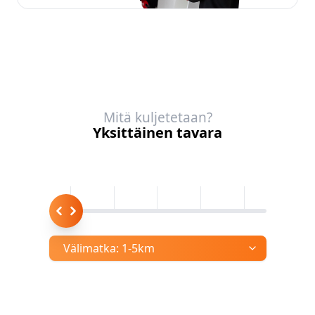
Mitä kuljetetaan?
Yksittäinen tavara
Välimatka:
1-5km