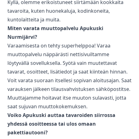
Kyllä, olemme erikoistuneet siirtämään kookkaita
tavaroita, kuten huonekaluja, kodinkoneita,
kuntolaitteita ja muita.
Miten varata
muuttopalvelu
Apukuski
Nurmijärvi
?
Varaamisesta on tehty superhelppoa! Varaa
muuttopalvelu
näppärästi nettisivuiltamme
löytyvällä sovelluksella. Syötä vain muutettavat
tavarat, osoitteet, lisätiedot ja saat kiinteän hinnan.
Voit varata suoraan itsellesi sopivan aloitusajan. Saat
varauksen jälkeen tilausvahvistuksen sähköpostitse.
Muuttajamme hoitavat itse muuton sulavasti, jotta
saat sujuvan muuttokokemuksen.
Voiko Apukuski auttaa tavaroiden siirrossa
yhdessä osoitteessa tai ulos omaan
pakettiautooni?