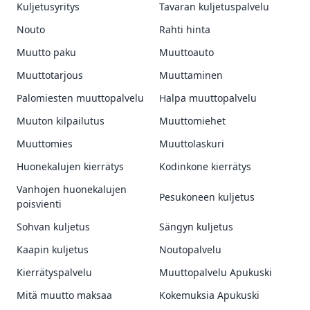
Kuljetusyritys
Tavaran kuljetuspalvelu
Nouto
Rahti hinta
Muutto paku
Muuttoauto
Muuttotarjous
Muuttaminen
Palomiesten muuttopalvelu
Halpa muuttopalvelu
Muuton kilpailutus
Muuttomiehet
Muuttomies
Muuttolaskuri
Huonekalujen kierrätys
Kodinkone kierrätys
Vanhojen huonekalujen
Pesukoneen kuljetus
poisvienti
Sohvan kuljetus
Sängyn kuljetus
Kaapin kuljetus
Noutopalvelu
Kierrätyspalvelu
Muuttopalvelu Apukuski
Mitä muutto maksaa
Kokemuksia Apukuski