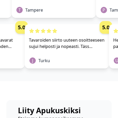
T
Tampere
P
Tamp
5.0
5.0
ki tavarat
Tavaroiden siirto uuteen osoitteeseen
t yhden...
sujui helposti ja nopeasti. Täss...
J
Turku
Liity Apukuskiksi