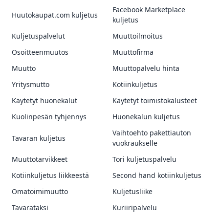
Facebook Marketplace
Huutokaupat.com kuljetus
kuljetus
Kuljetuspalvelut
Muuttoilmoitus
Osoitteenmuutos
Muuttofirma
Muutto
Muuttopalvelu hinta
Yritysmutto
Kotiinkuljetus
Käytetyt huonekalut
Käytetyt toimistokalusteet
Kuolinpesän tyhjennys
Huonekalun kuljetus
Vaihtoehto pakettiauton
Tavaran kuljetus
vuokraukselle
Muuttotarvikkeet
Tori kuljetuspalvelu
Kotiinkuljetus liikkeestä
Second hand kotiinkuljetus
Omatoimimuutto
Kuljetusliike
Tavarataksi
Kuriiripalvelu