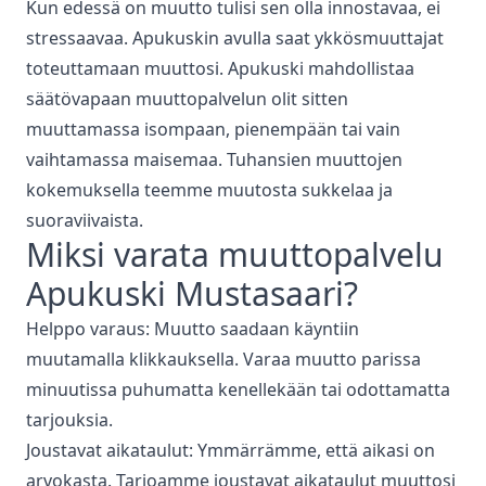
Kun edessä on muutto tulisi sen olla innostavaa, ei
stressaavaa. Apukuskin avulla saat ykkösmuuttajat
toteuttamaan muuttosi. Apukuski mahdollistaa
säätövapaan muuttopalvelun olit sitten
muuttamassa isompaan, pienempään tai vain
vaihtamassa maisemaa. Tuhansien muuttojen
kokemuksella teemme muutosta sukkelaa ja
suoraviivaista.
Miksi varata
muuttopalvelu
Apukuski
Mustasaari
?
Helppo varaus: Muutto saadaan käyntiin
muutamalla klikkauksella. Varaa muutto parissa
minuutissa puhumatta kenellekään tai odottamatta
tarjouksia.
Joustavat aikataulut: Ymmärrämme, että aikasi on
arvokasta. Tarjoamme joustavat aikataulut muuttosi