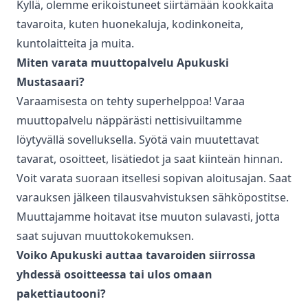
Kyllä, olemme erikoistuneet siirtämään kookkaita
tavaroita, kuten huonekaluja, kodinkoneita,
kuntolaitteita ja muita.
Miten varata
muuttopalvelu
Apukuski
Mustasaari
?
Varaamisesta on tehty superhelppoa! Varaa
muuttopalvelu
näppärästi nettisivuiltamme
löytyvällä sovelluksella. Syötä vain muutettavat
tavarat, osoitteet, lisätiedot ja saat kiinteän hinnan.
Voit varata suoraan itsellesi sopivan aloitusajan. Saat
varauksen jälkeen tilausvahvistuksen sähköpostitse.
Muuttajamme hoitavat itse muuton sulavasti, jotta
saat sujuvan muuttokokemuksen.
Voiko Apukuski auttaa tavaroiden siirrossa
yhdessä osoitteessa tai ulos omaan
pakettiautooni?