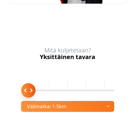
Mitä kuljetetaan?
Yksittäinen tavara
Välimatka:
1-5km