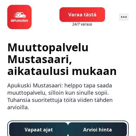
Varaa tästä
24/7 varaus
Muuttopalvelu
Mustasaari
,
aikataulusi mukaan
Apukuski
Mustasaari
: helppo tapa saada
muuttopalvelu, silloin kun sinulle sopii.
Tuhansia suoritettuja töitä viiden tähden
arvioilla.
Vapaat ajat
Arvioi hinta