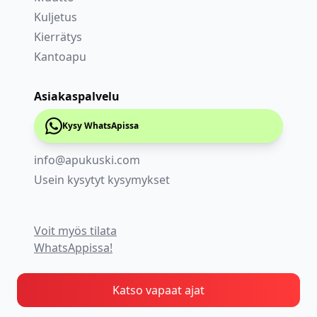
Kuljetus
Kierrätys
Kantoapu
Asiakaspalvelu
Kysy WhatsApissa
info@apukuski.com
Usein kysytyt kysymykset
Voit myös tilata
WhatsAppissa!
Katso vapaat ajat