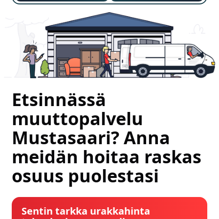
Etsinnässä
muuttopalvelu
Mustasaari? Anna
meidän hoitaa raskas
osuus puolestasi
Sentin tarkka urakkahinta