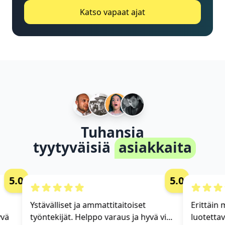
Katso vapaat ajat
Tuhansia
tyytyväisiä
asiakkaita
5.0
5.0
Ystävälliset ja ammattitaitoiset
Erittäin mu
ä
työntekijät. Helppo varaus ja hyvä vi...
luotettava