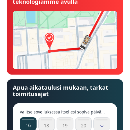
teknologiamme avulla
Apua aikataulusi mukaan, tarkat
toimitusajat
Valitse sovelluksessa itsellesi sopiva päivä...
16
18
19
20