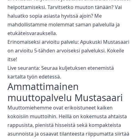
helpottamiseksi. Tarvitsetko muuton tänään? Vai
haluatko sopia asiasta hyvissä ajoin? Me
mahdollistamme molemmat saman palvelulla ja
etukäteisvarauksella.
Erinomaiseksi arvioitu palvelu: Apukuski
Mustasaari
on arvioitu 5-tähden arvoiseksi palveluksi. Kokeile
itse!
Live seuranta: Seuraa kuljetuksen etenemistä
kartalta työn edetessä.
Ammattimainen
muuttopalvelu
Mustasaari
Muuttomiehemme ovat erikoistuneet kaiken
kokoisiin muuttoihin. Heillä on kokemusta ahtaista
rappusista, pienistä hisseistä sekä kompakteista
asunnoista ja osaavat tilanteesta riippumatta siirtää