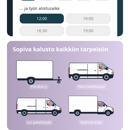
... ja työn aloitusaika
12:00
16:00
16:30
19:00
Sopiva kalusto kaikkiin tarpeisiin
Peräkärry
Pieni pakettiauto
Iso pakettiauto
Kuorma-auto