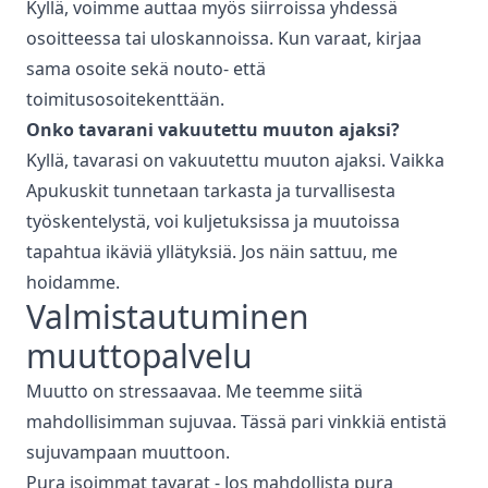
Kyllä, voimme auttaa myös siirroissa yhdessä
osoitteessa tai uloskannoissa. Kun varaat, kirjaa
sama osoite sekä nouto- että
toimitusosoitekenttään.
Onko tavarani vakuutettu muuton ajaksi?
Kyllä, tavarasi on vakuutettu muuton ajaksi. Vaikka
Apukuskit tunnetaan tarkasta ja turvallisesta
työskentelystä, voi kuljetuksissa ja muutoissa
tapahtua ikäviä yllätyksiä. Jos näin sattuu, me
hoidamme.
Valmistautuminen
muuttopalvelu
Muutto on stressaavaa. Me teemme siitä
mahdollisimman sujuvaa. Tässä pari vinkkiä entistä
sujuvampaan muuttoon.
Pura isoimmat tavarat - Jos mahdollista pura