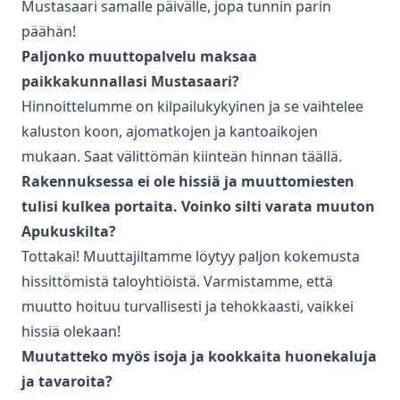
Mustasaari
samalle päivälle, jopa tunnin parin
päähän!
Paljonko
muuttopalvelu
maksaa
paikkakunnallasi
Mustasaari
?
Hinnoittelumme on kilpailukykyinen ja se vaihtelee
kaluston koon, ajomatkojen ja kantoaikojen
mukaan. Saat välittömän kiinteän hinnan täällä.
Rakennuksessa ei ole hissiä ja muuttomiesten
tulisi kulkea portaita. Voinko silti varata muuton
Apukuskilta?
Tottakai! Muuttajiltamme löytyy paljon kokemusta
hissittömistä taloyhtiöistä. Varmistamme, että
muutto hoituu turvallisesti ja tehokkaasti, vaikkei
hissiä olekaan!
Muutatteko myös isoja ja kookkaita huonekaluja
ja tavaroita?