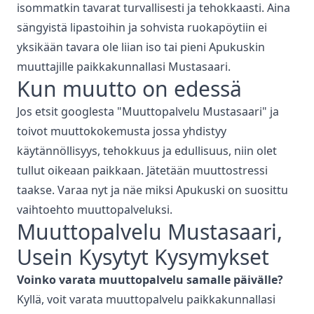
isommatkin tavarat turvallisesti ja tehokkaasti. Aina
sängyistä lipastoihin ja sohvista ruokapöytiin ei
yksikään tavara ole liian iso tai pieni Apukuskin
muuttajille paikkakunnallasi
Mustasaari
.
Kun muutto on edessä
Jos etsit googlesta "
Muuttopalvelu
Mustasaari
" ja
toivot muuttokokemusta jossa yhdistyy
käytännöllisyys, tehokkuus ja edullisuus, niin olet
tullut oikeaan paikkaan. Jätetään muuttostressi
taakse. Varaa nyt ja näe miksi Apukuski on suosittu
vaihtoehto muuttopalveluksi.
Muuttopalvelu
Mustasaari
,
Usein Kysytyt Kysymykset
Voinko varata
muuttopalvelu
samalle päivälle?
Kyllä, voit varata
muuttopalvelu
paikkakunnallasi