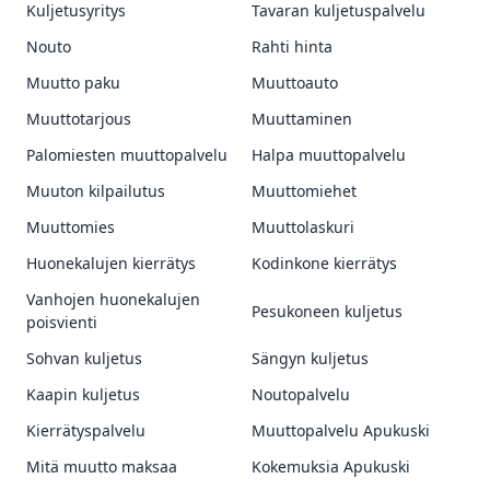
Kuljetusyritys
Tavaran kuljetuspalvelu
Nouto
Rahti hinta
Muutto paku
Muuttoauto
Muuttotarjous
Muuttaminen
Palomiesten muuttopalvelu
Halpa muuttopalvelu
Muuton kilpailutus
Muuttomiehet
Muuttomies
Muuttolaskuri
Huonekalujen kierrätys
Kodinkone kierrätys
Vanhojen huonekalujen
Pesukoneen kuljetus
poisvienti
Sohvan kuljetus
Sängyn kuljetus
Kaapin kuljetus
Noutopalvelu
Kierrätyspalvelu
Muuttopalvelu Apukuski
Mitä muutto maksaa
Kokemuksia Apukuski