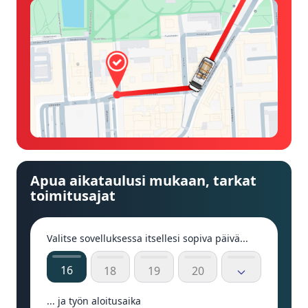
Apua aikataulusi mukaan, tarkat
toimitusajat
Valitse sovelluksessa itsellesi sopiva päivä...
16
18
19
20
... ja työn aloitusaika