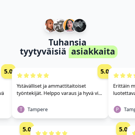
Tuhansia
tyytyväisiä
asiakkaita
5.0
5.0
Ystävälliset ja ammattitaitoiset
Erittäin mu
ä
työntekijät. Helppo varaus ja hyvä vi...
luotettava
T
Tampere
P
Tampe
5.0
5.0