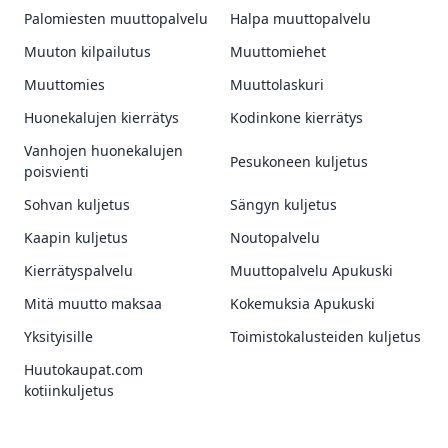
Palomiesten muuttopalvelu
Halpa muuttopalvelu
Muuton kilpailutus
Muuttomiehet
Muuttomies
Muuttolaskuri
Huonekalujen kierrätys
Kodinkone kierrätys
Vanhojen huonekalujen
Pesukoneen kuljetus
poisvienti
Sohvan kuljetus
Sängyn kuljetus
Kaapin kuljetus
Noutopalvelu
Kierrätyspalvelu
Muuttopalvelu Apukuski
Mitä muutto maksaa
Kokemuksia Apukuski
Yksityisille
Toimistokalusteiden kuljetus
Huutokaupat.com
kotiinkuljetus