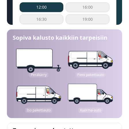
12:00
16:00
16:30
19:00
Sopiva kalusto kaikkiin tarpeisiin
Peräkärry
Pieni pakettiauto
Iso pakettiauto
Kuorma-auto