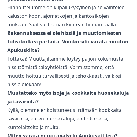
Hinnoittelumme on kilpailukykyinen ja se vaihtelee
kaluston koon, ajomatkojen ja kantoaikojen
mukaan. Saat välittömän kiinteän hinnan täällä.
Rakennuksessa ei ole hissiä ja muuttomiesten
tulisi kulkea portaita. Voinko silti varata muuton
Apukuskilta?
Tottakai! Muuttajiltamme löytyy paljon kokemusta
hissittömistä taloyhtiöistä. Varmistamme, että
muutto hoituu turvallisesti ja tehokkaasti, vaikkei
hissiä olekaan!
Muutatteko myös isoja ja kookkaita huonekaluja
ja tavaroita?
Kyllä, olemme erikoistuneet siirtämään kookkaita
tavaroita, kuten huonekaluja, kodinkoneita,
kuntolaitteita ja muita.
Miten varata
muuttopalvelu
Apukuski
Lieto
?