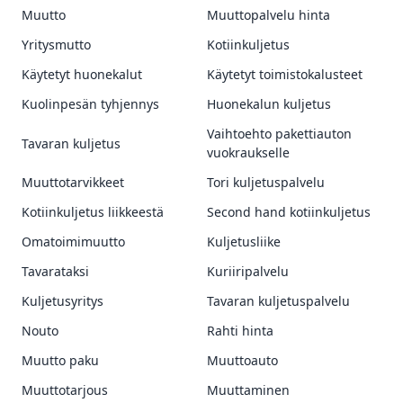
Muutto
Muuttopalvelu hinta
Yritysmutto
Kotiinkuljetus
Käytetyt huonekalut
Käytetyt toimistokalusteet
Kuolinpesän tyhjennys
Huonekalun kuljetus
Vaihtoehto pakettiauton
Tavaran kuljetus
vuokraukselle
Muuttotarvikkeet
Tori kuljetuspalvelu
Kotiinkuljetus liikkeestä
Second hand kotiinkuljetus
Omatoimimuutto
Kuljetusliike
Tavarataksi
Kuriiripalvelu
Kuljetusyritys
Tavaran kuljetuspalvelu
Nouto
Rahti hinta
Muutto paku
Muuttoauto
Muuttotarjous
Muuttaminen