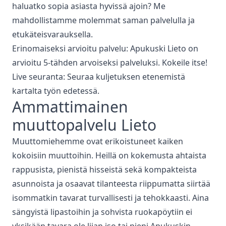
haluatko sopia asiasta hyvissä ajoin? Me
mahdollistamme molemmat saman palvelulla ja
etukäteisvarauksella.
Erinomaiseksi arvioitu palvelu: Apukuski
Lieto
on
arvioitu 5-tähden arvoiseksi palveluksi. Kokeile itse!
Live seuranta: Seuraa kuljetuksen etenemistä
kartalta työn edetessä.
Ammattimainen
muuttopalvelu
Lieto
Muuttomiehemme ovat erikoistuneet kaiken
kokoisiin muuttoihin. Heillä on kokemusta ahtaista
rappusista, pienistä hisseistä sekä kompakteista
asunnoista ja osaavat tilanteesta riippumatta siirtää
isommatkin tavarat turvallisesti ja tehokkaasti. Aina
sängyistä lipastoihin ja sohvista ruokapöytiin ei
yksikään tavara ole liian iso tai pieni Apukuskin