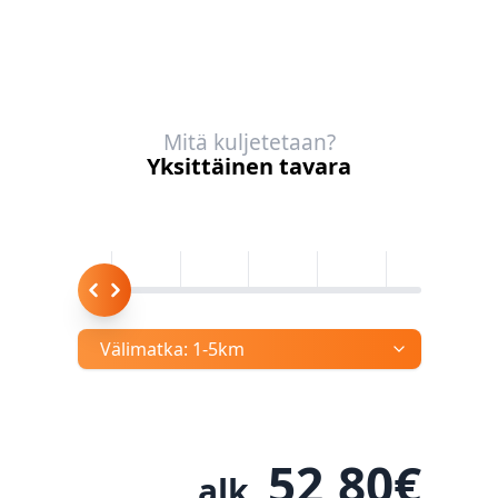
Mitä kuljetetaan?
Yksittäinen tavara
Välimatka:
1-5km
52,80
€
alk.