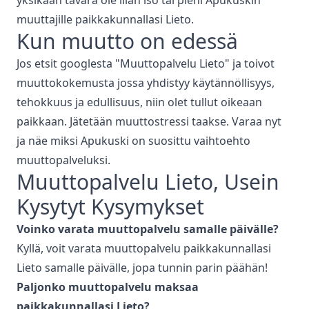
muuttajille paikkakunnallasi
Lieto
.
Kun muutto on edessä
Jos etsit googlesta "
Muuttopalvelu
Lieto
" ja toivot
muuttokokemusta jossa yhdistyy käytännöllisyys,
tehokkuus ja edullisuus, niin olet tullut oikeaan
paikkaan. Jätetään muuttostressi taakse. Varaa nyt
ja näe miksi Apukuski on suosittu vaihtoehto
muuttopalveluksi.
Muuttopalvelu
Lieto
, Usein
Kysytyt Kysymykset
Voinko varata
muuttopalvelu
samalle päivälle?
Kyllä, voit varata
muuttopalvelu
paikkakunnallasi
Lieto
samalle päivälle, jopa tunnin parin päähän!
Paljonko
muuttopalvelu
maksaa
paikkakunnallasi
Lieto
?