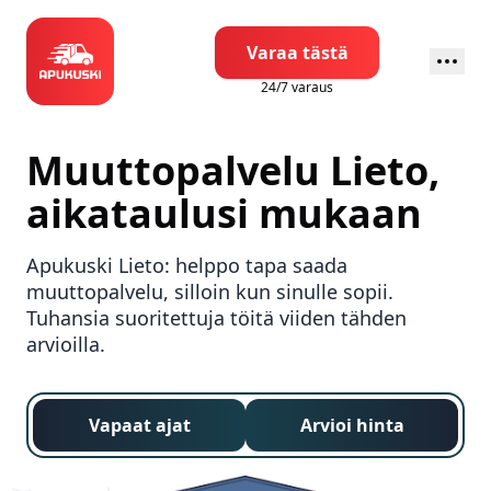
Varaa tästä
24/7 varaus
Muuttopalvelu
Lieto
,
aikataulusi mukaan
Apukuski
Lieto
: helppo tapa saada
muuttopalvelu, silloin kun sinulle sopii.
Tuhansia suoritettuja töitä viiden tähden
arvioilla.
Vapaat ajat
Arvioi hinta