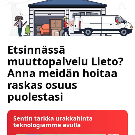
Etsinnässä
muuttopalvelu Lieto?
Anna meidän hoitaa
raskas osuus
puolestasi
Sentin tarkka urakkahinta
teknologiamme avulla