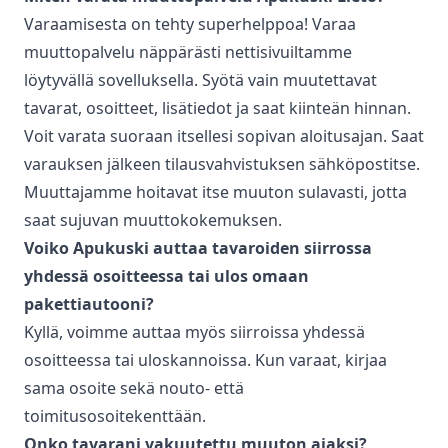
Varaamisesta on tehty superhelppoa! Varaa
muuttopalvelu
näppärästi nettisivuiltamme
löytyvällä sovelluksella. Syötä vain muutettavat
tavarat, osoitteet, lisätiedot ja saat kiinteän hinnan.
Voit varata suoraan itsellesi sopivan aloitusajan. Saat
varauksen jälkeen tilausvahvistuksen sähköpostitse.
Muuttajamme hoitavat itse muuton sulavasti, jotta
saat sujuvan muuttokokemuksen.
Voiko Apukuski auttaa tavaroiden siirrossa
yhdessä osoitteessa tai ulos omaan
pakettiautooni?
Kyllä, voimme auttaa myös siirroissa yhdessä
osoitteessa tai uloskannoissa. Kun varaat, kirjaa
sama osoite sekä nouto- että
toimitusosoitekenttään.
Onko tavarani vakuutettu muuton ajaksi?