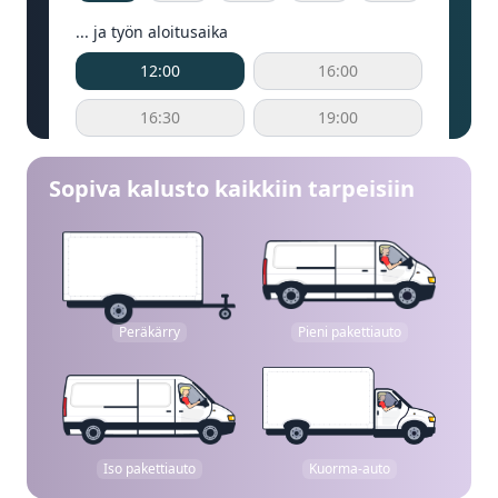
... ja työn aloitusaika
12:00
16:00
16:30
19:00
Sopiva kalusto kaikkiin tarpeisiin
Peräkärry
Pieni pakettiauto
Iso pakettiauto
Kuorma-auto