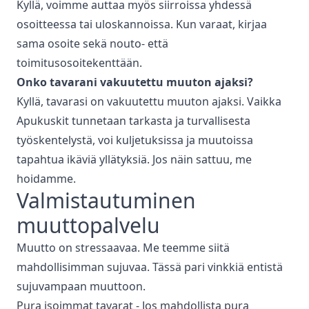
Kyllä, voimme auttaa myös siirroissa yhdessä
osoitteessa tai uloskannoissa. Kun varaat, kirjaa
sama osoite sekä nouto- että
toimitusosoitekenttään.
Onko tavarani vakuutettu muuton ajaksi?
Kyllä, tavarasi on vakuutettu muuton ajaksi. Vaikka
Apukuskit tunnetaan tarkasta ja turvallisesta
työskentelystä, voi kuljetuksissa ja muutoissa
tapahtua ikäviä yllätyksiä. Jos näin sattuu, me
hoidamme.
Valmistautuminen
muuttopalvelu
Muutto on stressaavaa. Me teemme siitä
mahdollisimman sujuvaa. Tässä pari vinkkiä entistä
sujuvampaan muuttoon.
Pura isoimmat tavarat - Jos mahdollista pura