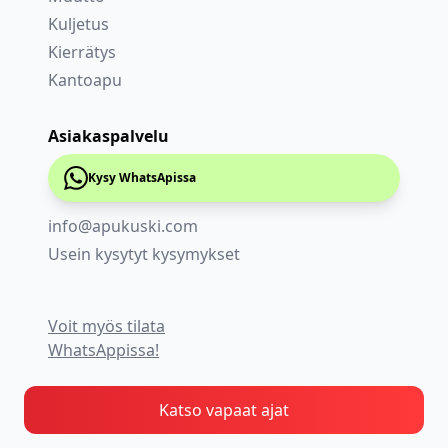
Kuljetus
Kierrätys
Kantoapu
Asiakaspalvelu
Kysy WhatsApissa
info@apukuski.com
Usein kysytyt kysymykset
Voit myös tilata
WhatsAppissa!
Katso vapaat ajat