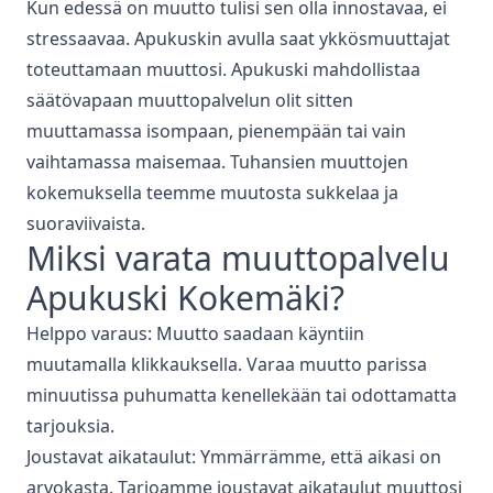
Kun edessä on muutto tulisi sen olla innostavaa, ei
stressaavaa. Apukuskin avulla saat ykkösmuuttajat
toteuttamaan muuttosi. Apukuski mahdollistaa
säätövapaan muuttopalvelun olit sitten
muuttamassa isompaan, pienempään tai vain
vaihtamassa maisemaa. Tuhansien muuttojen
kokemuksella teemme muutosta sukkelaa ja
suoraviivaista.
Miksi varata
muuttopalvelu
Apukuski
Kokemäki
?
Helppo varaus: Muutto saadaan käyntiin
muutamalla klikkauksella. Varaa muutto parissa
minuutissa puhumatta kenellekään tai odottamatta
tarjouksia.
Joustavat aikataulut: Ymmärrämme, että aikasi on
arvokasta. Tarjoamme joustavat aikataulut muuttosi