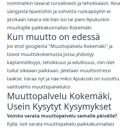
isommatkin tavarat turvallisesti ja tehokkaasti. Aina
sängyistä lipastoihin ja sohvista ruokapöytiin ei
yksikään tavara ole liian iso tai pieni Apukuskin
muuttajille paikkakunnallasi
Kokemäki
.
Kun muutto on edessä
Jos etsit googlesta "
Muuttopalvelu
Kokemäki
" ja
toivot muuttokokemusta jossa yhdistyy
käytännöllisyys, tehokkuus ja edullisuus, niin olet
tullut oikeaan paikkaan. Jätetään muuttostressi
taakse. Varaa nyt ja näe miksi Apukuski on suosittu
vaihtoehto muuttopalveluksi.
Muuttopalvelu
Kokemäki
,
Usein Kysytyt Kysymykset
Voinko varata
muuttopalvelu
samalle päivälle?
Kyllä, voit varata
muuttopalvelu
paikkakunnallasi