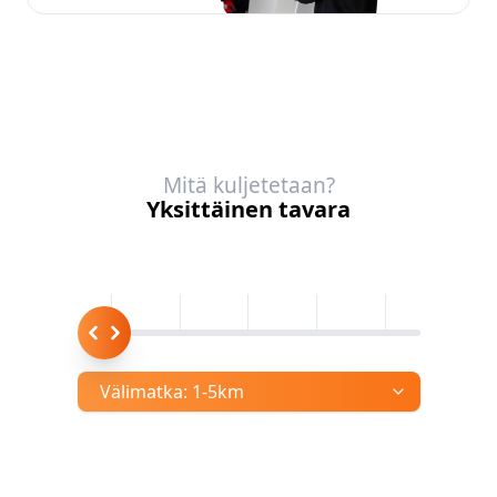
Mitä kuljetetaan?
Yksittäinen tavara
Välimatka:
1-5km