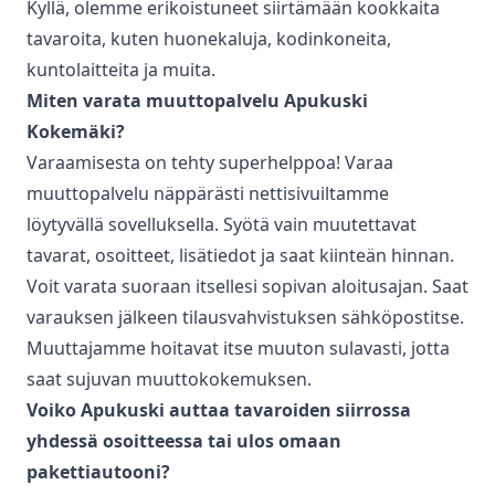
Kyllä, olemme erikoistuneet siirtämään kookkaita
tavaroita, kuten huonekaluja, kodinkoneita,
kuntolaitteita ja muita.
Miten varata
muuttopalvelu
Apukuski
Kokemäki
?
Varaamisesta on tehty superhelppoa! Varaa
muuttopalvelu
näppärästi nettisivuiltamme
löytyvällä sovelluksella. Syötä vain muutettavat
tavarat, osoitteet, lisätiedot ja saat kiinteän hinnan.
Voit varata suoraan itsellesi sopivan aloitusajan. Saat
varauksen jälkeen tilausvahvistuksen sähköpostitse.
Muuttajamme hoitavat itse muuton sulavasti, jotta
saat sujuvan muuttokokemuksen.
Voiko Apukuski auttaa tavaroiden siirrossa
yhdessä osoitteessa tai ulos omaan
pakettiautooni?