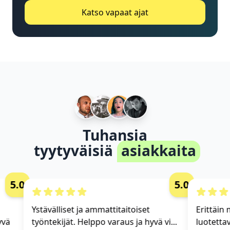
Katso vapaat ajat
Tuhansia
tyytyväisiä
asiakkaita
5.0
5.0
Ystävälliset ja ammattitaitoiset
Erittäin m
vä
työntekijät. Helppo varaus ja hyvä vi...
luotettav