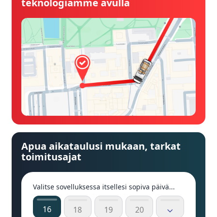
teknologiamme avulla
Apua aikataulusi mukaan, tarkat
toimitusajat
Valitse sovelluksessa itsellesi sopiva päivä...
16
18
19
20