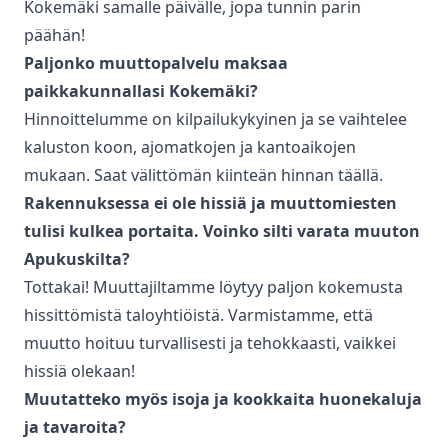
Kokemäki
samalle päivälle, jopa tunnin parin
päähän!
Paljonko
muuttopalvelu
maksaa
paikkakunnallasi
Kokemäki
?
Hinnoittelumme on kilpailukykyinen ja se vaihtelee
kaluston koon, ajomatkojen ja kantoaikojen
mukaan. Saat välittömän kiinteän hinnan täällä.
Rakennuksessa ei ole hissiä ja muuttomiesten
tulisi kulkea portaita. Voinko silti varata muuton
Apukuskilta?
Tottakai! Muuttajiltamme löytyy paljon kokemusta
hissittömistä taloyhtiöistä. Varmistamme, että
muutto hoituu turvallisesti ja tehokkaasti, vaikkei
hissiä olekaan!
Muutatteko myös isoja ja kookkaita huonekaluja
ja tavaroita?