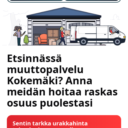
Etsinnässä
muuttopalvelu
Kokemäki? Anna
meidän hoitaa raskas
osuus puolestasi
Sentin tarkka urakkahinta