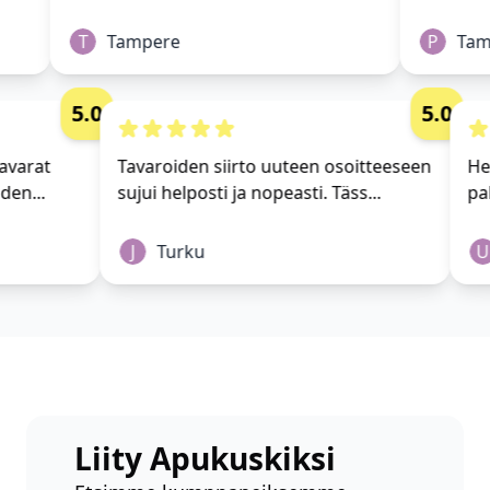
T
Tampere
P
Tamp
5.0
5.0
i tavarat
Tavaroiden siirto uuteen osoitteeseen
 yhden...
sujui helposti ja nopeasti. Täss...
J
Turku
Liity Apukuskiksi