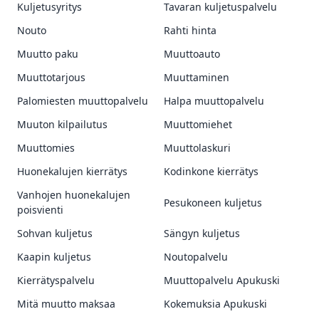
Kuljetusyritys
Tavaran kuljetuspalvelu
Nouto
Rahti hinta
Muutto paku
Muuttoauto
Muuttotarjous
Muuttaminen
Palomiesten muuttopalvelu
Halpa muuttopalvelu
Muuton kilpailutus
Muuttomiehet
Muuttomies
Muuttolaskuri
Huonekalujen kierrätys
Kodinkone kierrätys
Vanhojen huonekalujen
Pesukoneen kuljetus
poisvienti
Sohvan kuljetus
Sängyn kuljetus
Kaapin kuljetus
Noutopalvelu
Kierrätyspalvelu
Muuttopalvelu Apukuski
Mitä muutto maksaa
Kokemuksia Apukuski