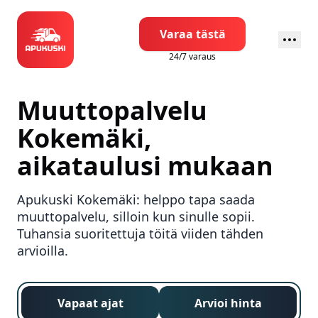
Varaa tästä
24/7 varaus
Muuttopalvelu
Kokemäki
,
aikataulusi mukaan
Apukuski
Kokemäki
: helppo tapa saada
muuttopalvelu, silloin kun sinulle sopii.
Tuhansia suoritettuja töitä viiden tähden
arvioilla.
Vapaat ajat
Arvioi hinta