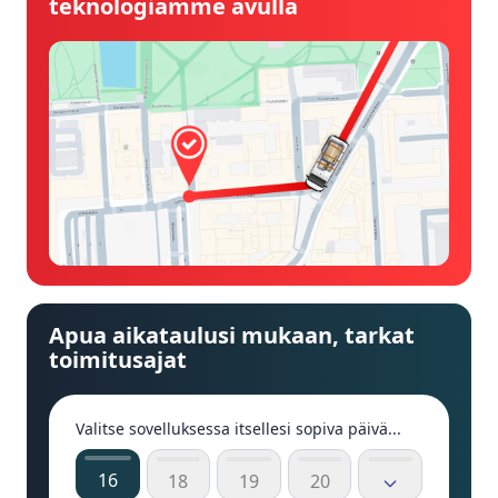
teknologiamme avulla
Apua aikataulusi mukaan, tarkat
toimitusajat
Valitse sovelluksessa itsellesi sopiva päivä...
16
18
19
20