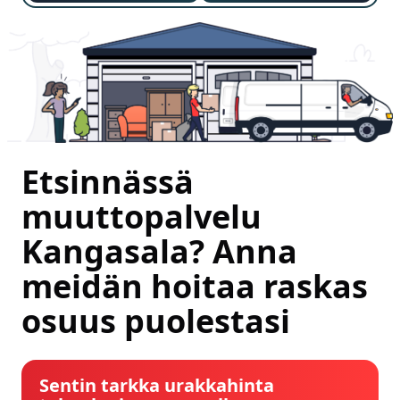
Etsinnässä
muuttopalvelu
Kangasala? Anna
meidän hoitaa raskas
osuus puolestasi
Sentin tarkka urakkahinta