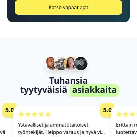
Katso vapaat ajat
Tuhansia
tyytyväisiä
asiakkaita
5.0
5.0
Ystävälliset ja ammattitaitoiset
Erittäin mu
ä
työntekijät. Helppo varaus ja hyvä vi...
luotettava