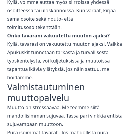
Kyllä, voimme auttaa myös siirroissa yhdessä
osoitteessa tai uloskannoissa. Kun varaat, kirjaa
sama osoite sekä nouto- että
toimitusosoitekenttään.
Onko tavarani vakuutettu muuton ajaksi?
Kyllä, tavarasi on vakuutettu muuton ajaksi. Vaikka
Apukuskit tunnetaan tarkasta ja turvallisesta
työskentelystä, voi kuljetuksissa ja muutoissa
tapahtua ikäviä yllätyksiä. Jos näin sattuu, me
hoidamme.
Valmistautuminen
muuttopalvelu
Muutto on stressaavaa. Me teemme siitä
mahdollisimman sujuvaa. Tässä pari vinkkiä entistä
sujuvampaan muuttoon.
Pura isoimmat tavarat - Jos mahdollista pura