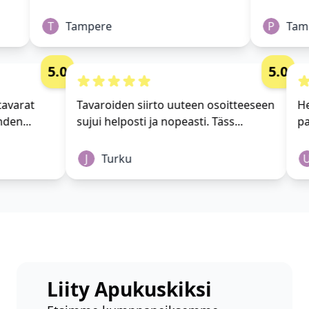
T
Tampere
P
Tamp
5.0
5.0
ki tavarat
Tavaroiden siirto uuteen osoitteeseen
t yhden...
sujui helposti ja nopeasti. Täss...
J
Turku
Liity Apukuskiksi