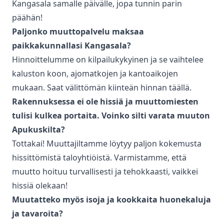
Kangasala
samalle päivälle, jopa tunnin parin
päähän!
Paljonko
muuttopalvelu
maksaa
paikkakunnallasi
Kangasala
?
Hinnoittelumme on kilpailukykyinen ja se vaihtelee
kaluston koon, ajomatkojen ja kantoaikojen
mukaan. Saat välittömän kiinteän hinnan täällä.
Rakennuksessa ei ole hissiä ja muuttomiesten
tulisi kulkea portaita. Voinko silti varata muuton
Apukuskilta?
Tottakai! Muuttajiltamme löytyy paljon kokemusta
hissittömistä taloyhtiöistä. Varmistamme, että
muutto hoituu turvallisesti ja tehokkaasti, vaikkei
hissiä olekaan!
Muutatteko myös isoja ja kookkaita huonekaluja
ja tavaroita?