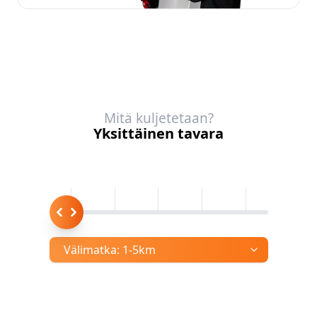
Mitä kuljetetaan?
Yksittäinen tavara
Välimatka:
1-5km