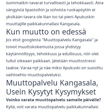
isommatkin tavarat turvallisesti ja tehokkaasti. Aina
sängyistä lipastoihin ja sohvista ruokapöytiin ei
yksikään tavara ole liian iso tai pieni Apukuskin
muuttajille paikkakunnallasi
Kangasala
.
Kun muutto on edessä
Jos etsit googlesta "
Muuttopalvelu
Kangasala
" ja
toivot muuttokokemusta jossa yhdistyy
käytännöllisyys, tehokkuus ja edullisuus, niin olet
tullut oikeaan paikkaan. Jätetään muuttostressi
taakse. Varaa nyt ja näe miksi Apukuski on suosittu
vaihtoehto muuttopalveluksi.
Muuttopalvelu
Kangasala
,
Usein Kysytyt Kysymykset
Voinko varata
muuttopalvelu
samalle päivälle?
Kyllä, voit varata
muuttopalvelu
paikkakunnallasi