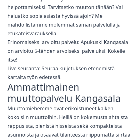
helpottamiseksi. Tarvitsetko muuton tänään? Vai
haluatko sopia asiasta hyvissä ajoin? Me
mahdollistamme molemmat saman palvelulla ja
etukäteisvarauksella.
Erinomaiseksi arvioitu palvelu: Apukuski
Kangasala
on arvioitu 5-tähden arvoiseksi palveluksi. Kokeile
itse!
Live seuranta: Seuraa kuljetuksen etenemistä
kartalta työn edetessä.
Ammattimainen
muuttopalvelu
Kangasala
Muuttomiehemme ovat erikoistuneet kaiken
kokoisiin muuttoihin. Heillä on kokemusta ahtaista
rappusista, pienistä hisseistä sekä kompakteista
asunnoista ja osaavat tilanteesta riippumatta siirtää