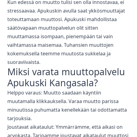
Kun edessä on muutto tulisi sen olla innostavaa, ei
stressaavaa. Apukuskin avulla saat ykkösmuuttajat
toteuttamaan muuttosi. Apukuski mahdollistaa
säätövapaan muuttopalvelun olit sitten
muuttamassa isompaan, pienempään tai vain
vaihtamassa maisemaa. Tuhansien muuttojen
kokemuksella teemme muutosta sukkelaa ja
suoraviivaista.
Miksi varata
muuttopalvelu
Apukuski
Kangasala
?
Helppo varaus: Muutto saadaan käyntiin
muutamalla klikkauksella. Varaa muutto parissa
minuutissa puhumatta kenellekään tai odottamatta
tarjouksia.
Joustavat aikataulut: Ymmärrämme, että aikasi on
arvokasta. Tarjoamme joustavat aikataulut muuttosi