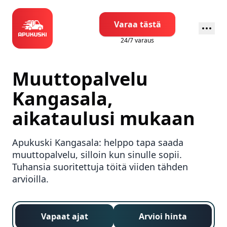
Varaa tästä
24/7 varaus
Muuttopalvelu
Kangasala
,
aikataulusi mukaan
Apukuski
Kangasala
: helppo tapa saada
muuttopalvelu, silloin kun sinulle sopii.
Tuhansia suoritettuja töitä viiden tähden
arvioilla.
Vapaat ajat
Arvioi hinta