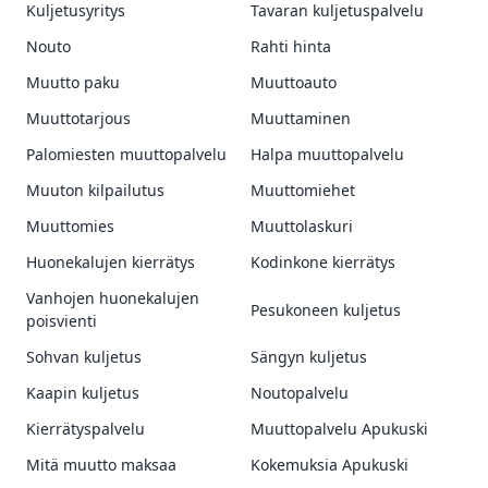
Kuljetusyritys
Tavaran kuljetuspalvelu
Nouto
Rahti hinta
Muutto paku
Muuttoauto
Muuttotarjous
Muuttaminen
Palomiesten muuttopalvelu
Halpa muuttopalvelu
Muuton kilpailutus
Muuttomiehet
Muuttomies
Muuttolaskuri
Huonekalujen kierrätys
Kodinkone kierrätys
Vanhojen huonekalujen
Pesukoneen kuljetus
poisvienti
Sohvan kuljetus
Sängyn kuljetus
Kaapin kuljetus
Noutopalvelu
Kierrätyspalvelu
Muuttopalvelu Apukuski
Mitä muutto maksaa
Kokemuksia Apukuski