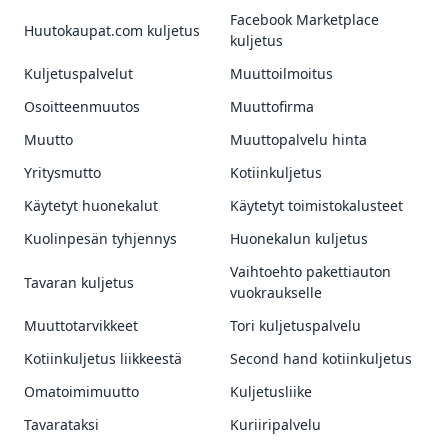
Facebook Marketplace
Huutokaupat.com kuljetus
kuljetus
Kuljetuspalvelut
Muuttoilmoitus
Osoitteenmuutos
Muuttofirma
Muutto
Muuttopalvelu hinta
Yritysmutto
Kotiinkuljetus
Käytetyt huonekalut
Käytetyt toimistokalusteet
Kuolinpesän tyhjennys
Huonekalun kuljetus
Vaihtoehto pakettiauton
Tavaran kuljetus
vuokraukselle
Muuttotarvikkeet
Tori kuljetuspalvelu
Kotiinkuljetus liikkeestä
Second hand kotiinkuljetus
Omatoimimuutto
Kuljetusliike
Tavarataksi
Kuriiripalvelu