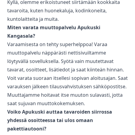
Kyllä, olemme erikoistuneet siirtämään kookkaita
tavaroita, kuten huonekaluja, kodinkoneita,
kuntolaitteita ja muita.
Miten varata
muuttopalvelu
Apukuski
Kangasala
?
Varaamisesta on tehty superhelppoa! Varaa
muuttopalvelu
näppärästi nettisivuiltamme
löytyvällä sovelluksella. Syötä vain muutettavat
tavarat, osoitteet, lisätiedot ja saat kiinteän hinnan.
Voit varata suoraan itsellesi sopivan aloitusajan. Saat
varauksen jälkeen tilausvahvistuksen sähköpostitse.
Muuttajamme hoitavat itse muuton sulavasti, jotta
saat sujuvan muuttokokemuksen.
Voiko Apukuski auttaa tavaroiden siirrossa
yhdessä osoitteessa tai ulos omaan
pakettiautooni?