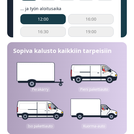
... ja työn aloitusaika
12:00
16:00
16:30
19:00
Sopiva kalusto kaikkiin tarpeisiin
Peräkärry
Pieni pakettiauto
Iso pakettiauto
Kuorma-auto