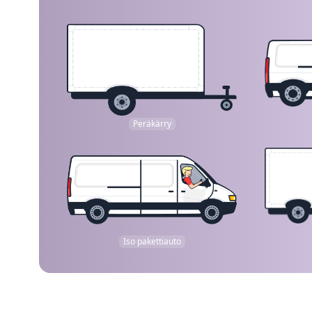
Peräkärry
Iso pakettiauto