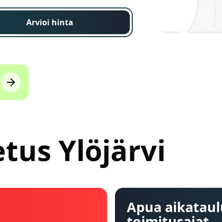
Arvioi hinta
tus Ylöjärvi
Apua aikataul
toimitusajat