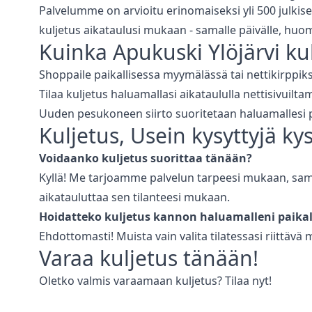
Palvelumme on arvioitu erinomaiseksi yli 500 julkise
kuljetus aikataulusi mukaan - samalle päivälle, huom
Kuinka Apukuski
Ylöjärvi
ku
Shoppaile paikallisessa myymälässä tai nettikirppiks
Tilaa kuljetus haluamallasi aikataululla nettisivuilt
Uuden pesukoneen siirto suoritetaan haluamallesi 
Kuljetus
, Usein kysyttyjä k
Voidaanko
kuljetus
suorittaa tänään?
Kyllä! Me tarjoamme palvelun tarpeesi mukaan, sama
aikatauluttaa sen tilanteesi mukaan.
Hoidatteko
kuljetus
kannon haluamalleni paikal
Ehdottomasti! Muista vain valita tilatessasi riittävä
Varaa
kuljetus
tänään!
Oletko valmis varaamaan
kuljetus
? Tilaa nyt!