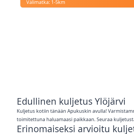
Välimatka:
1-5km
Edullinen
kuljetus
Ylöjärvi
Kuljetus kotiin tänään Apukuskin avulla! Varmistam
toimitettuna haluamaasi paikkaan. Seuraa kuljetust
Erinomaiseksi arvioitu
kulje