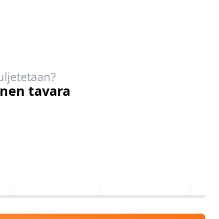
uljetetaan?
inen tavara