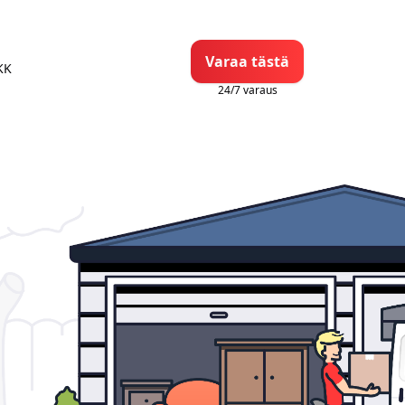
Varaa tästä
KK
24/7 varaus