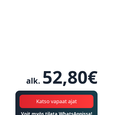
52,80
€
alk.
Katso vapaat ajat
Voit myös tilata WhatsAppissa!