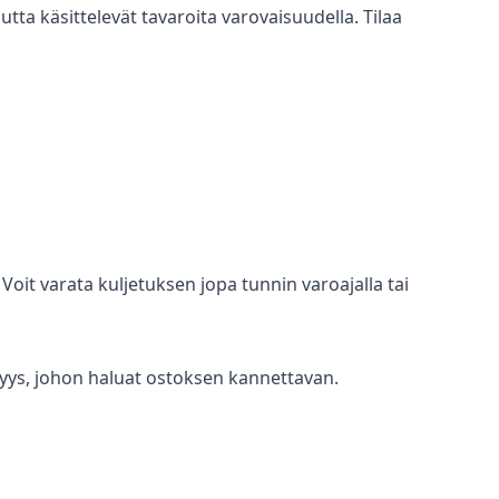
tta käsittelevät tavaroita varovaisuudella. Tilaa
it varata kuljetuksen jopa tunnin varoajalla tai
tävyys, johon haluat ostoksen kannettavan.