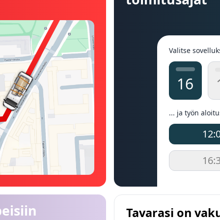
Valitse sovelluk
16
... ja työn aloit
12:
16:
eisiin
Tavarasi on vak