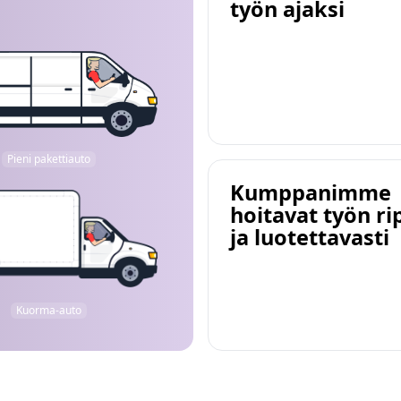
työn ajaksi
Pieni pakettiauto
Kumppanimme
hoitavat työn ri
ja luotettavasti
Kuorma-auto