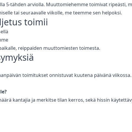
lla 5-tähden arviolla. Muuttomiehemme toimivat ripeästi, mu
iselle tai seuraavalle viikolle, me teemme sen helpoksi.
ljetus
toimii
ellä
amme
paikalle, reippaiden muuttomiesten toimesta.
ysymyksiä
npäivän toimitukset onnistuvat kuutena päivänä viikossa. Vo
le?
 määrä kantajia ja merkitse tilan kerros, sekä hissin käytet