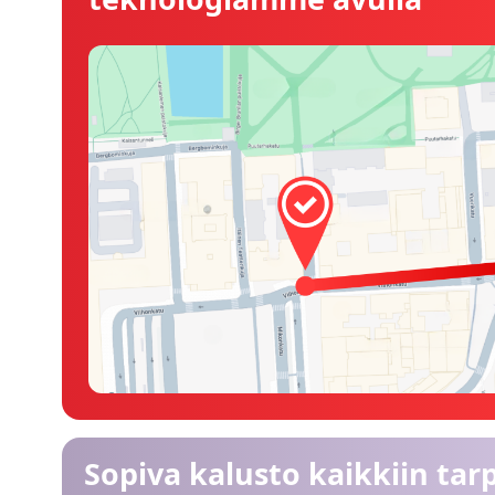
Sopiva kalusto kaikkiin tarp