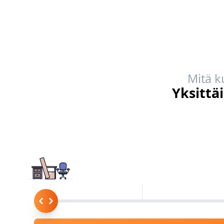
Mitä k
Yksittä