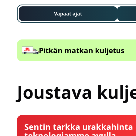
Vapaat ajat
Pitkän matkan kuljetus
Joustava kulje
Sentin tarkka urakkahinta
teknologiamme avulla