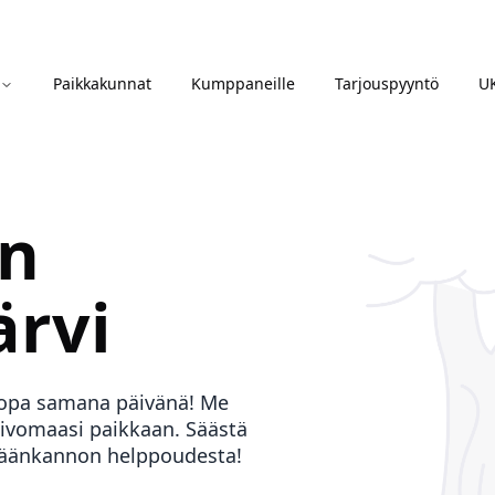
Paikkakunnat
Kumppaneille
Tarjouspyyntö
U
än
ärvi
 jopa samana päivänä! Me
ivomaasi paikkaan. Säästä
sisäänkannon helppoudesta!