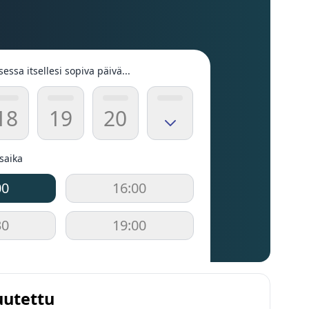
sessa itsellesi sopiva päivä...
18
19
20
usaika
00
16:00
30
19:00
uutettu