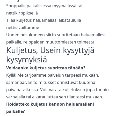
Shoppaile paikallisessa myymälässä tai
nettikirppiksellä
Tilaa kuljetus haluamallasi aikataululla
nettisivuiltamme
Uuden pesukoneen siirto suoritetaan haluamallesi
paikalle, reippaiden muuttomiesten toimesta.
Kuljetus
, Usein kysyttyjä
kysymyksiä
Voidaanko
kuljetus
suorittaa tänään?
Kyllä! Me tarjoamme palvelun tarpeesi mukaan,
samanpäivän toimitukset onnistuvat kuutena
päivänä viikossa. Voit varata kuljetuksen jopa tunnin
varoajalla tai aikatauluttaa sen tilanteesi mukaan.
Hoidatteko
kuljetus
kannon haluamalleni
paikalle?