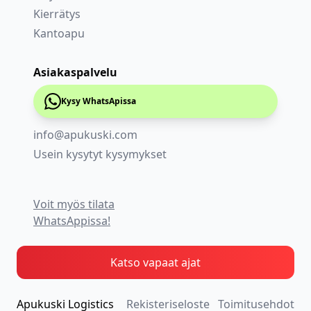
Kierrätys
Kantoapu
Asiakaspalvelu
Kysy WhatsApissa
info@apukuski.com
Usein kysytyt kysymykset
Voit myös tilata
WhatsAppissa!
Katso vapaat ajat
Apukuski Logistics
Rekisteriseloste
Toimitusehdot