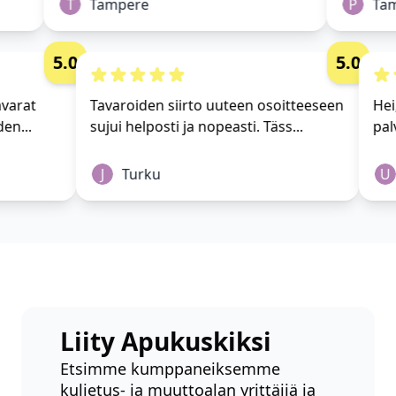
T
Tampere
P
Tam
5.0
5.0
 tavarat
Tavaroiden siirto uuteen osoitteeseen
H
yhden...
sujui helposti ja nopeasti. Täss...
p
J
Turku
Liity Apukuskiksi
Etsimme kumppaneiksemme
kuljetus- ja muuttoalan yrittäjiä ja