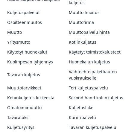
kuljetus
Kuljetuspalvelut
Muuttoilmoitus
Osoitteenmuutos
Muuttofirma
Muutto
Muuttopalvelu hinta
Yritysmutto
Kotiinkuljetus
Käytetyt huonekalut
Käytetyt toimistokalusteet
Kuolinpesän tyhjennys
Huonekalun kuljetus
Vaihtoehto pakettiauton
Tavaran kuljetus
vuokraukselle
Muuttotarvikkeet
Tori kuljetuspalvelu
Kotiinkuljetus liikkeestä
Second hand kotiinkuljetus
Omatoimimuutto
Kuljetusliike
Tavarataksi
Kuriiripalvelu
Kuljetusyritys
Tavaran kuljetuspalvelu