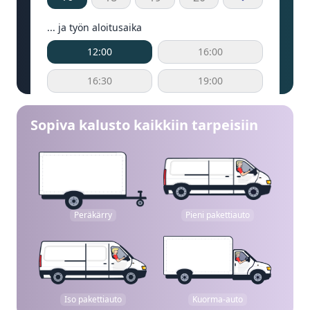
... ja työn aloitusaika
12:00
16:00
16:30
19:00
Sopiva kalusto kaikkiin tarpeisiin
Peräkärry
Pieni pakettiauto
Iso pakettiauto
Kuorma-auto