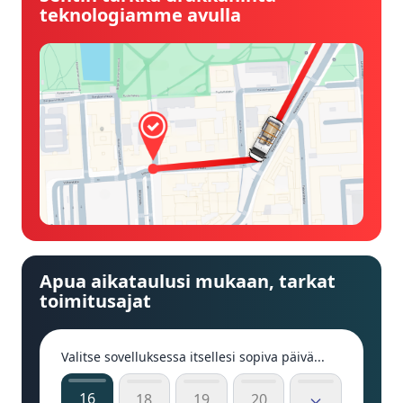
teknologiamme avulla
Apua aikataulusi mukaan, tarkat
toimitusajat
Valitse sovelluksessa itsellesi sopiva päivä...
16
18
19
20