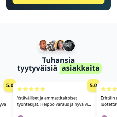
Tuhansia
tyytyväisiä
asiakkaita
5.0
5.0
Ystävälliset ja ammattitaitoiset
Erittäin 
vä
työntekijät. Helppo varaus ja hyvä vi...
luotettav