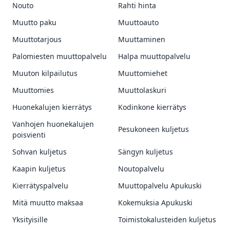
Nouto
Rahti hinta
Muutto paku
Muuttoauto
Muuttotarjous
Muuttaminen
Palomiesten muuttopalvelu
Halpa muuttopalvelu
Muuton kilpailutus
Muuttomiehet
Muuttomies
Muuttolaskuri
Huonekalujen kierrätys
Kodinkone kierrätys
Vanhojen huonekalujen
Pesukoneen kuljetus
poisvienti
Sohvan kuljetus
Sängyn kuljetus
Kaapin kuljetus
Noutopalvelu
Kierrätyspalvelu
Muuttopalvelu Apukuski
Mitä muutto maksaa
Kokemuksia Apukuski
Yksityisille
Toimistokalusteiden kuljetus