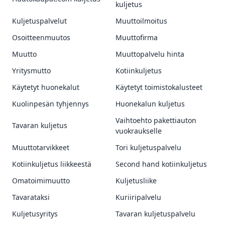
kuljetus
Kuljetuspalvelut
Muuttoilmoitus
Osoitteenmuutos
Muuttofirma
Muutto
Muuttopalvelu hinta
Yritysmutto
Kotiinkuljetus
Käytetyt huonekalut
Käytetyt toimistokalusteet
Kuolinpesän tyhjennys
Huonekalun kuljetus
Vaihtoehto pakettiauton
Tavaran kuljetus
vuokraukselle
Muuttotarvikkeet
Tori kuljetuspalvelu
Kotiinkuljetus liikkeestä
Second hand kotiinkuljetus
Omatoimimuutto
Kuljetusliike
Tavarataksi
Kuriiripalvelu
Kuljetusyritys
Tavaran kuljetuspalvelu