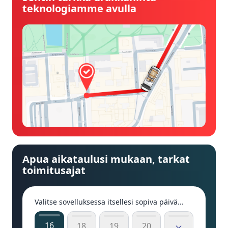
teknologiamme avulla
Apua aikataulusi mukaan, tarkat
toimitusajat
Valitse sovelluksessa itsellesi sopiva päivä...
16
18
19
20