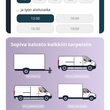
... ja työn aloitusaika
12:00
16:00
16:30
19:00
Sopiva kalusto kaikkiin tarpeisiin
Peräkärry
Pieni pakettiauto
Iso pakettiauto
Kuorma-auto