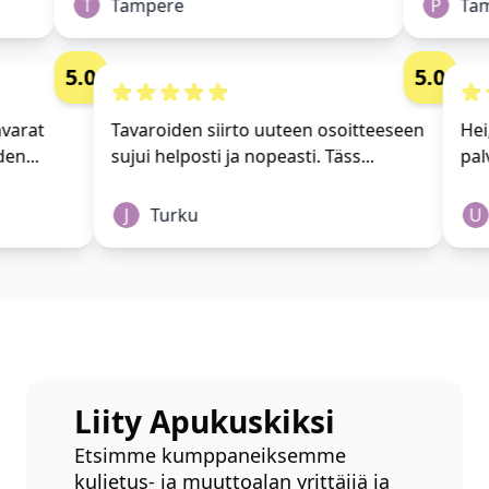
T
Tampere
P
Tam
5.0
5.0
 tavarat
Tavaroiden siirto uuteen osoitteeseen
H
yhden...
sujui helposti ja nopeasti. Täss...
p
J
Turku
Liity Apukuskiksi
Etsimme kumppaneiksemme
kuljetus- ja muuttoalan yrittäjiä ja