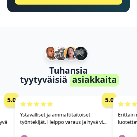
Tuhansia
tyytyväisiä
asiakkaita
5.0
5.0
Ystävälliset ja ammattitaitoiset
Erittäin 
vä
työntekijät. Helppo varaus ja hyvä vi...
luotettav