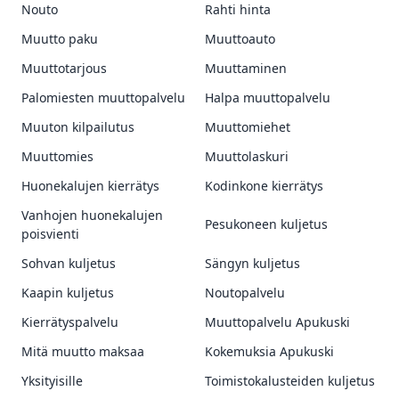
Nouto
Rahti hinta
Muutto paku
Muuttoauto
Muuttotarjous
Muuttaminen
Palomiesten muuttopalvelu
Halpa muuttopalvelu
Muuton kilpailutus
Muuttomiehet
Muuttomies
Muuttolaskuri
Huonekalujen kierrätys
Kodinkone kierrätys
Vanhojen huonekalujen
Pesukoneen kuljetus
poisvienti
Sohvan kuljetus
Sängyn kuljetus
Kaapin kuljetus
Noutopalvelu
Kierrätyspalvelu
Muuttopalvelu Apukuski
Mitä muutto maksaa
Kokemuksia Apukuski
Yksityisille
Toimistokalusteiden kuljetus