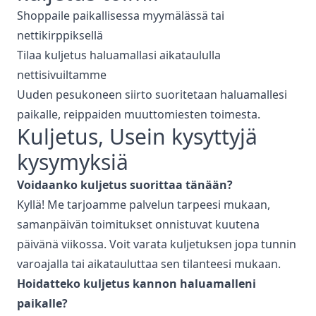
Shoppaile paikallisessa myymälässä tai
nettikirppiksellä
Tilaa kuljetus haluamallasi aikataululla
nettisivuiltamme
Uuden pesukoneen siirto suoritetaan haluamallesi
paikalle, reippaiden muuttomiesten toimesta.
Kuljetus
, Usein kysyttyjä
kysymyksiä
Voidaanko
kuljetus
suorittaa tänään?
Kyllä! Me tarjoamme palvelun tarpeesi mukaan,
samanpäivän toimitukset onnistuvat kuutena
päivänä viikossa. Voit varata kuljetuksen jopa tunnin
varoajalla tai aikatauluttaa sen tilanteesi mukaan.
Hoidatteko
kuljetus
kannon haluamalleni
paikalle?