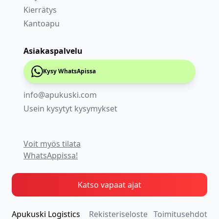
Kierrätys
Kantoapu
Asiakaspalvelu
Kysy WhatsApissa
info@apukuski.com
Usein kysytyt kysymykset
Voit myös tilata
WhatsAppissa!
Katso vapaat ajat
Apukuski Logistics
Rekisteriseloste
Toimitusehdot