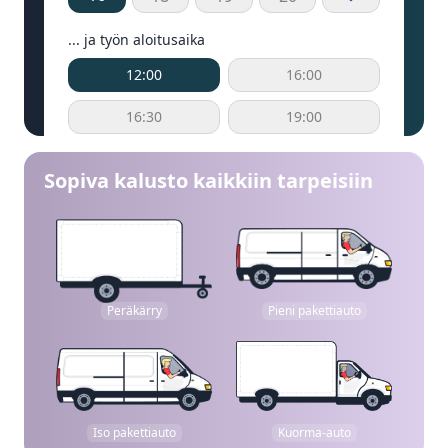
... ja työn aloitusaika
12:00
16:00
16:30
19:00
Sopiva kalusto kaikkiin tarpeisiin
Peräkärry
Pieni pakettiauto
Iso pakettiauto
Kuorma-auto