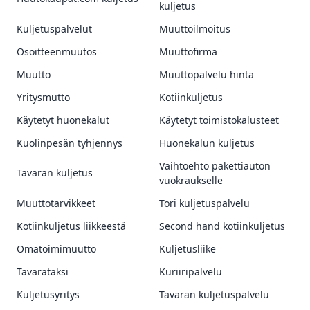
kuljetus
Kuljetuspalvelut
Muuttoilmoitus
Osoitteenmuutos
Muuttofirma
Muutto
Muuttopalvelu hinta
Yritysmutto
Kotiinkuljetus
Käytetyt huonekalut
Käytetyt toimistokalusteet
Kuolinpesän tyhjennys
Huonekalun kuljetus
Vaihtoehto pakettiauton
Tavaran kuljetus
vuokraukselle
Muuttotarvikkeet
Tori kuljetuspalvelu
Kotiinkuljetus liikkeestä
Second hand kotiinkuljetus
Omatoimimuutto
Kuljetusliike
Tavarataksi
Kuriiripalvelu
Kuljetusyritys
Tavaran kuljetuspalvelu