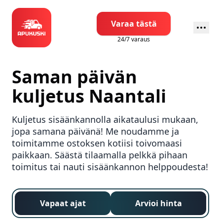
Varaa tästä
24/7 varaus
Saman päivän
kuljetus
Naantali
Kuljetus sisäänkannolla aikataulusi mukaan,
jopa samana päivänä! Me noudamme ja
toimitamme ostoksen kotiisi toivomaasi
paikkaan. Säästä tilaamalla pelkkä pihaan
toimitus tai nauti sisäänkannon helppoudesta!
Vapaat ajat
Arvioi hinta