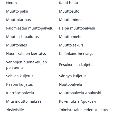
Nouto
Rahti hinta
Muutto paku
Muuttoauto
Muuttotarjous
Muuttaminen
Palomiesten muuttopalvelu
Halpa muuttopalvelu
Muuton kilpailutus
Muuttomiehet
Muuttomies
Muuttolaskuri
Huonekalujen kierrätys
Kodinkone kierrätys
Vanhojen huonekalujen
Pesukoneen kuljetus
poisvienti
Sohvan kuljetus
Sängyn kuljetus
Kaapin kuljetus
Noutopalvelu
Kierrätyspalvelu
Muuttopalvelu Apukuski
Mitä muutto maksaa
Kokemuksia Apukuski
Yksityisille
Toimistokalusteiden kuljetus