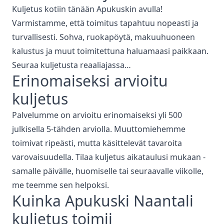
Kuljetus kotiin tänään Apukuskin avulla!
Varmistamme, että toimitus tapahtuu nopeasti ja
turvallisesti. Sohva, ruokapöytä, makuuhuoneen
kalustus ja muut toimitettuna haluamaasi paikkaan.
Seuraa kuljetusta reaaliajassa…
Erinomaiseksi arvioitu
kuljetus
Palvelumme on arvioitu erinomaiseksi yli 500
julkisella 5-tähden arviolla. Muuttomiehemme
toimivat ripeästi, mutta käsittelevät tavaroita
varovaisuudella. Tilaa kuljetus aikataulusi mukaan -
samalle päivälle, huomiselle tai seuraavalle viikolle,
me teemme sen helpoksi.
Kuinka Apukuski
Naantali
kuljetus
toimii