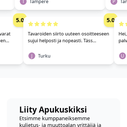
T
Tampere
P
Tam
5.0
5.0
 tavarat
Tavaroiden siirto uuteen osoitteeseen
H
hden...
sujui helposti ja nopeasti. Täss...
pa
J
Turku
Liity Apukuskiksi
Etsimme kumppaneiksemme
kuljetus- ja muuttoalan yrittäjiä ja