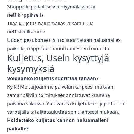
Shoppaile paikallisessa myymälässä tai
nettikirppiksellä
Tilaa kuljetus haluamallasi aikataululla
nettisivuiltamme
Uuden pesukoneen siirto suoritetaan haluamallesi
paikalle, reippaiden muuttomiesten toimesta.
Kuljetus
, Usein kysyttyjä
kysymyksiä
Voidaanko
kuljetus
suorittaa tänään?
Kyllä! Me tarjoamme palvelun tarpeesi mukaan,
samanpäivän toimitukset onnistuvat kuutena
päivänä viikossa. Voit varata kuljetuksen jopa tunnin
varoajalla tai aikatauluttaa sen tilanteesi mukaan.
Hoidatteko
kuljetus
kannon haluamalleni
paikalle?