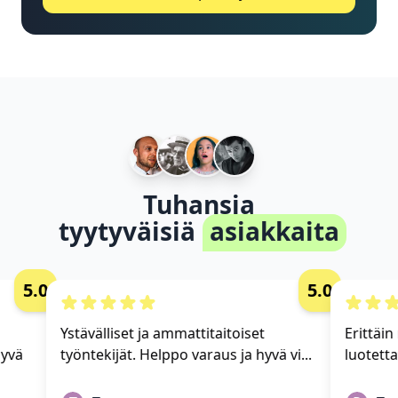
Tuhansia
tyytyväisiä
asiakkaita
5.0
5.0
Ystävälliset ja ammattitaitoiset
Erittäin 
yvä
työntekijät. Helppo varaus ja hyvä vi...
luotetta