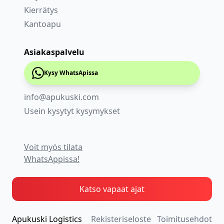
Kierrätys
Kantoapu
Asiakaspalvelu
Kysy WhatsApissa
info@apukuski.com
Usein kysytyt kysymykset
Voit myös tilata
WhatsAppissa!
Katso vapaat ajat
Apukuski Logistics
Rekisteriseloste
Toimitusehdot