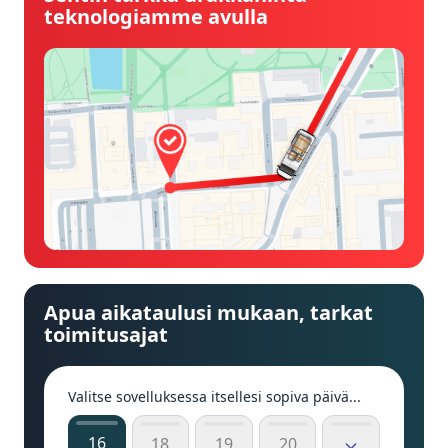
teknologiamme avulla
Apua aikataulusi mukaan, tarkat
toimitusajat
Valitse sovelluksessa itsellesi sopiva päivä...
16
18
19
20