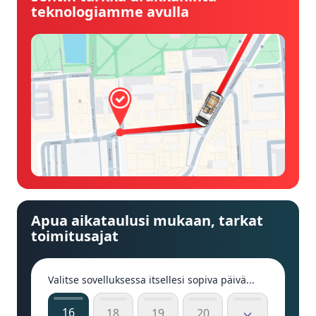
teknologiamme avulla
Apua aikataulusi mukaan, tarkat
toimitusajat
Valitse sovelluksessa itsellesi sopiva päivä...
16
18
19
20