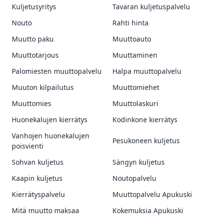
Kuljetusyritys
Tavaran kuljetuspalvelu
Nouto
Rahti hinta
Muutto paku
Muuttoauto
Muuttotarjous
Muuttaminen
Palomiesten muuttopalvelu
Halpa muuttopalvelu
Muuton kilpailutus
Muuttomiehet
Muuttomies
Muuttolaskuri
Huonekalujen kierrätys
Kodinkone kierrätys
Vanhojen huonekalujen
Pesukoneen kuljetus
poisvienti
Sohvan kuljetus
Sängyn kuljetus
Kaapin kuljetus
Noutopalvelu
Kierrätyspalvelu
Muuttopalvelu Apukuski
Mitä muutto maksaa
Kokemuksia Apukuski