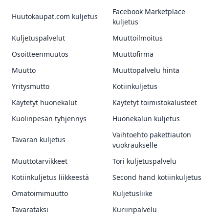
Facebook Marketplace
Huutokaupat.com kuljetus
kuljetus
Kuljetuspalvelut
Muuttoilmoitus
Osoitteenmuutos
Muuttofirma
Muutto
Muuttopalvelu hinta
Yritysmutto
Kotiinkuljetus
Käytetyt huonekalut
Käytetyt toimistokalusteet
Kuolinpesän tyhjennys
Huonekalun kuljetus
Vaihtoehto pakettiauton
Tavaran kuljetus
vuokraukselle
Muuttotarvikkeet
Tori kuljetuspalvelu
Kotiinkuljetus liikkeestä
Second hand kotiinkuljetus
Omatoimimuutto
Kuljetusliike
Tavarataksi
Kuriiripalvelu