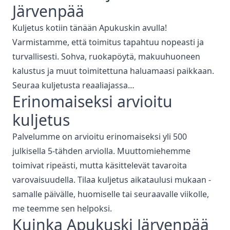
Järvenpää
Kuljetus kotiin tänään Apukuskin avulla!
Varmistamme, että toimitus tapahtuu nopeasti ja
turvallisesti. Sohva, ruokapöytä, makuuhuoneen
kalustus ja muut toimitettuna haluamaasi paikkaan.
Seuraa kuljetusta reaaliajassa…
Erinomaiseksi arvioitu
kuljetus
Palvelumme on arvioitu erinomaiseksi yli 500
julkisella 5-tähden arviolla. Muuttomiehemme
toimivat ripeästi, mutta käsittelevät tavaroita
varovaisuudella. Tilaa kuljetus aikataulusi mukaan -
samalle päivälle, huomiselle tai seuraavalle viikolle,
me teemme sen helpoksi.
Kuinka Apukuski
Järvenpää