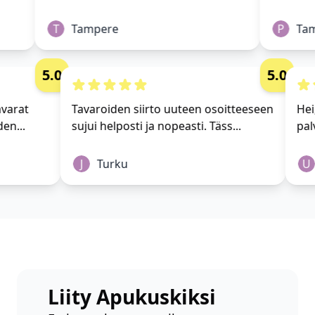
T
Tampere
P
Tam
5.0
5.0
 tavarat
Tavaroiden siirto uuteen osoitteeseen
H
yhden...
sujui helposti ja nopeasti. Täss...
p
J
Turku
Liity Apukuskiksi