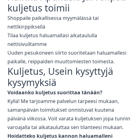
kuljetus
toimii
Shoppaile paikallisessa myymälässä tai
nettikirppiksellä
Tilaa kuljetus haluamallasi aikataululla
nettisivuiltamme
Uuden pesukoneen siirto suoritetaan haluamallesi
paikalle, reippaiden muuttomiesten toimesta.
Kuljetus
, Usein kysyttyjä
kysymyksiä
Voidaanko
kuljetus
suorittaa tänään?
Kyllä! Me tarjoamme palvelun tarpeesi mukaan,
samanpäivän toimitukset onnistuvat kuutena
päivänä viikossa. Voit varata kuljetuksen jopa tunnin
varoajalla tai aikatauluttaa sen tilanteesi mukaan.
Hoidatteko
kuljetus
kannon haluamalleni