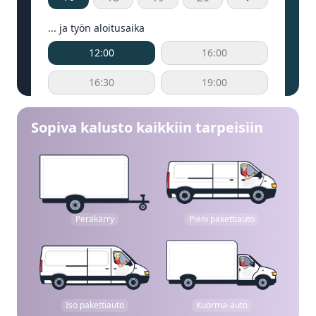
... ja työn aloitusaika
12:00
16:00
16:30
19:00
Sopiva kalusto kaikkiin tarpeisiin
Peräkärry
Pieni pakettiauto
Iso pakettiauto
Kuorma-auto