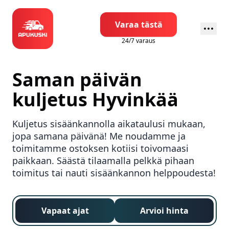
Varaa tästä
24/7 varaus
Saman päivän
kuljetus
Hyvinkää
Kuljetus sisäänkannolla aikataulusi mukaan,
jopa samana päivänä! Me noudamme ja
toimitamme ostoksen kotiisi toivomaasi
paikkaan. Säästä tilaamalla pelkkä pihaan
toimitus tai nauti sisäänkannon helppoudesta!
Vapaat ajat
Arvioi hinta