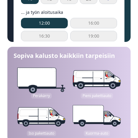
... ja työn aloitusaika
12:00
16:00
16:30
19:00
Sopiva kalusto kaikkiin tarpeisiin
Peräkärry
Pieni pakettiauto
Iso pakettiauto
Kuorma-auto