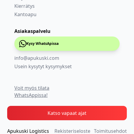
Kierrätys
Kantoapu
Asiakaspalvelu
Kysy WhatsApissa
info@apukuski.com
Usein kysytyt kysymykset
Voit myös tilata
WhatsAppissa!
Katso vapaat ajat
Apukuski Logistics
Rekisteriseloste
Toimitusehdot