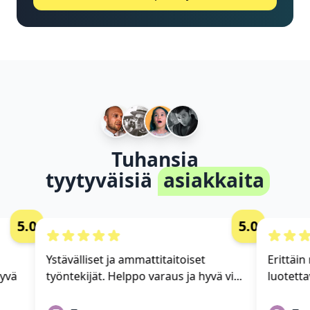
Tuhansia
tyytyväisiä
asiakkaita
5.0
5.0
Ystävälliset ja ammattitaitoiset
Erittäin 
vä
työntekijät. Helppo varaus ja hyvä vi...
luotettav