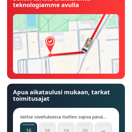
teknologiamme avulla
Apua aikataulusi mukaan, tarkat
toimitusajat
Valitse sovelluksessa itsellesi sopiva päivä...
16
18
19
20