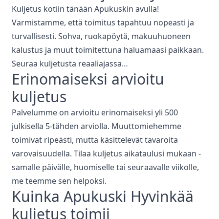
Kuljetus kotiin tänään Apukuskin avulla!
Varmistamme, että toimitus tapahtuu nopeasti ja
turvallisesti. Sohva, ruokapöytä, makuuhuoneen
kalustus ja muut toimitettuna haluamaasi paikkaan.
Seuraa kuljetusta reaaliajassa…
Erinomaiseksi arvioitu
kuljetus
Palvelumme on arvioitu erinomaiseksi yli 500
julkisella 5-tähden arviolla. Muuttomiehemme
toimivat ripeästi, mutta käsittelevät tavaroita
varovaisuudella. Tilaa kuljetus aikataulusi mukaan -
samalle päivälle, huomiselle tai seuraavalle viikolle,
me teemme sen helpoksi.
Kuinka Apukuski
Hyvinkää
kuljetus
toimii