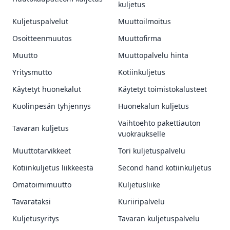
kuljetus
Kuljetuspalvelut
Muuttoilmoitus
Osoitteenmuutos
Muuttofirma
Muutto
Muuttopalvelu hinta
Yritysmutto
Kotiinkuljetus
Käytetyt huonekalut
Käytetyt toimistokalusteet
Kuolinpesän tyhjennys
Huonekalun kuljetus
Vaihtoehto pakettiauton
Tavaran kuljetus
vuokraukselle
Muuttotarvikkeet
Tori kuljetuspalvelu
Kotiinkuljetus liikkeestä
Second hand kotiinkuljetus
Omatoimimuutto
Kuljetusliike
Tavarataksi
Kuriiripalvelu
Kuljetusyritys
Tavaran kuljetuspalvelu