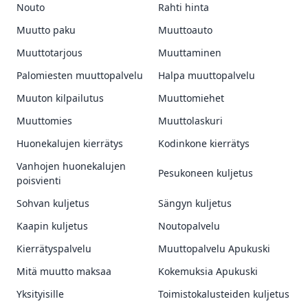
Nouto
Rahti hinta
Muutto paku
Muuttoauto
Muuttotarjous
Muuttaminen
Palomiesten muuttopalvelu
Halpa muuttopalvelu
Muuton kilpailutus
Muuttomiehet
Muuttomies
Muuttolaskuri
Huonekalujen kierrätys
Kodinkone kierrätys
Vanhojen huonekalujen
Pesukoneen kuljetus
poisvienti
Sohvan kuljetus
Sängyn kuljetus
Kaapin kuljetus
Noutopalvelu
Kierrätyspalvelu
Muuttopalvelu Apukuski
Mitä muutto maksaa
Kokemuksia Apukuski
Yksityisille
Toimistokalusteiden kuljetus