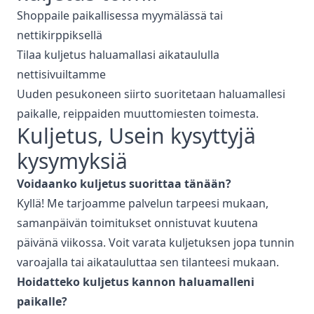
Shoppaile paikallisessa myymälässä tai
nettikirppiksellä
Tilaa kuljetus haluamallasi aikataululla
nettisivuiltamme
Uuden pesukoneen siirto suoritetaan haluamallesi
paikalle, reippaiden muuttomiesten toimesta.
Kuljetus
, Usein kysyttyjä
kysymyksiä
Voidaanko
kuljetus
suorittaa tänään?
Kyllä! Me tarjoamme palvelun tarpeesi mukaan,
samanpäivän toimitukset onnistuvat kuutena
päivänä viikossa. Voit varata kuljetuksen jopa tunnin
varoajalla tai aikatauluttaa sen tilanteesi mukaan.
Hoidatteko
kuljetus
kannon haluamalleni
paikalle?