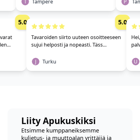
T
Tampere
P
Tam
5.0
5.0
 tavarat
Tavaroiden siirto uuteen osoitteeseen
H
yhden...
sujui helposti ja nopeasti. Täss...
p
J
Turku
Liity Apukuskiksi
Etsimme kumppaneiksemme
kuljetus- ja muuttoalan yrittäjiä ja