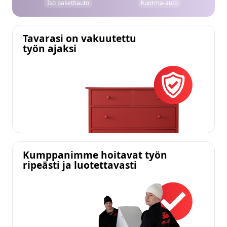
Iso pakettiauto
Kuorma-auto
Tavarasi on vakuutettu
työn ajaksi
Kumppanimme hoitavat työn
ripeästi ja luotettavasti