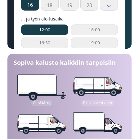
16
18
19
20
... ja työn aloitusaika
12:00
16:00
16:30
19:00
Sopiva kalusto kaikkiin tarpeisiin
Peräkärry
Pieni pakettiauto