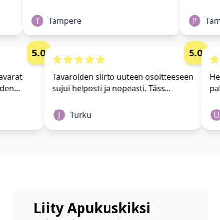
T
Tampere
P
Tamp
5.0
5.0
i tavarat
Tavaroiden siirto uuteen osoitteeseen
 yhden...
sujui helposti ja nopeasti. Täss...
J
Turku
Liity Apukuskiksi