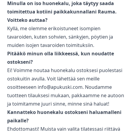
Minulla on iso huonekalu, joka täytyy saada
toimitettua kotiini paikkakunnallani
Rauma
.
Voitteko auttaa?
Kyllä, me olemme erikoistuneet isompien
tavaroiden, kuten sohvien, sänkyjen, pöytien ja
muiden isojen tavaroiden toimituksiin.
Pitääkö minun olla liikkeessä, kun noudatte
ostokseni?
Ei! Voimme noutaa huonekalu ostoksesi puolestasi
ostokuitin avulla. Voit lähettää sen meille
osoitteeseen info@apukuski.com. Noudamme
tuotteen tilauksesi mukaan, pakkaamme ne autoon
ja toimitamme juuri sinne, minne sinä haluat!
Kannatteko huonekalu ostokseni haluamalleni
paikalle?
Ehdottomasti! Muista vain valita tilatessasi riittävä