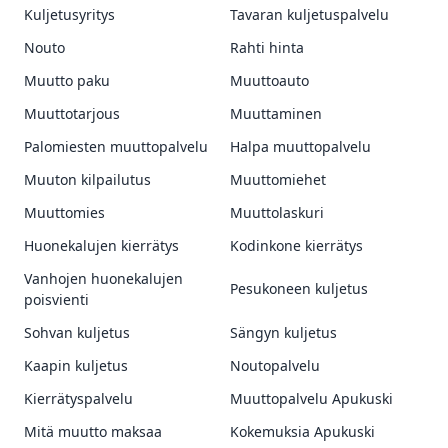
Kuljetusyritys
Tavaran kuljetuspalvelu
Nouto
Rahti hinta
Muutto paku
Muuttoauto
Muuttotarjous
Muuttaminen
Palomiesten muuttopalvelu
Halpa muuttopalvelu
Muuton kilpailutus
Muuttomiehet
Muuttomies
Muuttolaskuri
Huonekalujen kierrätys
Kodinkone kierrätys
Vanhojen huonekalujen
Pesukoneen kuljetus
poisvienti
Sohvan kuljetus
Sängyn kuljetus
Kaapin kuljetus
Noutopalvelu
Kierrätyspalvelu
Muuttopalvelu Apukuski
Mitä muutto maksaa
Kokemuksia Apukuski