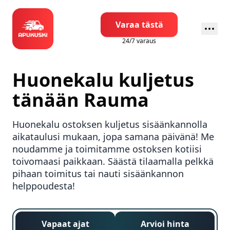
Varaa tästä
24/7 varaus
Huonekalu kuljetus
tänään
Rauma
Huonekalu ostoksen kuljetus sisäänkannolla
aikataulusi mukaan, jopa samana päivänä! Me
noudamme ja toimitamme ostoksen kotiisi
toivomaasi paikkaan. Säästä tilaamalla pelkkä
pihaan toimitus tai nauti sisäänkannon
helppoudesta!
Vapaat ajat
Arvioi hinta