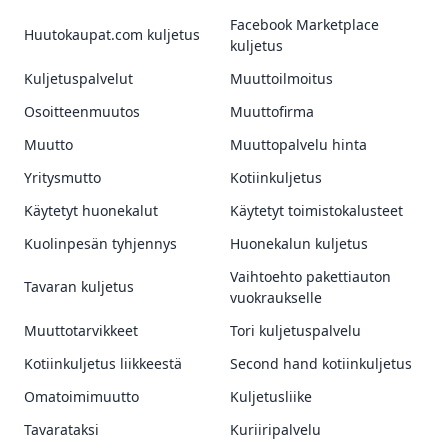
Facebook Marketplace
Huutokaupat.com kuljetus
kuljetus
Kuljetuspalvelut
Muuttoilmoitus
Osoitteenmuutos
Muuttofirma
Muutto
Muuttopalvelu hinta
Yritysmutto
Kotiinkuljetus
Käytetyt huonekalut
Käytetyt toimistokalusteet
Kuolinpesän tyhjennys
Huonekalun kuljetus
Vaihtoehto pakettiauton
Tavaran kuljetus
vuokraukselle
Muuttotarvikkeet
Tori kuljetuspalvelu
Kotiinkuljetus liikkeestä
Second hand kotiinkuljetus
Omatoimimuutto
Kuljetusliike
Tavarataksi
Kuriiripalvelu