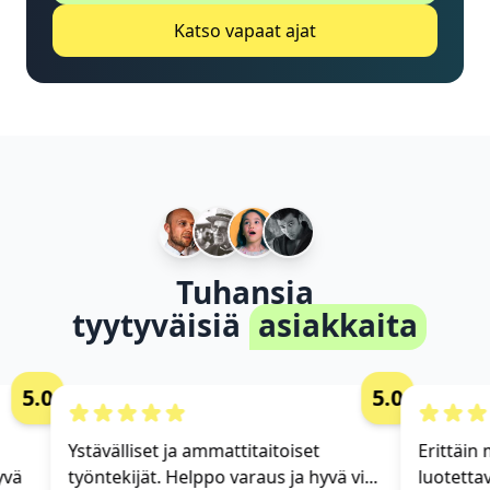
Katso vapaat ajat
Tuhansia
tyytyväisiä
asiakkaita
5.0
5.0
Ystävälliset ja ammattitaitoiset
Erittäin m
vä
työntekijät. Helppo varaus ja hyvä vi...
luotettav