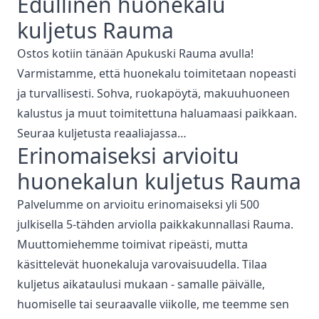
Edullinen
huonekalu
kuljetus
Rauma
Ostos kotiin tänään Apukuski
Rauma
avulla!
Varmistamme, että
huonekalu toimitetaan nopeasti
ja turvallisesti. Sohva, ruokapöytä, makuuhuoneen
kalustus ja muut toimitettuna haluamaasi paikkaan.
Seuraa kuljetusta reaaliajassa…
Erinomaiseksi arvioitu
huonekalun kuljetus
Rauma
Palvelumme on arvioitu erinomaiseksi yli 500
julkisella 5-tähden arviolla paikkakunnallasi
Rauma
.
Muuttomiehemme toimivat ripeästi, mutta
käsittelevät huonekaluja varovaisuudella. Tilaa
kuljetus aikataulusi mukaan - samalle päivälle,
huomiselle tai seuraavalle viikolle, me teemme sen