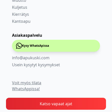
Muutto
Kuljetus
Kierrätys
Kantoapu
Asiakaspalvelu
Kysy WhatsApissa
info@apukuski.com
Usein kysytyt kysymykset
Voit myös tilata
WhatsAppissa!
Katso vapaat ajat