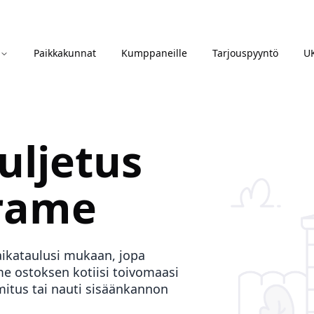
Paikkakunnat
Kumppaneille
Tarjouspyyntö
U
uljetus
rame
aikataulusi mukaan, jopa
 ostoksen kotiisi toivomaasi
mitus tai nauti sisäänkannon