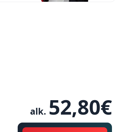
52,80
€
alk.