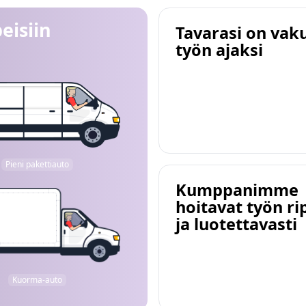
eisiin
Tavarasi on vak
työn ajaksi
Pieni pakettiauto
Kumppanimme
hoitavat työn ri
ja luotettavasti
Kuorma-auto