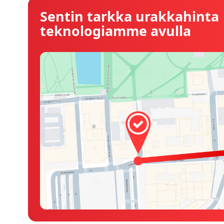
Sentin tarkka urakkahinta
teknologiamme avulla