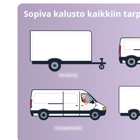
Sopiva kalusto kaikkiin tarp
Peräkärry
Iso pakettiauto