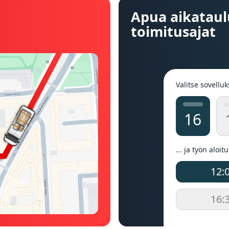
Apua aikataul
toimitusajat
Valitse sovelluk
16
... ja työn aloit
12:
16: