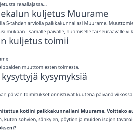
jetusta reaaliajassa…
ekalun kuljetus
Muurame
lla 5-tähden arviolla paikkakunnallasi
Muurame
. Muuttomie
usi mukaan - samalle päivälle, huomiselle tai seuraavalle vi
n kuljetus
toimii
amme
 reippaiden muuttomiesten toimesta.
 kysyttyjä kysymyksiä
 päivän toimitukset onnistuvat kuutena päivänä viikossa. V
mitettua kotiini paikkakunnallani
Muurame
. Voitteko a
 kuten sohvien, sänkyjen, pöytien ja muiden isojen tavaroi
okseni?