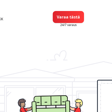
Varaa tästä
KK
24/7 varaus