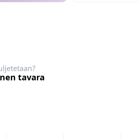
uljetetaan?
inen tavara