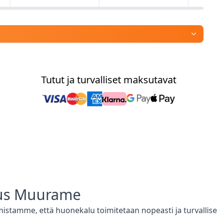
Tutut ja turvalliset maksutavat
us
Muurame
mistamme, että
huonekalu toimitetaan nopeasti ja turvalli