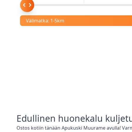
Välimatka:
1-5km
Edullinen
huonekalu kuljet
Ostos kotiin tänään Apukuski
Muurame
avulla! Var