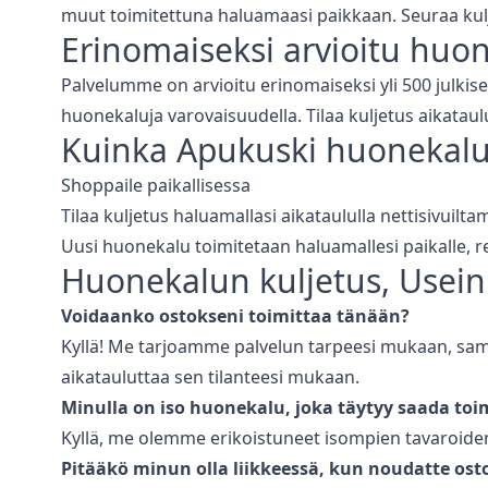
muut toimitettuna haluamaasi paikkaan. Seuraa kul
Erinomaiseksi arvioitu
huon
Palvelumme on arvioitu erinomaiseksi yli 500 julkise
huonekaluja varovaisuudella. Tilaa kuljetus aikataul
Kuinka Apukuski
huonekalu
Shoppaile paikallisessa
Tilaa kuljetus haluamallasi aikataululla nettisivuilt
Uusi huonekalu toimitetaan haluamallesi paikalle,
Huonekalun kuljetus
, Usein
Voidaanko ostokseni toimittaa tänään?
Kyllä! Me tarjoamme palvelun tarpeesi mukaan, saman
aikatauluttaa sen tilanteesi mukaan.
Minulla on iso huonekalu, joka täytyy saada toi
Kyllä, me olemme erikoistuneet isompien tavaroiden,
Pitääkö minun olla liikkeessä, kun noudatte ost