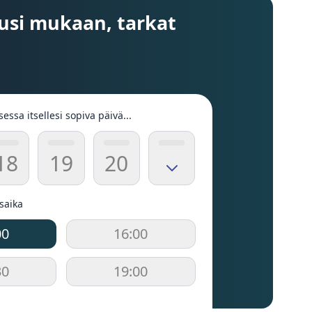
usi mukaan, tarkat
sessa itsellesi sopiva päivä...
18
19
20
usaika
00
16:00
30
19:00