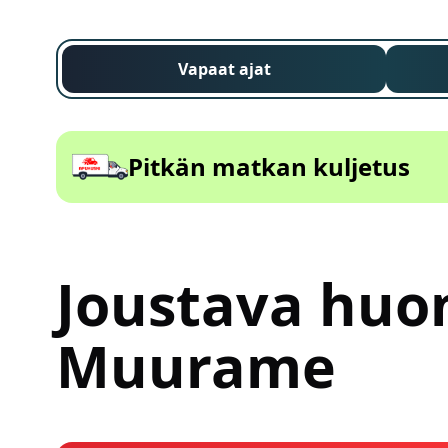
Vapaat ajat
Pitkän matkan kuljetus
Joustava huon
Muurame