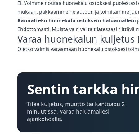
Ei! Voimme noutaa huonekalu ostoksesi puolestasi o
mukaan, pakkaamme ne autoon ja toimitamme juuri 
Kannatteko huonekalu ostokseni haluamalleni p
Ehdottomasti! Muista vain valita tilatessasi riittävä
Varaa
huonekalun kuljetus
Oletko valmis varaamaan huonekalu ostoksesi toimi
Sentin tarkka hi
Tilaa kuljetus, muutto tai kantoapu 2
minuutissa. Varaa haluamallesi
ajankohdalle.