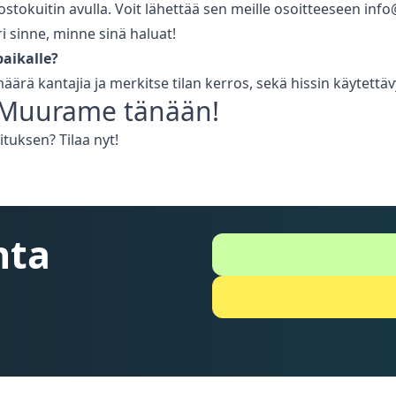
stokuitin avulla. Voit lähettää sen meille osoitteeseen i
sinne, minne sinä haluat!
aikalle?
 määrä kantajia ja merkitse tilan kerros, sekä hissin käytet
Muurame
tänään!
tuksen? Tilaa nyt!
nta