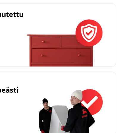
uutettu
peästi