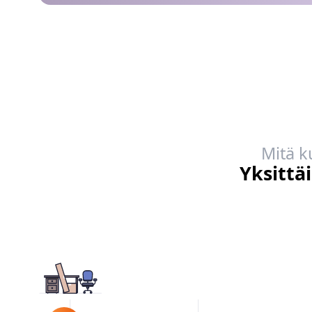
Mitä k
Yksittä