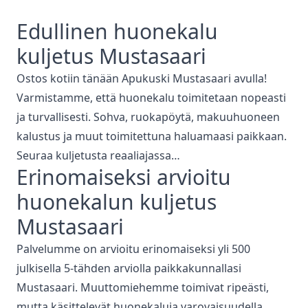
Edullinen
huonekalu
kuljetus
Mustasaari
Ostos kotiin tänään Apukuski
Mustasaari
avulla!
Varmistamme, että
huonekalu toimitetaan nopeasti
ja turvallisesti. Sohva, ruokapöytä, makuuhuoneen
kalustus ja muut toimitettuna haluamaasi paikkaan.
Seuraa kuljetusta reaaliajassa…
Erinomaiseksi arvioitu
huonekalun kuljetus
Mustasaari
Palvelumme on arvioitu erinomaiseksi yli 500
julkisella 5-tähden arviolla paikkakunnallasi
Mustasaari
. Muuttomiehemme toimivat ripeästi,
mutta käsittelevät huonekaluja varovaisuudella.