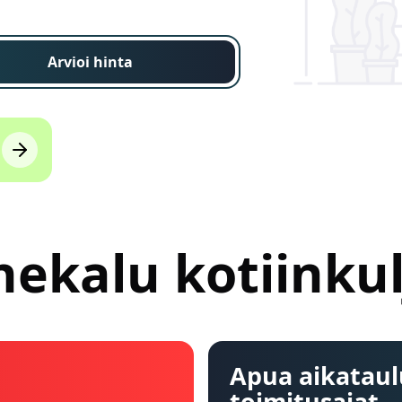
Arvioi hinta
ekalu kotiinkul
Apua aikataul
toimitusajat