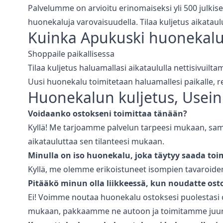
Palvelumme on arvioitu erinomaiseksi yli 500 julkise
huonekaluja varovaisuudella. Tilaa kuljetus aikataul
Kuinka Apukuski
huonekalu
Shoppaile paikallisessa
Tilaa kuljetus haluamallasi aikataululla nettisivuilt
Uusi huonekalu toimitetaan haluamallesi paikalle,
Huonekalun kuljetus
, Usein
Voidaanko ostokseni toimittaa tänään?
Kyllä! Me tarjoamme palvelun tarpeesi mukaan, saman
aikatauluttaa sen tilanteesi mukaan.
Minulla on iso huonekalu, joka täytyy saada toi
Kyllä, me olemme erikoistuneet isompien tavaroiden,
Pitääkö minun olla liikkeessä, kun noudatte ost
Ei! Voimme noutaa huonekalu ostoksesi puolestasi o
mukaan, pakkaamme ne autoon ja toimitamme juuri 