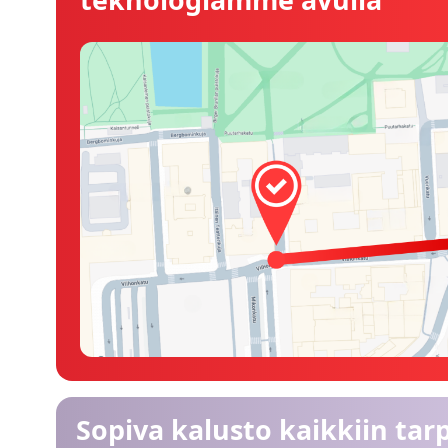
Sopiva kalusto kaikkiin tarp