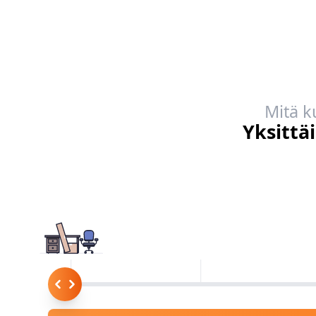
Mitä k
Yksittä