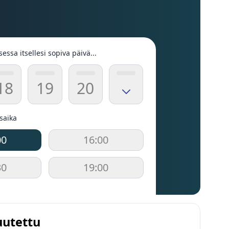
sessa itsellesi sopiva päivä...
18
19
20
usaika
00
16:00
30
19:00
uutettu