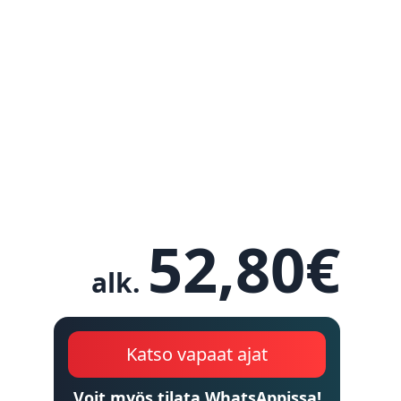
52,80
€
alk.
Katso vapaat ajat
Voit myös tilata WhatsAppissa!