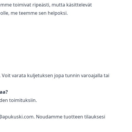
me toimivat ripeästi, mutta käsittelevät
ikolle, me teemme sen helpoksi.
oit varata kuljetuksen jopa tunnin varoajalla tai
taa?
den toimituksiin.
nfo@apukuski.com. Noudamme tuotteen tilauksesi