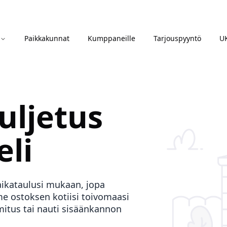
Paikkakunnat
Kumppaneille
Tarjouspyyntö
U
uljetus
eli
aikataulusi mukaan, jopa
 ostoksen kotiisi toivomaasi
mitus tai nauti sisäänkannon