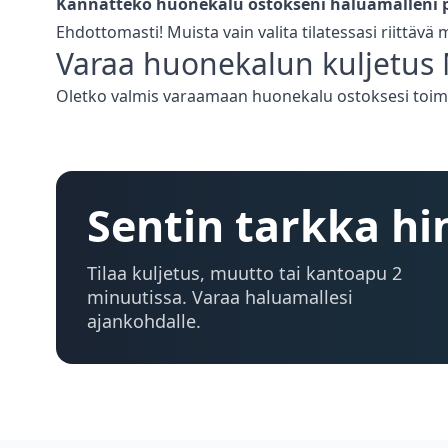
Kannatteko huonekalu ostokseni haluamalleni p
Ehdottomasti! Muista vain valita tilatessasi riittävä
Varaa
huonekalun kuljetus
Oletko valmis varaamaan huonekalu ostoksesi toimi
Sentin tarkka hi
Tilaa kuljetus, muutto tai kantoapu 2
minuutissa. Varaa haluamallesi
ajankohdalle.