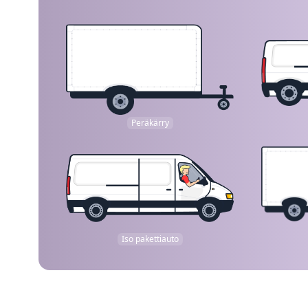
Peräkärry
Iso pakettiauto