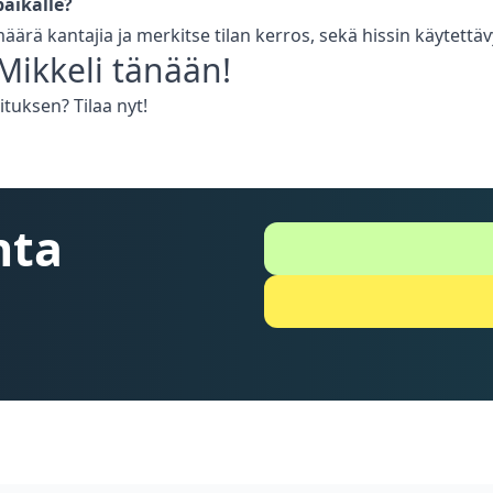
aikalle?
 määrä kantajia ja merkitse tilan kerros, sekä hissin käytet
Mikkeli
tänään!
tuksen? Tilaa nyt!
nta