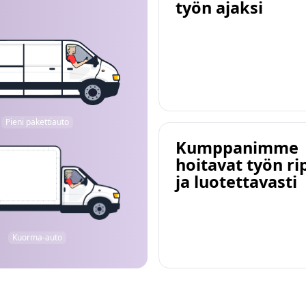
työn ajaksi
Pieni pakettiauto
Kumppanimme
hoitavat työn ri
ja luotettavasti
Kuorma-auto