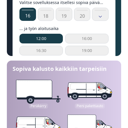
Valitse sovelluksessa itsellesi sopiva päivä...
16
18
19
20
... ja työn aloitusaika
12:00
16:00
16:30
19:00
Sopiva kalusto kaikkiin tarpeisiin
Peräkärry
Pieni pakettiauto