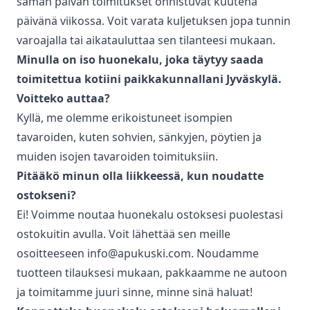
saman päivän toimitukset onnistuvat kuutena
päivänä viikossa. Voit varata kuljetuksen jopa tunnin
varoajalla tai aikatauluttaa sen tilanteesi mukaan.
Minulla on iso huonekalu, joka täytyy saada
toimitettua kotiini paikkakunnallani
Jyväskylä
.
Voitteko auttaa?
Kyllä, me olemme erikoistuneet isompien
tavaroiden, kuten sohvien, sänkyjen, pöytien ja
muiden isojen tavaroiden toimituksiin.
Pitääkö minun olla liikkeessä, kun noudatte
ostokseni?
Ei! Voimme noutaa huonekalu ostoksesi puolestasi
ostokuitin avulla. Voit lähettää sen meille
osoitteeseen info@apukuski.com. Noudamme
tuotteen tilauksesi mukaan, pakkaamme ne autoon
ja toimitamme juuri sinne, minne sinä haluat!