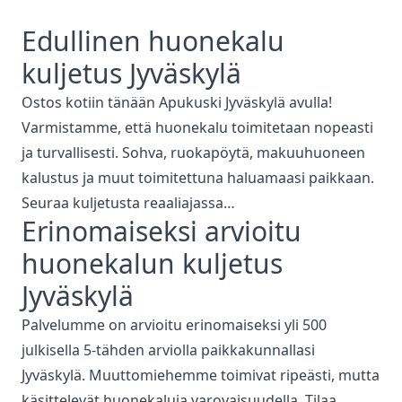
Edullinen
huonekalu
kuljetus
Jyväskylä
Ostos kotiin tänään Apukuski
Jyväskylä
avulla!
Varmistamme, että
huonekalu toimitetaan nopeasti
ja turvallisesti. Sohva, ruokapöytä, makuuhuoneen
kalustus ja muut toimitettuna haluamaasi paikkaan.
Seuraa kuljetusta reaaliajassa…
Erinomaiseksi arvioitu
huonekalun kuljetus
Jyväskylä
Palvelumme on arvioitu erinomaiseksi yli 500
julkisella 5-tähden arviolla paikkakunnallasi
Jyväskylä
. Muuttomiehemme toimivat ripeästi, mutta
käsittelevät huonekaluja varovaisuudella. Tilaa