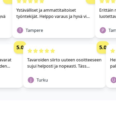
Ystävälliset ja ammattitaitoiset
Erittäin m
vä
työntekijät. Helppo varaus ja hyvä vi...
luotettav
T
Tampere
P
Tamp
5.0
5.0
i tavarat
Tavaroiden siirto uuteen osoitteeseen
 yhden...
sujui helposti ja nopeasti. Täss...
J
Turku