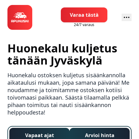
Varaa tästä
24/7 varaus
Huonekalu kuljetus
tänään
Jyväskylä
Huonekalu ostoksen kuljetus sisäänkannolla
aikataulusi mukaan, jopa samana päivänä! Me
noudamme ja toimitamme ostoksen kotiisi
toivomaasi paikkaan. Säästä tilaamalla pelkkä
pihaan toimitus tai nauti sisäänkannon
helppoudesta!
Vapaat ajat
Arvioi hinta