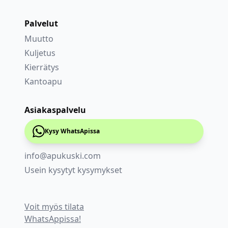
Palvelut
Muutto
Kuljetus
Kierrätys
Kantoapu
Asiakaspalvelu
Kysy WhatsApissa
info@apukuski.com
Usein kysytyt kysymykset
Voit myös tilata
WhatsAppissa!