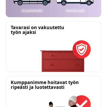
Iso pakettiauto
Kuorma-auto
Tavarasi on vakuutettu
työn ajaksi
Kumppanimme hoitavat työn
ripeästi ja luotettavasti