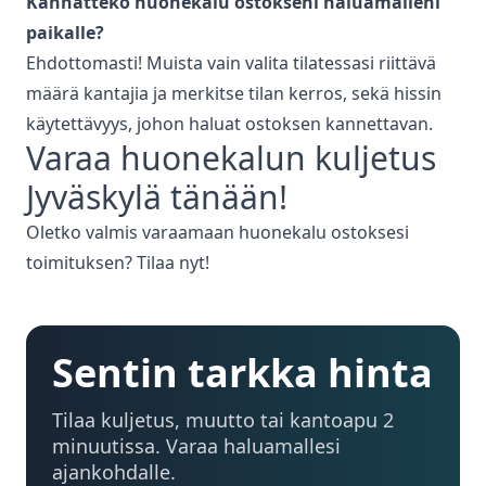
Kannatteko huonekalu ostokseni haluamalleni
paikalle?
Ehdottomasti! Muista vain valita tilatessasi riittävä
määrä kantajia ja merkitse tilan kerros, sekä hissin
käytettävyys, johon haluat ostoksen kannettavan.
Varaa
huonekalun kuljetus
Jyväskylä
tänään!
Oletko valmis varaamaan huonekalu ostoksesi
toimituksen? Tilaa nyt!
Sentin tarkka hinta
Tilaa kuljetus, muutto tai kantoapu 2
minuutissa. Varaa haluamallesi
ajankohdalle.