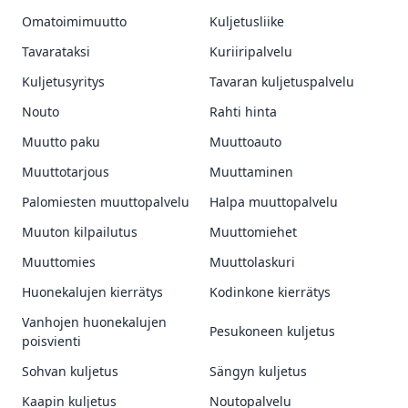
Omatoimimuutto
Kuljetusliike
Tavarataksi
Kuriiripalvelu
Kuljetusyritys
Tavaran kuljetuspalvelu
Nouto
Rahti hinta
Muutto paku
Muuttoauto
Muuttotarjous
Muuttaminen
Palomiesten muuttopalvelu
Halpa muuttopalvelu
Muuton kilpailutus
Muuttomiehet
Muuttomies
Muuttolaskuri
Huonekalujen kierrätys
Kodinkone kierrätys
Vanhojen huonekalujen
Pesukoneen kuljetus
poisvienti
Sohvan kuljetus
Sängyn kuljetus
Kaapin kuljetus
Noutopalvelu