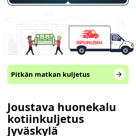
Pitkän matkan kuljetus
Joustava huonekalu
kotiinkuljetus
Jyväskylä