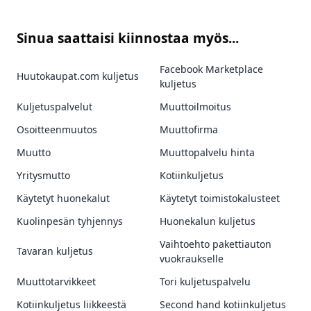
Sinua saattaisi kiinnostaa myös...
Facebook Marketplace
Huutokaupat.com kuljetus
kuljetus
Kuljetuspalvelut
Muuttoilmoitus
Osoitteenmuutos
Muuttofirma
Muutto
Muuttopalvelu hinta
Yritysmutto
Kotiinkuljetus
Käytetyt huonekalut
Käytetyt toimistokalusteet
Kuolinpesän tyhjennys
Huonekalun kuljetus
Vaihtoehto pakettiauton
Tavaran kuljetus
vuokraukselle
Muuttotarvikkeet
Tori kuljetuspalvelu
Kotiinkuljetus liikkeestä
Second hand kotiinkuljetus