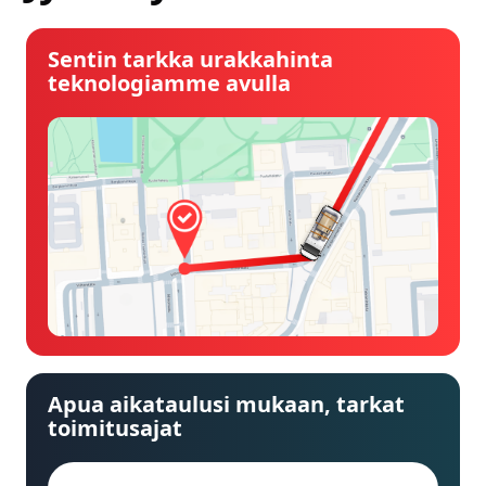
Sentin tarkka urakkahinta
teknologiamme avulla
Apua aikataulusi mukaan, tarkat
toimitusajat