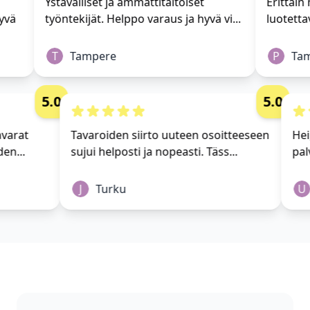
Ystävälliset ja ammattitaitoiset
Erittäin m
vä
työntekijät. Helppo varaus ja hyvä vi...
luotettav
T
Tampere
P
Tamp
5.0
5.0
 tavarat
Tavaroiden siirto uuteen osoitteeseen
H
yhden...
sujui helposti ja nopeasti. Täss...
p
J
Turku