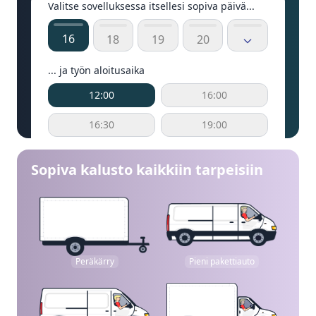
Valitse sovelluksessa itsellesi sopiva päivä...
16
18
19
20
... ja työn aloitusaika
12:00
16:00
16:30
19:00
Sopiva kalusto kaikkiin tarpeisiin
Peräkärry
Pieni pakettiauto