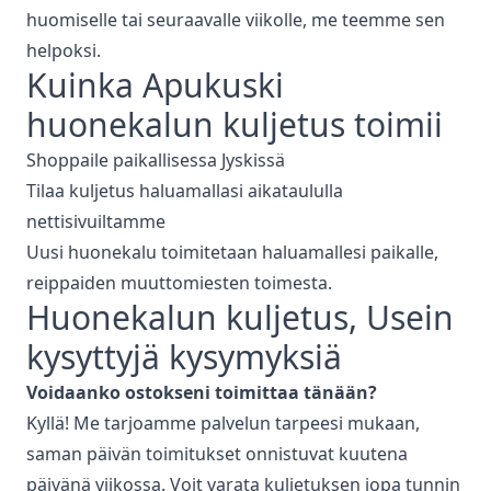
huomiselle tai seuraavalle viikolle, me teemme sen
helpoksi.
Kuinka Apukuski
huonekalun kuljetus
toimii
Shoppaile paikallisessa
Jyskissä
Tilaa kuljetus haluamallasi aikataululla
nettisivuiltamme
Uusi huonekalu toimitetaan haluamallesi paikalle,
reippaiden muuttomiesten toimesta.
Huonekalun kuljetus
, Usein
kysyttyjä kysymyksiä
Voidaanko ostokseni toimittaa tänään?
Kyllä! Me tarjoamme palvelun tarpeesi mukaan,
saman päivän toimitukset onnistuvat kuutena
päivänä viikossa. Voit varata kuljetuksen jopa tunnin