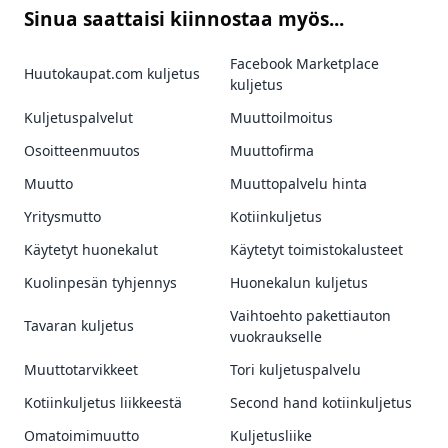
Sinua saattaisi kiinnostaa myös...
Facebook Marketplace
Huutokaupat.com kuljetus
kuljetus
Kuljetuspalvelut
Muuttoilmoitus
Osoitteenmuutos
Muuttofirma
Muutto
Muuttopalvelu hinta
Yritysmutto
Kotiinkuljetus
Käytetyt huonekalut
Käytetyt toimistokalusteet
Kuolinpesän tyhjennys
Huonekalun kuljetus
Vaihtoehto pakettiauton
Tavaran kuljetus
vuokraukselle
Muuttotarvikkeet
Tori kuljetuspalvelu
Kotiinkuljetus liikkeestä
Second hand kotiinkuljetus
Omatoimimuutto
Kuljetusliike