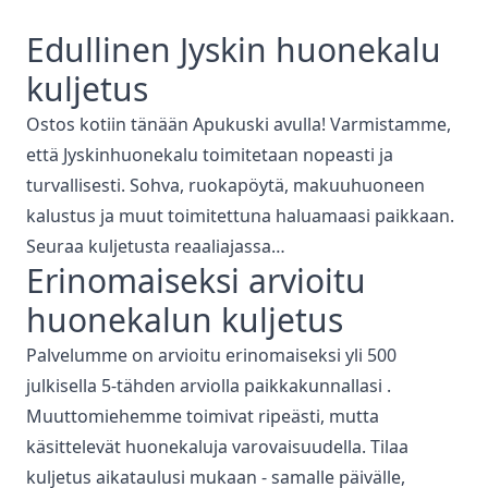
Edullinen
Jyskin
huonekalu
kuljetus
Ostos kotiin tänään Apukuski
avulla! Varmistamme,
että
Jyskin
huonekalu toimitetaan nopeasti ja
turvallisesti. Sohva, ruokapöytä, makuuhuoneen
kalustus ja muut toimitettuna haluamaasi paikkaan.
Seuraa kuljetusta reaaliajassa…
Erinomaiseksi arvioitu
huonekalun kuljetus
Palvelumme on arvioitu erinomaiseksi yli 500
julkisella 5-tähden arviolla paikkakunnallasi
.
Muuttomiehemme toimivat ripeästi, mutta
käsittelevät huonekaluja varovaisuudella. Tilaa
kuljetus aikataulusi mukaan - samalle päivälle,