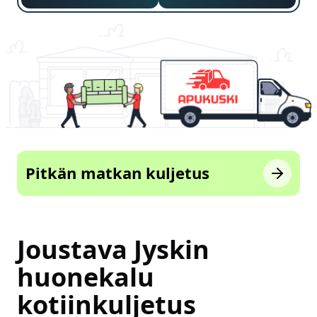
Pitkän matkan kuljetus
Joustava Jyskin
huonekalu
kotiinkuljetus