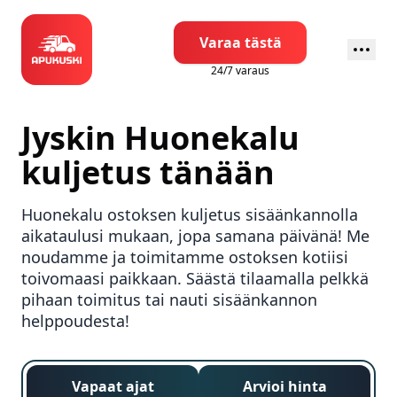
Varaa tästä
24/7 varaus
Jyskin
Huonekalu
kuljetus tänään
Huonekalu ostoksen kuljetus sisäänkannolla
aikataulusi mukaan, jopa samana päivänä! Me
noudamme ja toimitamme ostoksen kotiisi
toivomaasi paikkaan. Säästä tilaamalla pelkkä
pihaan toimitus tai nauti sisäänkannon
helppoudesta!
Vapaat ajat
Arvioi hinta