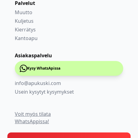
Palvelut
Muutto
Kuljetus
Kierrätys
Kantoapu
Asiakaspalvelu
Kysy WhatsApissa
info@apukuski.com
Usein kysytyt kysymykset
Voit myös tilata
WhatsAppissa!