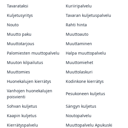
Tavarataksi
Kuriiripalvelu
Kuljetusyritys
Tavaran kuljetuspalvelu
Nouto
Rahti hinta
Muutto paku
Muuttoauto
Muuttotarjous
Muuttaminen
Palomiesten muuttopalvelu
Halpa muuttopalvelu
Muuton kilpailutus
Muuttomiehet
Muuttomies
Muuttolaskuri
Huonekalujen kierrätys
Kodinkone kierrätys
Vanhojen huonekalujen
Pesukoneen kuljetus
poisvienti
Sohvan kuljetus
Sängyn kuljetus
Kaapin kuljetus
Noutopalvelu
Kierrätyspalvelu
Muuttopalvelu Apukuski