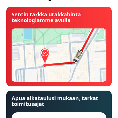
Sentin tarkka urakkahinta
teknologiamme avulla
Apua aikataulusi mukaan, tarkat
toimitusajat