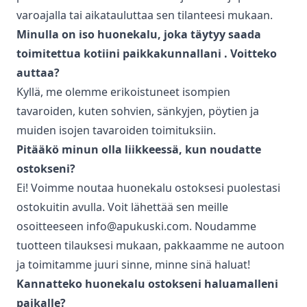
varoajalla tai aikatauluttaa sen tilanteesi mukaan.
Minulla on iso huonekalu, joka täytyy saada
toimitettua kotiini paikkakunnallani
. Voitteko
auttaa?
Kyllä, me olemme erikoistuneet isompien
tavaroiden, kuten sohvien, sänkyjen, pöytien ja
muiden isojen tavaroiden toimituksiin.
Pitääkö minun olla liikkeessä, kun noudatte
ostokseni?
Ei! Voimme noutaa huonekalu ostoksesi puolestasi
ostokuitin avulla. Voit lähettää sen meille
osoitteeseen info@apukuski.com. Noudamme
tuotteen tilauksesi mukaan, pakkaamme ne autoon
ja toimitamme juuri sinne, minne sinä haluat!
Kannatteko huonekalu ostokseni haluamalleni
paikalle?