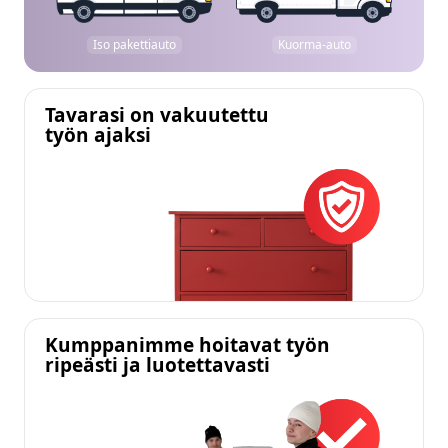
Iso pakettiauto
Kuorma-auto
Tavarasi on vakuutettu
työn ajaksi
Kumppanimme hoitavat työn
ripeästi ja luotettavasti