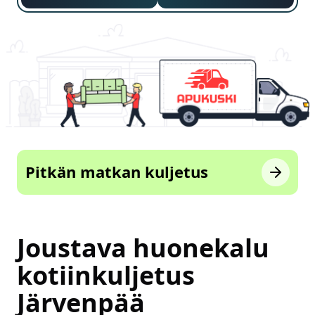
Pitkän matkan kuljetus
Joustava huonekalu
kotiinkuljetus
Järvenpää