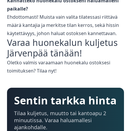
Kannatteko huonekalu ostokseni haluamalleni
paikalle?
Ehdottomasti! Muista vain valita tilatessasi riittävä
määrä kantajia ja merkitse tilan kerros, sekä hissin
käytettävyys, johon haluat ostoksen kannettavan.
Varaa
huonekalun kuljetus
Järvenpää
tänään!
Oletko valmis varaamaan huonekalu ostoksesi
toimituksen? Tilaa nyt!
Sentin tarkka hinta
Tilaa kuljetus, muutto tai kantoapu 2
minuutissa. Varaa haluamallesi
ajankohdalle.