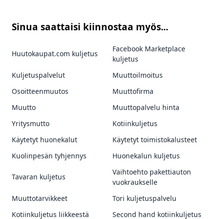
Sinua saattaisi kiinnostaa myös...
Facebook Marketplace
Huutokaupat.com kuljetus
kuljetus
Kuljetuspalvelut
Muuttoilmoitus
Osoitteenmuutos
Muuttofirma
Muutto
Muuttopalvelu hinta
Yritysmutto
Kotiinkuljetus
Käytetyt huonekalut
Käytetyt toimistokalusteet
Kuolinpesän tyhjennys
Huonekalun kuljetus
Vaihtoehto pakettiauton
Tavaran kuljetus
vuokraukselle
Muuttotarvikkeet
Tori kuljetuspalvelu
Kotiinkuljetus liikkeestä
Second hand kotiinkuljetus