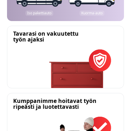
Iso pakettiauto
Kuorma-auto
Tavarasi on vakuutettu
työn ajaksi
Kumppanimme hoitavat työn
ripeästi ja luotettavasti