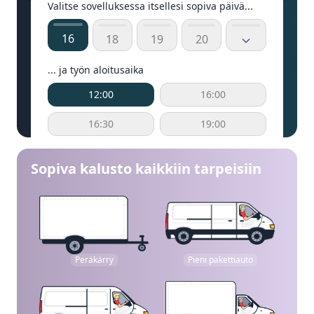
Valitse sovelluksessa itsellesi sopiva päivä...
16
18
19
20
... ja työn aloitusaika
12:00
16:00
16:30
19:00
Sopiva kalusto kaikkiin tarpeisiin
Peräkärry
Pieni pakettiauto