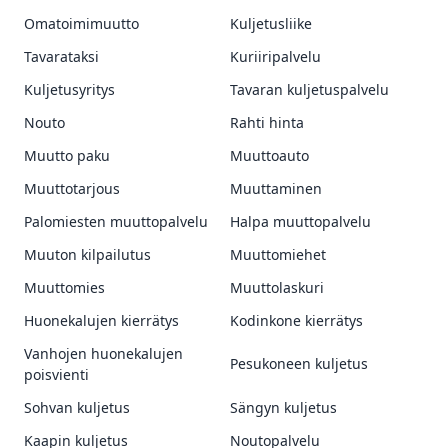
Omatoimimuutto
Kuljetusliike
Tavarataksi
Kuriiripalvelu
Kuljetusyritys
Tavaran kuljetuspalvelu
Nouto
Rahti hinta
Muutto paku
Muuttoauto
Muuttotarjous
Muuttaminen
Palomiesten muuttopalvelu
Halpa muuttopalvelu
Muuton kilpailutus
Muuttomiehet
Muuttomies
Muuttolaskuri
Huonekalujen kierrätys
Kodinkone kierrätys
Vanhojen huonekalujen
Pesukoneen kuljetus
poisvienti
Sohvan kuljetus
Sängyn kuljetus
Kaapin kuljetus
Noutopalvelu