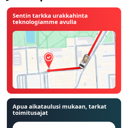
Sentin tarkka urakkahinta
teknologiamme avulla
Apua aikataulusi mukaan, tarkat
toimitusajat