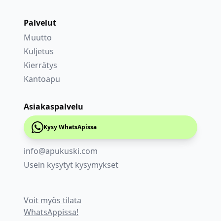
Palvelut
Muutto
Kuljetus
Kierrätys
Kantoapu
Asiakaspalvelu
Kysy WhatsApissa
info@apukuski.com
Usein kysytyt kysymykset
Voit myös tilata
WhatsAppissa!