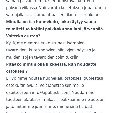
saman päivän toimitukset onnistuvat kuutena
päivänä viikossa. Voit varata kuljetuksen jopa tunnin
varoajalla tai aikatauluttaa sen tilanteesi mukaan.
Minulla on iso huonekalu, joka täytyy saada
toimitettua kotiini paikkakunnallani
Järvenpää
.
Voitteko auttaa?
Kyllä, me olemme erikoistuneet isompien
tavaroiden, kuten sohvien, sänkyjen, pöytien ja
muiden isojen tavaroiden toimituksiin.
Pitääkö minun olla liikkeessä, kun noudatte
ostokseni?
Ei! Voimme noutaa huonekalu ostoksesi puolestasi
ostokuitin avulla. Voit lähettää sen meille
osoitteeseen info@apukuski.com. Noudamme
tuotteen tilauksesi mukaan, pakkaamme ne autoon
ja toimitamme juuri sinne, minne sinä haluat!