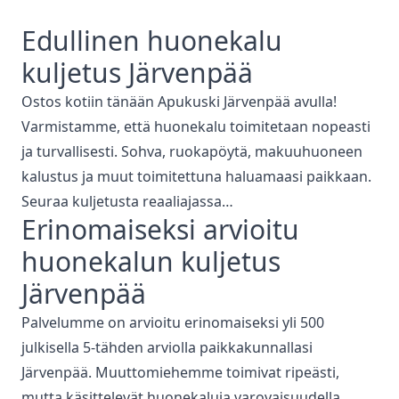
Edullinen
huonekalu
kuljetus
Järvenpää
Ostos kotiin tänään Apukuski
Järvenpää
avulla!
Varmistamme, että
huonekalu toimitetaan nopeasti
ja turvallisesti. Sohva, ruokapöytä, makuuhuoneen
kalustus ja muut toimitettuna haluamaasi paikkaan.
Seuraa kuljetusta reaaliajassa…
Erinomaiseksi arvioitu
huonekalun kuljetus
Järvenpää
Palvelumme on arvioitu erinomaiseksi yli 500
julkisella 5-tähden arviolla paikkakunnallasi
Järvenpää
. Muuttomiehemme toimivat ripeästi,
mutta käsittelevät huonekaluja varovaisuudella.