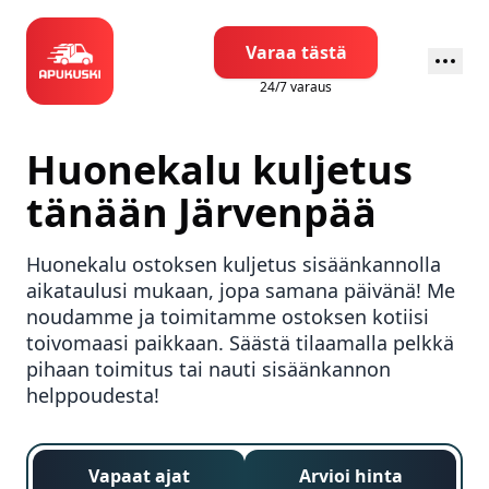
Varaa tästä
24/7 varaus
Huonekalu kuljetus
tänään
Järvenpää
Huonekalu ostoksen kuljetus sisäänkannolla
aikataulusi mukaan, jopa samana päivänä! Me
noudamme ja toimitamme ostoksen kotiisi
toivomaasi paikkaan. Säästä tilaamalla pelkkä
pihaan toimitus tai nauti sisäänkannon
helppoudesta!
Vapaat ajat
Arvioi hinta