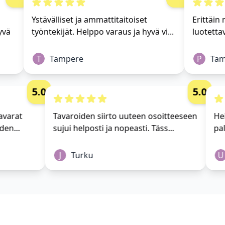
Ystävälliset ja ammattitaitoiset
Erittäin m
vä
työntekijät. Helppo varaus ja hyvä vi...
luotettav
T
Tampere
P
Tamp
5.0
5.0
i tavarat
Tavaroiden siirto uuteen osoitteeseen
 yhden...
sujui helposti ja nopeasti. Täss...
J
Turku