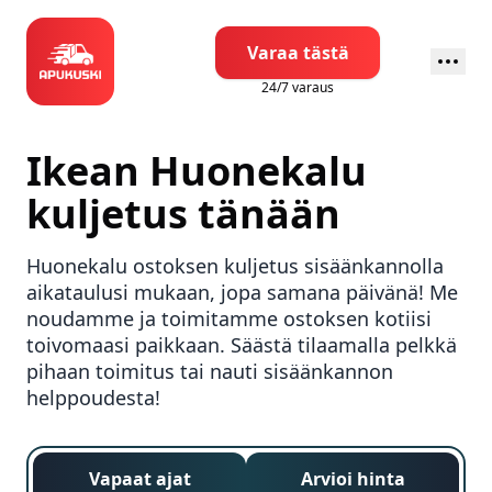
Varaa tästä
24/7 varaus
Ikean
Huonekalu
kuljetus tänään
Huonekalu ostoksen kuljetus sisäänkannolla
aikataulusi mukaan, jopa samana päivänä! Me
noudamme ja toimitamme ostoksen kotiisi
toivomaasi paikkaan. Säästä tilaamalla pelkkä
pihaan toimitus tai nauti sisäänkannon
helppoudesta!
Vapaat ajat
Arvioi hinta