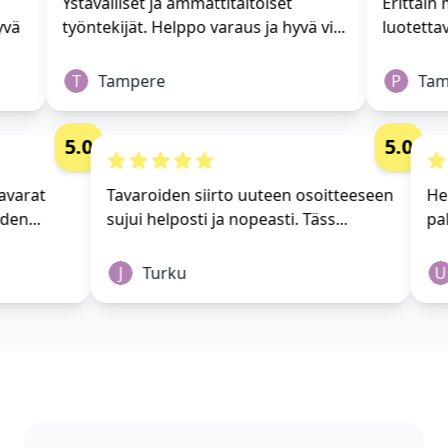
Ystävälliset ja ammattitaitoiset
Erittäin m
vä
työntekijät. Helppo varaus ja hyvä vi...
luotettav
T
Tampere
P
Tamp
5.0
5.0
i tavarat
Tavaroiden siirto uuteen osoitteeseen
 yhden...
sujui helposti ja nopeasti. Täss...
J
Turku