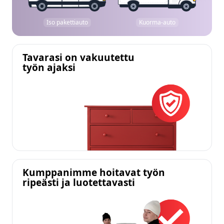
Iso pakettiauto
Kuorma-auto
Tavarasi on vakuutettu
työn ajaksi
Kumppanimme hoitavat työn
ripeästi ja luotettavasti