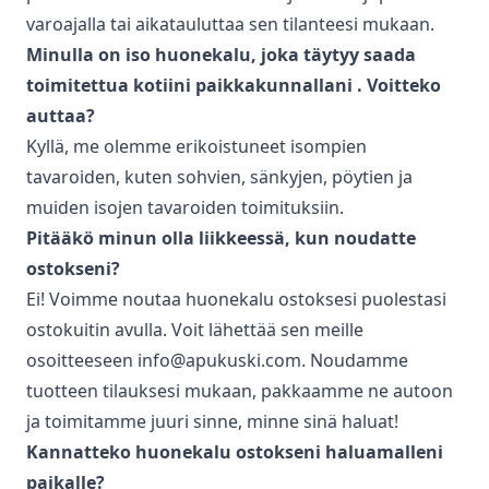
varoajalla tai aikatauluttaa sen tilanteesi mukaan.
Minulla on iso huonekalu, joka täytyy saada
toimitettua kotiini paikkakunnallani
. Voitteko
auttaa?
Kyllä, me olemme erikoistuneet isompien
tavaroiden, kuten sohvien, sänkyjen, pöytien ja
muiden isojen tavaroiden toimituksiin.
Pitääkö minun olla liikkeessä, kun noudatte
ostokseni?
Ei! Voimme noutaa huonekalu ostoksesi puolestasi
ostokuitin avulla. Voit lähettää sen meille
osoitteeseen info@apukuski.com. Noudamme
tuotteen tilauksesi mukaan, pakkaamme ne autoon
ja toimitamme juuri sinne, minne sinä haluat!
Kannatteko huonekalu ostokseni haluamalleni
paikalle?