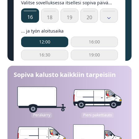
Valitse sovelluksessa itsellesi sopiva päivä...
16
18
19
20
... ja työn aloitusaika
12:00
16:00
16:30
19:00
Sopiva kalusto kaikkiin tarpeisiin
Peräkärry
Pieni pakettiauto