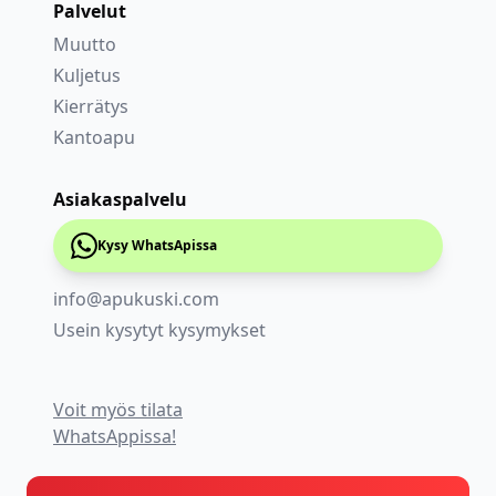
Palvelut
Muutto
Kuljetus
Kierrätys
Kantoapu
Asiakaspalvelu
Kysy WhatsApissa
info@apukuski.com
Usein kysytyt kysymykset
Voit myös tilata
WhatsAppissa!