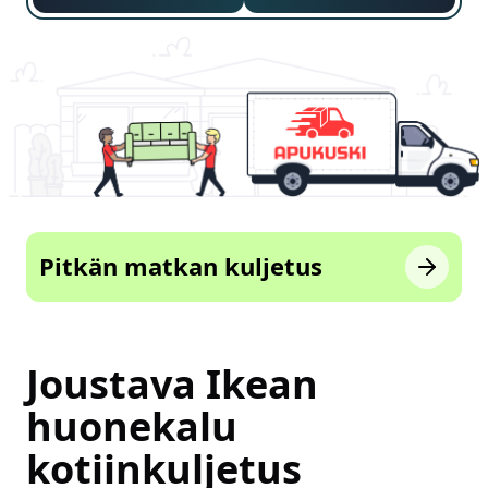
Pitkän matkan kuljetus
Joustava Ikean
huonekalu
kotiinkuljetus