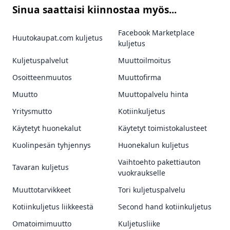
Sinua saattaisi kiinnostaa myös...
Facebook Marketplace
Huutokaupat.com kuljetus
kuljetus
Kuljetuspalvelut
Muuttoilmoitus
Osoitteenmuutos
Muuttofirma
Muutto
Muuttopalvelu hinta
Yritysmutto
Kotiinkuljetus
Käytetyt huonekalut
Käytetyt toimistokalusteet
Kuolinpesän tyhjennys
Huonekalun kuljetus
Vaihtoehto pakettiauton
Tavaran kuljetus
vuokraukselle
Muuttotarvikkeet
Tori kuljetuspalvelu
Kotiinkuljetus liikkeestä
Second hand kotiinkuljetus
Omatoimimuutto
Kuljetusliike