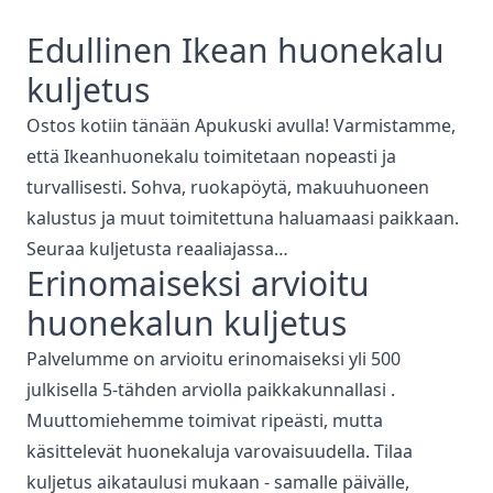
Edullinen
Ikean
huonekalu
kuljetus
Ostos kotiin tänään Apukuski
avulla! Varmistamme,
että
Ikean
huonekalu toimitetaan nopeasti ja
turvallisesti. Sohva, ruokapöytä, makuuhuoneen
kalustus ja muut toimitettuna haluamaasi paikkaan.
Seuraa kuljetusta reaaliajassa…
Erinomaiseksi arvioitu
huonekalun kuljetus
Palvelumme on arvioitu erinomaiseksi yli 500
julkisella 5-tähden arviolla paikkakunnallasi
.
Muuttomiehemme toimivat ripeästi, mutta
käsittelevät huonekaluja varovaisuudella. Tilaa
kuljetus aikataulusi mukaan - samalle päivälle,