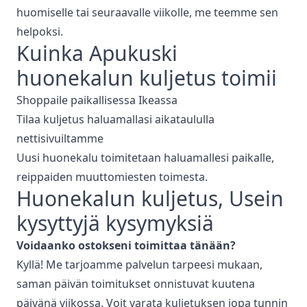
huomiselle tai seuraavalle viikolle, me teemme sen
helpoksi.
Kuinka Apukuski
huonekalun kuljetus
toimii
Shoppaile paikallisessa
Ikeassa
Tilaa kuljetus haluamallasi aikataululla
nettisivuiltamme
Uusi huonekalu toimitetaan haluamallesi paikalle,
reippaiden muuttomiesten toimesta.
Huonekalun kuljetus
, Usein
kysyttyjä kysymyksiä
Voidaanko ostokseni toimittaa tänään?
Kyllä! Me tarjoamme palvelun tarpeesi mukaan,
saman päivän toimitukset onnistuvat kuutena
päivänä viikossa. Voit varata kuljetuksen jopa tunnin