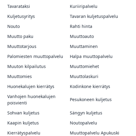
Tavarataksi
Kuriiripalvelu
Kuljetusyritys
Tavaran kuljetuspalvelu
Nouto
Rahti hinta
Muutto paku
Muuttoauto
Muuttotarjous
Muuttaminen
Palomiesten muuttopalvelu
Halpa muuttopalvelu
Muuton kilpailutus
Muuttomiehet
Muuttomies
Muuttolaskuri
Huonekalujen kierrätys
Kodinkone kierrätys
Vanhojen huonekalujen
Pesukoneen kuljetus
poisvienti
Sohvan kuljetus
Sängyn kuljetus
Kaapin kuljetus
Noutopalvelu
Kierrätyspalvelu
Muuttopalvelu Apukuski