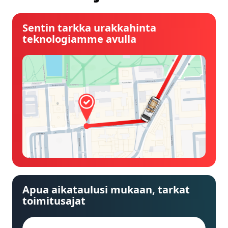
Sentin tarkka urakkahinta
teknologiamme avulla
Apua aikataulusi mukaan, tarkat
toimitusajat