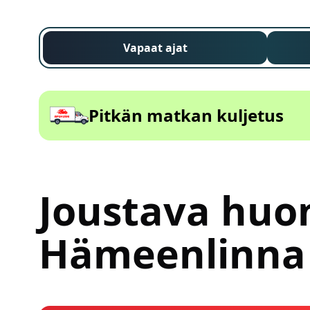
Vapaat ajat
Pitkän matkan kuljetus
Joustava huon
Hämeenlinna