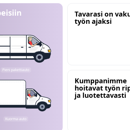
eisiin
Tavarasi on vak
työn ajaksi
Pieni pakettiauto
Kumppanimme
hoitavat työn ri
ja luotettavasti
Kuorma-auto