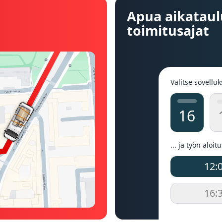
Apua aikataul
toimitusajat
Valitse sovelluk
16
... ja työn aloit
12:
16: