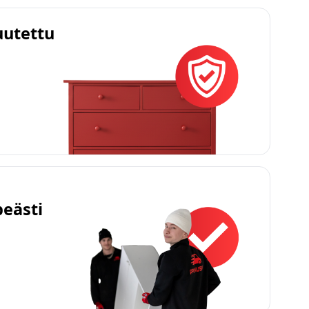
uutettu
peästi