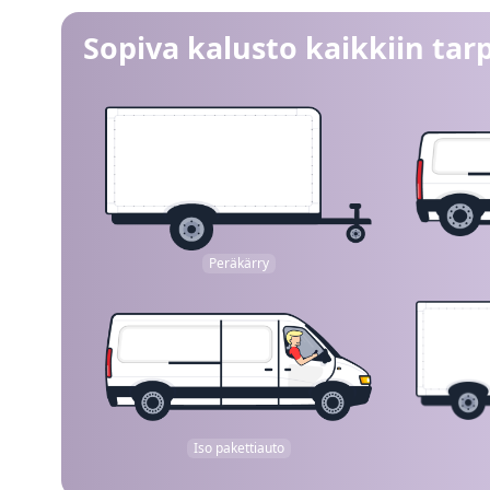
Sopiva kalusto kaikkiin tarp
Peräkärry
Iso pakettiauto