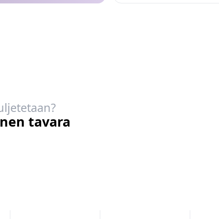
uljetetaan?
inen tavara