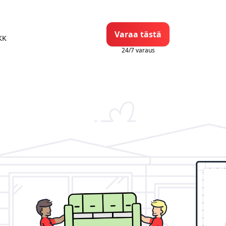
Varaa tästä
KK
24/7 varaus