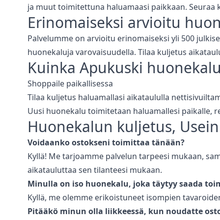
ja muut toimitettuna haluamaasi paikkaan. Seuraa k
Erinomaiseksi arvioitu
huon
Palvelumme on arvioitu erinomaiseksi yli 500 julkise
huonekaluja varovaisuudella. Tilaa kuljetus aikataul
Kuinka Apukuski
huonekalu
Shoppaile paikallisessa
Tilaa kuljetus haluamallasi aikataululla nettisivuilt
Uusi huonekalu toimitetaan haluamallesi paikalle,
Huonekalun kuljetus
, Usein
Voidaanko ostokseni toimittaa tänään?
Kyllä! Me tarjoamme palvelun tarpeesi mukaan, saman
aikatauluttaa sen tilanteesi mukaan.
Minulla on iso huonekalu, joka täytyy saada toi
Kyllä, me olemme erikoistuneet isompien tavaroiden,
Pitääkö minun olla liikkeessä, kun noudatte ost