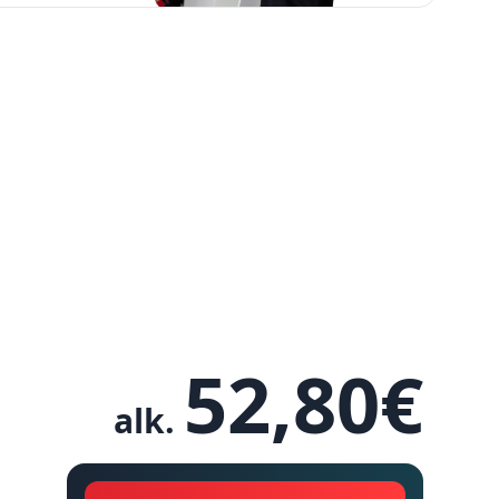
52,80
€
alk.