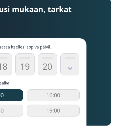
usi mukaan, tarkat
sessa itsellesi sopiva päivä...
18
19
20
usaika
00
16:00
30
19:00