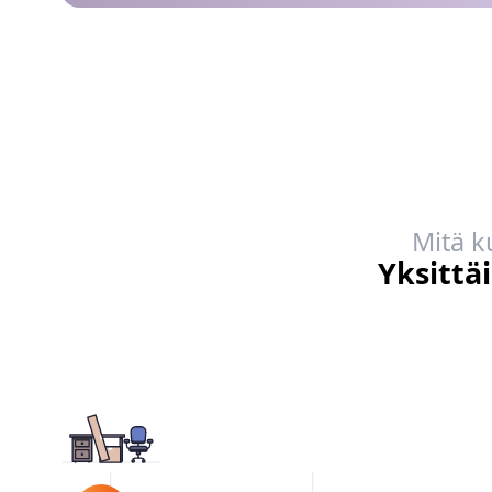
Mitä k
Yksittä