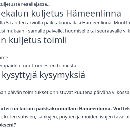
uljetusta reaaliajassa…
ekalun kuljetus
Hämeenlinna
lla 5-tähden arviolla paikkakunnallasi
Hämeenlinna
. Muutto
usi mukaan - samalle päivälle, huomiselle tai seuraavalle vi
n kuljetus
toimii
amme
 reippaiden muuttomiesten toimesta.
 kysyttyjä kysymyksiä
 päivän toimitukset onnistuvat kuutena päivänä viikossa. V
mitettua kotiini paikkakunnallani
Hämeenlinna
. Voitte
 kuten sohvien, sänkyjen, pöytien ja muiden isojen tavaroi
okseni?