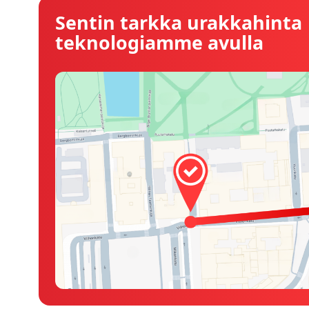
Sentin tarkka urakkahinta
teknologiamme avulla