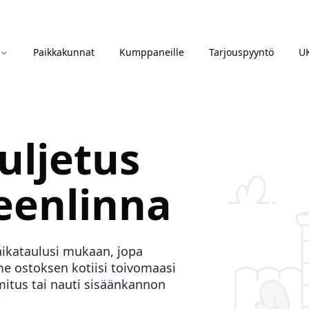
Paikkakunnat
Kumppaneille
Tarjouspyyntö
U
uljetus
enlinna
aikataulusi mukaan, jopa
 ostoksen kotiisi toivomaasi
mitus tai nauti sisäänkannon