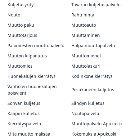
Kuljetusyritys
Tavaran kuljetuspalvelu
Nouto
Rahti hinta
Muutto paku
Muuttoauto
Muuttotarjous
Muuttaminen
Palomiesten muuttopalvelu
Halpa muuttopalvelu
Muuton kilpailutus
Muuttomiehet
Muuttomies
Muuttolaskuri
Huonekalujen kierrätys
Kodinkone kierrätys
Vanhojen huonekalujen
Pesukoneen kuljetus
poisvienti
Sohvan kuljetus
Sängyn kuljetus
Kaapin kuljetus
Noutopalvelu
Kierrätyspalvelu
Muuttopalvelu Apukuski
Mitä muutto maksaa
Kokemuksia Apukuski