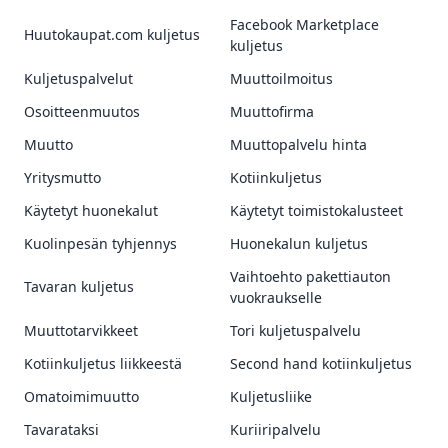
Facebook Marketplace
Huutokaupat.com kuljetus
kuljetus
Kuljetuspalvelut
Muuttoilmoitus
Osoitteenmuutos
Muuttofirma
Muutto
Muuttopalvelu hinta
Yritysmutto
Kotiinkuljetus
Käytetyt huonekalut
Käytetyt toimistokalusteet
Kuolinpesän tyhjennys
Huonekalun kuljetus
Vaihtoehto pakettiauton
Tavaran kuljetus
vuokraukselle
Muuttotarvikkeet
Tori kuljetuspalvelu
Kotiinkuljetus liikkeestä
Second hand kotiinkuljetus
Omatoimimuutto
Kuljetusliike
Tavarataksi
Kuriiripalvelu