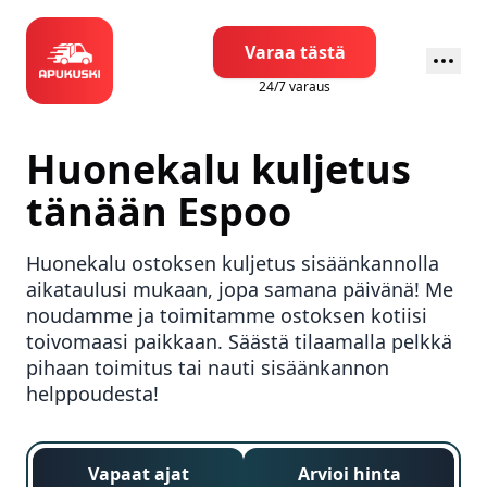
Varaa tästä
24/7 varaus
Huonekalu kuljetus
tänään
Espoo
Huonekalu ostoksen kuljetus sisäänkannolla
aikataulusi mukaan, jopa samana päivänä! Me
noudamme ja toimitamme ostoksen kotiisi
toivomaasi paikkaan. Säästä tilaamalla pelkkä
pihaan toimitus tai nauti sisäänkannon
helppoudesta!
Vapaat ajat
Arvioi hinta