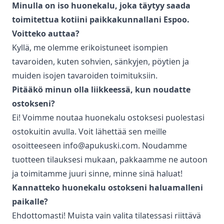
Minulla on iso huonekalu, joka täytyy saada
toimitettua kotiini paikkakunnallani
Espoo
.
Voitteko auttaa?
Kyllä, me olemme erikoistuneet isompien
tavaroiden, kuten sohvien, sänkyjen, pöytien ja
muiden isojen tavaroiden toimituksiin.
Pitääkö minun olla liikkeessä, kun noudatte
ostokseni?
Ei! Voimme noutaa huonekalu ostoksesi puolestasi
ostokuitin avulla. Voit lähettää sen meille
osoitteeseen info@apukuski.com. Noudamme
tuotteen tilauksesi mukaan, pakkaamme ne autoon
ja toimitamme juuri sinne, minne sinä haluat!
Kannatteko huonekalu ostokseni haluamalleni
paikalle?
Ehdottomasti! Muista vain valita tilatessasi riittävä