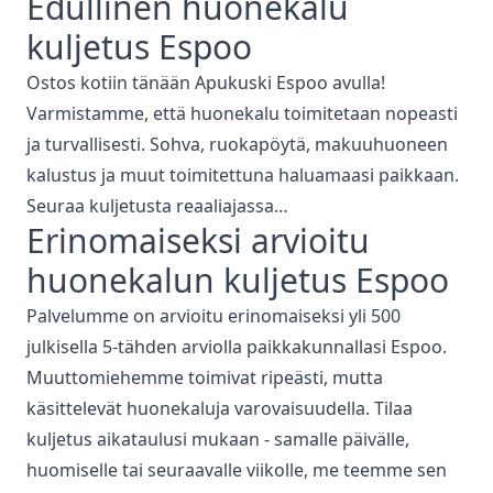
Edullinen
huonekalu
kuljetus
Espoo
Ostos kotiin tänään Apukuski
Espoo
avulla!
Varmistamme, että
huonekalu toimitetaan nopeasti
ja turvallisesti. Sohva, ruokapöytä, makuuhuoneen
kalustus ja muut toimitettuna haluamaasi paikkaan.
Seuraa kuljetusta reaaliajassa…
Erinomaiseksi arvioitu
huonekalun kuljetus
Espoo
Palvelumme on arvioitu erinomaiseksi yli 500
julkisella 5-tähden arviolla paikkakunnallasi
Espoo
.
Muuttomiehemme toimivat ripeästi, mutta
käsittelevät huonekaluja varovaisuudella. Tilaa
kuljetus aikataulusi mukaan - samalle päivälle,
huomiselle tai seuraavalle viikolle, me teemme sen