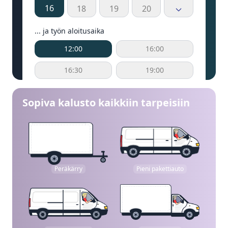
16
18
19
20
... ja työn aloitusaika
12:00
16:00
16:30
19:00
Sopiva kalusto kaikkiin tarpeisiin
Peräkärry
Pieni pakettiauto