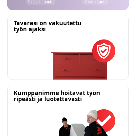
Iso pakettiauto
Kuorma-auto
Tavarasi on vakuutettu
työn ajaksi
Kumppanimme hoitavat työn
ripeästi ja luotettavasti