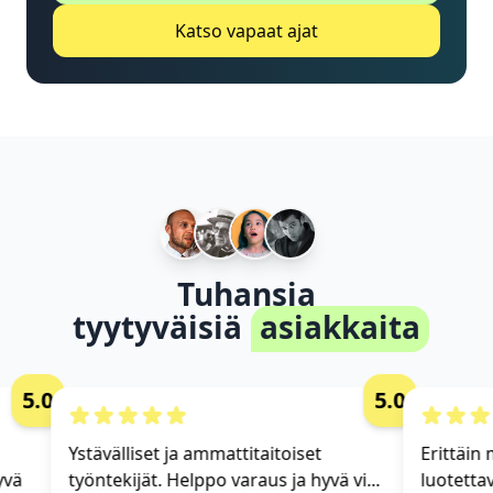
Katso vapaat ajat
Tuhansia
tyytyväisiä
asiakkaita
5.0
5.0
Ystävälliset ja ammattitaitoiset
Erittäin m
vä
työntekijät. Helppo varaus ja hyvä vi...
luotettav