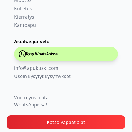
Muutto
Kuljetus
Kierrätys
Kantoapu
Asiakaspalvelu
Kysy WhatsApissa
info@apukuski.com
Usein kysytyt kysymykset
Voit myös tilata
WhatsAppissa!
Katso vapaat ajat